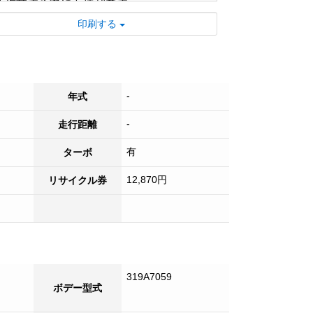
を作業する際にも便利です。
■ 4軸低床構造により、安定した走行と柔
印刷する
軟な積載能力を実現しています。
■ リヤエアサスとエアサスコントローラー
が装備され、積み荷の安全運搬をサポート
します。
-
年式
■ 最新のオートエアコンと電格ミラー、オ
ートクルーズ機能で、長距離ドライビング
-
走行距離
がより快適になります。
有
ターボ
■ ドライバーの安全を考慮したエアバッ
ク、ABS、ディスチャージキセノンを完備
12,870円
リサイクル券
しています。
■ 環境配慮のNOX適合車で、排ガス浄化ス
イッチとアドブルー対応。
■ ライブ商談や出張商談もご利用いただけ
るため、来店不要でお手続きが可能です。
■ 日本全国、登録納車が可能です！試乗も
319A7059
ボデー型式
可能ですので、お気軽にご来店ください！
■ 多彩なオプションもご用意しておりま