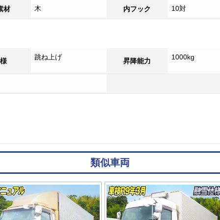
木
10対
素材
内フック
跳ね上げ
1000kg
様
昇降能力
類似車両