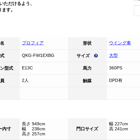
いただけるよう、
ります。
プロフィア
ウイング車
名
形状
QKG-FW1EXBG
大型
式
サイズ
E13C
360PS
ン型式
馬力
2人
DPD有
員
触媒
長さ 949cm
幅 227cm
ー内寸
幅 238cm
門口サイズ
高 241cm
高さ 257cm