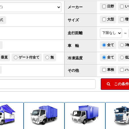
日野
い
メーカー
大型
増
サイズ
式
走行距離
～
ド
全て
3
車 軸
垂直
ゲート付全て
無
全て
低
冷凍温度
車検
ハ
その他
この条件