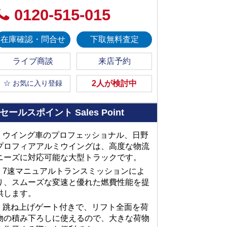
0120-515-015
在庫確認・問合せ
下取無料査定
ライブ商談
来店予約
☆ お気に入り登録
2人が検討中
セールスポイント
Sales Point
■ ウイング車のプロフェッショナル、日野
プロフィアアルミウイングは、高度な物流
ニーズに対応可能な大型トラックです。
■ 7速マニュアルトランスミッションによ
り、スムーズな変速と優れた燃費性能を提
供します。
■ 跳ね上げゲート付きで、リフト全面を荷
物の積み下ろしに使えるので、大きな荷物