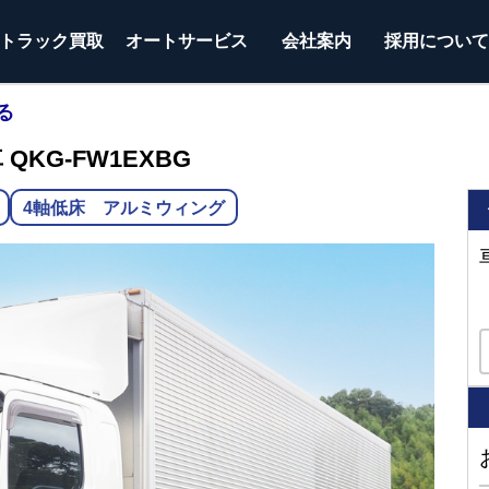
トラック
買取
オートサービス
会社案内
採用につい
る
QKG-FW1EXBG
4軸低床 アルミウィング