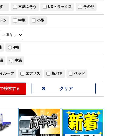
すゞ
三菱ふそう
UDトラックス
その他
トン
中型
小型
軸
4軸
温
中温
イルーフ
エアサス
板バネ
ベッド
で検索する