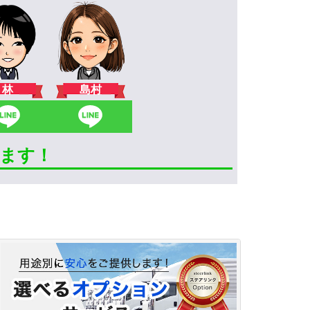
林
島村
きます！