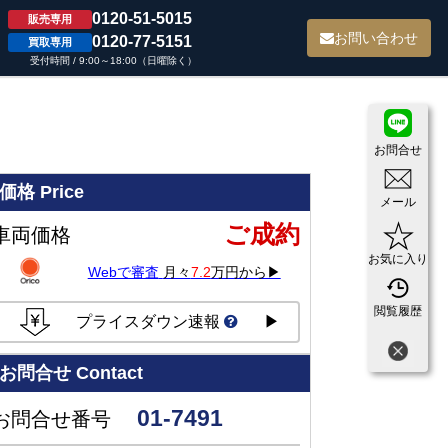
0120-51-5015
販売専用
て
お問い合わせ
0120-77-5151
買取専用
受付時間 / 9:00～18:00（日曜除く）
お問合せ
価格
Price
メール
ご成約
車両価格
お気に入り
Webで審査
月々
7.2
万円から▶
閲覧履歴
プライスダウン速報
▶
お問合せ
Contact
01-7491
お問合せ番号