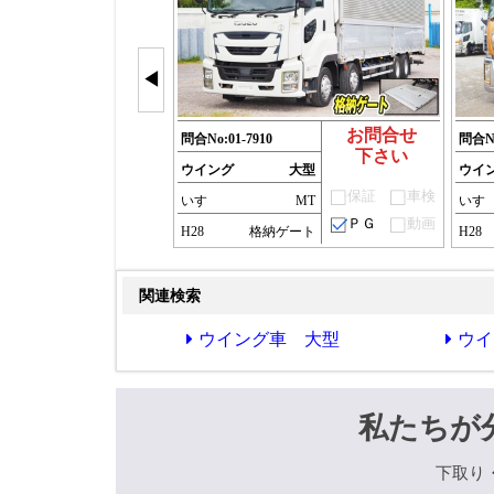
◀
お問合せ
問合No:
01-7910
問合N
下さい
ウイング
大型
ウイ
保証
車検
いすゞ
MT
いす
ＰＧ
動画
H28
格納ゲート
H28
関連検索
ウイング車 大型
ウイ
私たちが
下取り