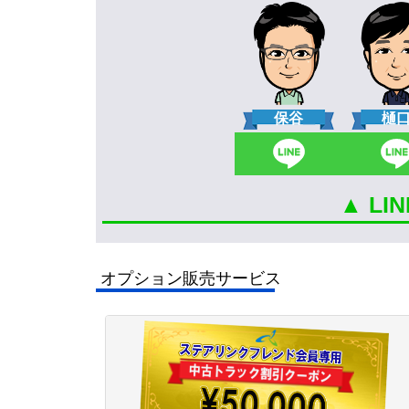
保谷
樋
▲ L
オプション販売サービス