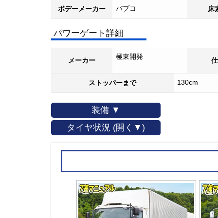
パブコ
ボデーメーカー
床
パワーゲート詳細
極東開発
メーカー
仕
130cm
ストッパーまで
装備 ▼
タイヤ状況 (開く▼)