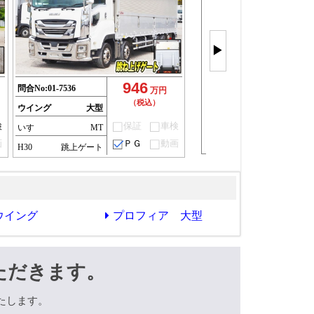
大型ウイン
4軸を
▶
もっと見
(49件)
946
問合No:
01-7536
万円
（税込）
ウイング
大型
検
保証
車検
いすゞ
MT
画
ＰＧ
動画
H30
跳上ゲート
ウイング
プロフィア 大型
ただきます。
たします。