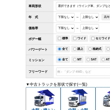
車両形状
年 式
～
高年
価格帯
～
標準
ワイド
セミワイ
ボデー幅
全て
跳上
格納式
パワー
ゲート
全て
MT
SAT
AT
ミッション
フリーワード
▼中古トラックを形状で探す(一覧)