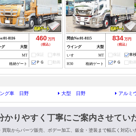
460
834
o:
01-8116
問合No:
01-8115
万円
万円
（税込）
（税込）
ング
大型
ウイング
大型
保証
車検
保証
車
ゞ
MT
いすゞ
MT
ＰＧ
動画
ＰＧ
動
格納ゲート
H30
格納ゲート
ング車 日野
大型 日野
アルミ
分かりやすく丁寧にご案内させてい
・買取からパーツ販売、ボデー加工、鈑金・塗装まで幅広く対応い