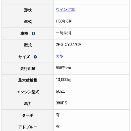
ウイング車
形状
H30年8月
年式
一時抹消
車検
2PG-CYJ77CA
型式
大型
サイズ
808千km
走行距離
13,000kg
最大積載量
6UZ1
エンジン型式
380PS
馬力
有
ターボ
有
アドブルー