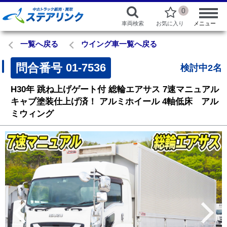
0
車両検索
お気に入り
メニュー
一覧へ戻る
ウイング車一覧へ戻る
問合番号
01-7536
検討中2名
H30年
跳ね上げゲート付
総輪エアサス
7速マニュアル
キャブ塗装仕上げ済！
アルミホイール
4軸低床 アル
ミウィング