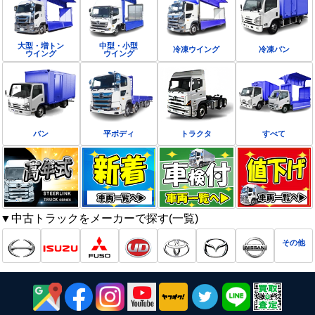
大型・増トン
中型・小型
冷凍ウイング
冷凍バン
ウイング
ウイング
バン
平ボディ
トラクタ
すべて
▼中古トラックをメーカーで探す(一覧)
その他