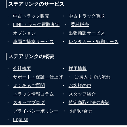
ステアリンクの
サービス
・
中古トラック販売
・
中古トラック買取
・
LINEトラック買取査定
・
委託販売
・
オプション
・
出張商談サービス
・
車両ご提案サービス
・
レンタカー・短期リース
ステアリンクの
概要
・
会社概要
・
採用情報
・
サポート・保証・仕上げ
・
ご購入までの流れ
・
よくあるご質問
・
お客様の声
・
トラック情報コラム
・
スタッフ紹介
・
スタッフブログ
・
特定商取引法の表記
・
プライバシーポリシー
・
お問い合せ
・
English