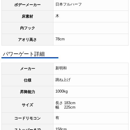
日本フルハーフ
ボデーメーカー
木
床素材
内フック
78cm
アオリ高さ
パワーゲート詳細
新明和
メーカー
跳ね上げ
仕様
1000kg
昇降能力
長さ 183cm
サイズ
幅 225cm
有
コードリモコン
158cm
ストッパーまで