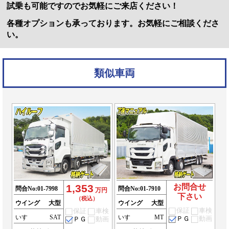
試乗も可能ですのでお気軽にご来店ください！
各種オプションも承っております。お気軽にご相談くださ
い。
類似車両
1,353
お問合せ
問合No:
01-7998
問合No:
01-7910
万円
下さい
（税込）
ウイング
大型
ウイング
大型
保証
車検
保証
車検
いすゞ
SAT
いすゞ
MT
ＰＧ
動画
ＰＧ
動画