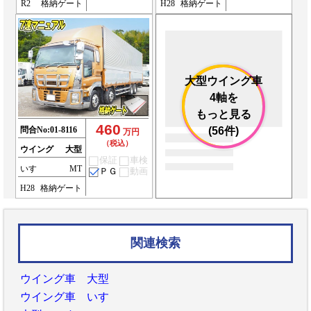
R2
格納ゲート
H28
格納ゲート
大型ウイング車
4軸を
もっと見る
460
問合No:
01-8116
(56件)
万円
（税込）
ウイング
大型
保証
車検
いすゞ
MT
ＰＧ
動画
H28
格納ゲート
関連検索
ウイング車 大型
ウイング車 いすゞ