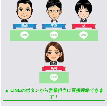
林
早崎
平良
島村
▲ LINEのボタンから営業担当に直接連絡できま
す！