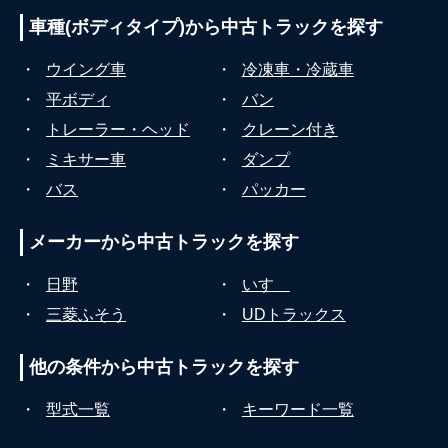
車種(ボディタイプ)から
中古トラックを探す
・
ウイング車
・
冷凍車・冷蔵車
・
平ボディ
・
バン
・
トレーラー・ヘッド
・
クレーン付き
・
ミキサー車
・
ダンプ
・
バス
・
パッカー
メーカーから
中古トラックを探す
・
日野
・
いすゞ
・
三菱ふそう
・
UDトラックス
他の条件から
中古トラックを探す
・
型式一覧
・
キーワード一覧