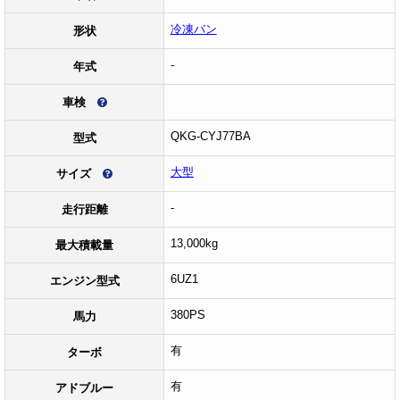
冷凍バン
形状
-
年式
車検
QKG-CYJ77BA
型式
大型
サイズ
-
走行距離
13,000kg
最大積載量
6UZ1
エンジン型式
380PS
馬力
有
ターボ
有
アドブルー