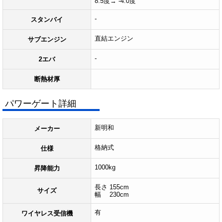
8.5度→ -4.0度
-
スタンバイ
直結エンジン
サブエンジン
-
2エバ
断熱材厚
パワーゲート詳細
新明和
メーカー
格納式
仕様
1000kg
昇降能力
長さ 155cm
サイズ
幅 230cm
有
ワイヤレス受信機