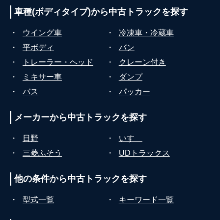
車種(ボディタイプ)から
中古トラックを探す
・
ウイング車
・
冷凍車・冷蔵車
・
平ボディ
・
バン
・
トレーラー・ヘッド
・
クレーン付き
・
ミキサー車
・
ダンプ
・
バス
・
パッカー
メーカーから
中古トラックを探す
・
日野
・
いすゞ
・
三菱ふそう
・
UDトラックス
他の条件から
中古トラックを探す
・
型式一覧
・
キーワード一覧