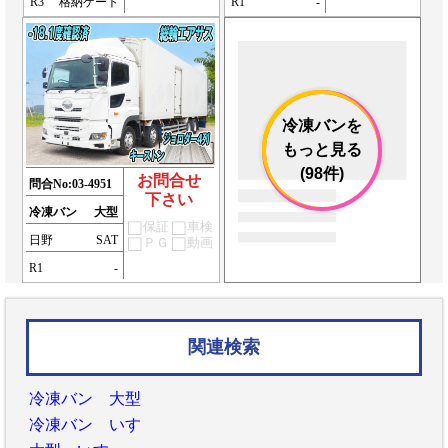
R3
格納ゲート
R1
-
冷凍バンを
もっと見る
(98件)
お問合せ
問合No:
03-4951
下さい
冷凍バン
大型
保証
車検
日野
SAT
ＰＧ
動画
R1
-
関連検索
冷凍バン 大型
冷凍バン いすゞ