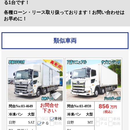
る1台です！
各種ローン・リース取り扱っております！お問い合わせは
お早めに！
類似車両
お問合せ
856
問合No:
03-4649
問合No:
03-4959
万円
下さい
（税込）
冷凍バン
大型
冷凍バン
大型
保証
車検
保証
車検
日野
SAT
日野
MT
ＰＧ
動画
ＰＧ
動画