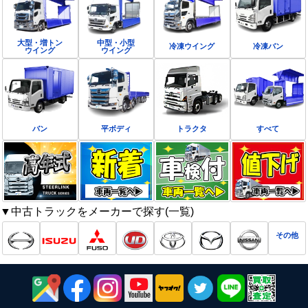
大型・増トン
中型・小型
冷凍ウイング
冷凍バン
ウイング
ウイング
バン
平ボディ
トラクタ
すべて
▼中古トラックをメーカーで探す(一覧)
その他