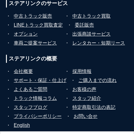
ステアリンクの
サービス
・
中古トラック販売
・
中古トラック買取
・
LINEトラック買取査定
・
委託販売
・
オプション
・
出張商談サービス
・
車両ご提案サービス
・
レンタカー・短期リース
ステアリンクの
概要
・
会社概要
・
採用情報
・
サポート・保証・仕上げ
・
ご購入までの流れ
・
よくあるご質問
・
お客様の声
・
トラック情報コラム
・
スタッフ紹介
・
スタッフブログ
・
特定商取引法の表記
・
プライバシーポリシー
・
お問い合せ
・
English