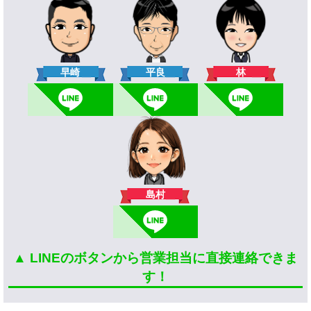
林
早崎
平良
島村
▲ LINEのボタンから営業担当に直接連絡できま
す！