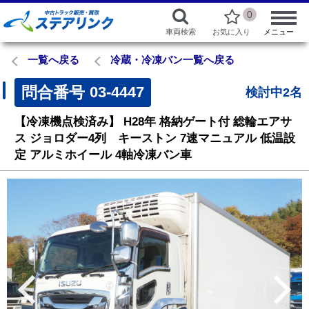
0
車両検索
お気に入り
メニュー
一覧へ戻る
冷蔵・冷凍バン一覧へ戻る
問合番号
03-4447
検討中2名
【冷凍機点検済み】
H28年
格納ゲート付
総輪エアサ
ス
ジョロダー4列 キーストン
7速マニュアル
低温設
定
アルミホイール
4軸冷凍バン車