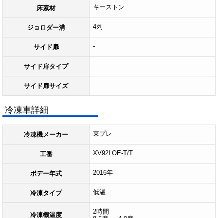
キーストン
床素材
4列
ジョロダー溝
-
サイド扉
サイド扉タイプ
サイド扉サイズ
冷凍車詳細
東プレ
冷凍機メーカー
XV92LOE-T/T
工番
2016年
ボデー年式
低温
冷凍タイプ
2時間
冷凍機温度