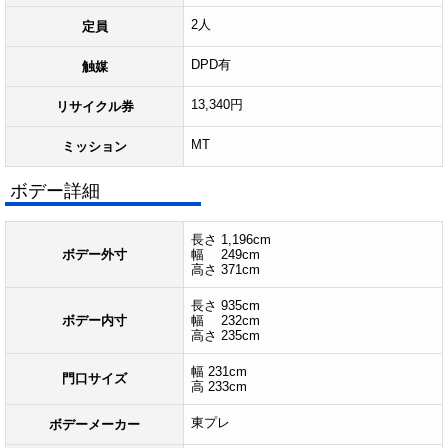
2人
定員
DPD有
触媒
13,340円
リサイクル券
MT
ミッション
ボデー詳細
長さ 1,196cm
ボデー外寸
幅 249cm
高さ 371cm
長さ 935cm
ボデー内寸
幅 232cm
高さ 235cm
幅 231cm
門口サイズ
高 233cm
東プレ
ボデーメーカー