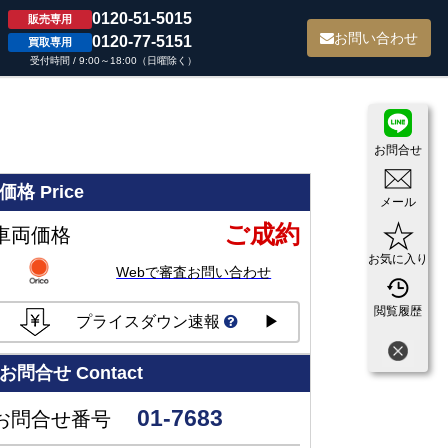
0120-51-5015
販売専用
て
お問い合わせ
0120-77-5151
買取専用
受付時間 / 9:00～18:00（日曜除く）
お問合せ
価格
Price
メール
ご成約
車両価格
お気に入り
Webで審査お問い合わせ
閲覧履歴
プライスダウン速報
▶
お問合せ
Contact
01-7683
お問合せ番号