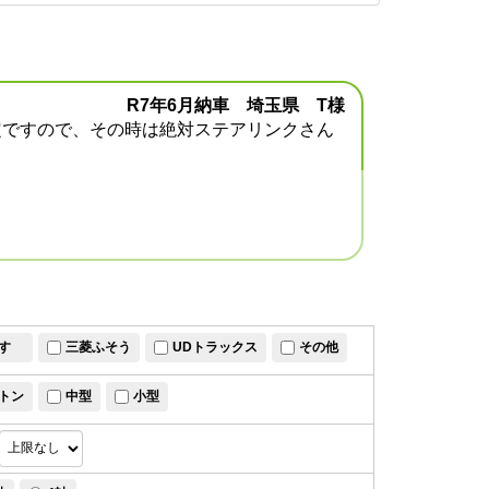
R7年6月納車 埼玉県 T様
定ですので、その時は絶対ステアリンクさん
すゞ
三菱ふそう
UDトラックス
その他
トン
中型
小型