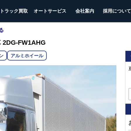
トラック
買取
オートサービス
会社案内
採用につい
る
2DG-FW1AHG
トン
アルミホイール