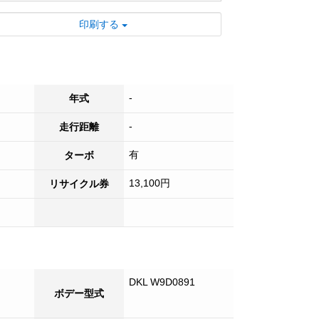
■ 試乗も可能ですのでお気軽にご来店くだ
印刷する
さい！
■ 各種オプションも承っております。お気
軽にご相談ください。
-
年式
-
走行距離
有
ターボ
13,100円
リサイクル券
DKL W9D0891
ボデー型式