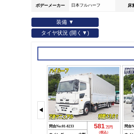
日本フルハーフ
ボデーメーカー
床
装備 ▼
タイヤ状況 (開く▼)
◀
581
問合No:
01-8233
問合N
万円
（税込）