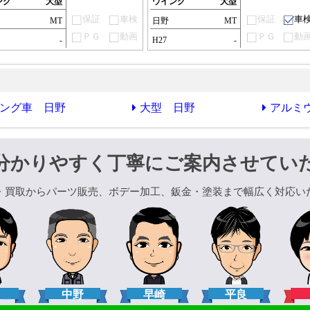
ング
大型
ウイング
大型
保証
車検
保証
車
MT
日野
MT
ＰＧ
動画
ＰＧ
動
-
H27
-
ング車 日野
大型 日野
アルミ
分かりやすく丁寧にご案内させてい
・買取からパーツ販売、ボデー加工、鈑金・塗装まで幅広く対応い
口
中野
早崎
平良