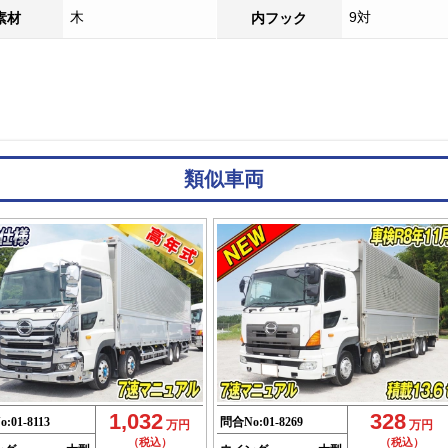
木
9対
素材
内フック
類似車両
1,032
328
o:
01-8113
問合No:
01-8269
万円
万円
（税込）
（税込）