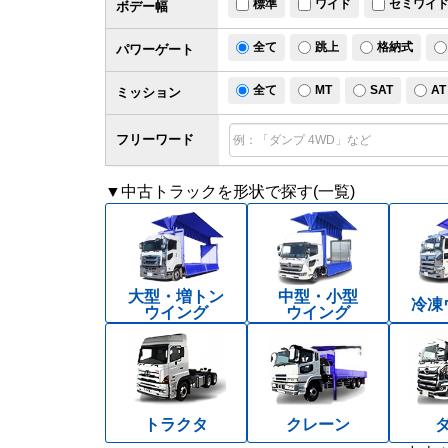
標準
ワイド
セミワイ
ボデー幅
全て
跳上
格納式
パワー
ゲート
全て
MT
SAT
AT
ミッション
フリーワード
▼中古トラックを形状で探す(一覧)
大型・増トン
中型・小型
冷凍
ウイング
ウイング
トラクタ
クレーン