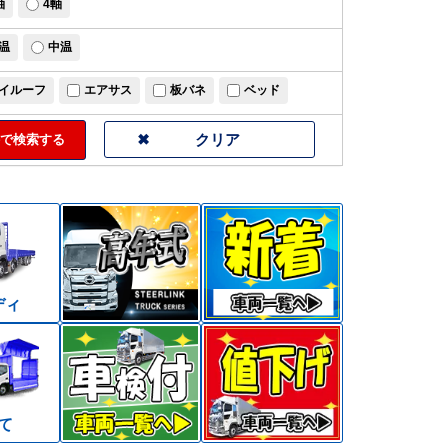
軸
4軸
温
中温
イルーフ
エアサス
板バネ
ベッド
で検索する
ディ
て