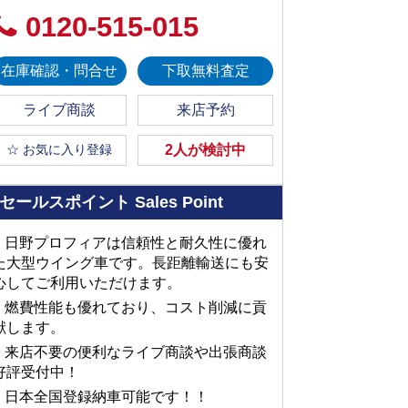
0120-515-015
在庫確認・問合せ
下取無料査定
ライブ商談
来店予約
☆ お気に入り登録
2人が検討中
セールスポイント
Sales Point
■ 日野プロフィアは信頼性と耐久性に優れ
た大型ウイング車です。長距離輸送にも安
心してご利用いただけます。
■ 燃費性能も優れており、コスト削減に貢
献します。
■ 来店不要の便利なライブ商談や出張商談
好評受付中！
■ 日本全国登録納車可能です！！