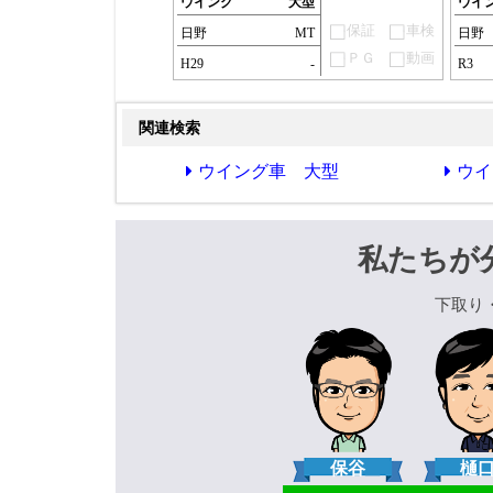
ウイング
大型
ウイ
保証
車検
日野
MT
日野
ＰＧ
動画
H29
-
R3
関連検索
ウイング車 大型
ウイ
私たちが
下取り
保谷
樋