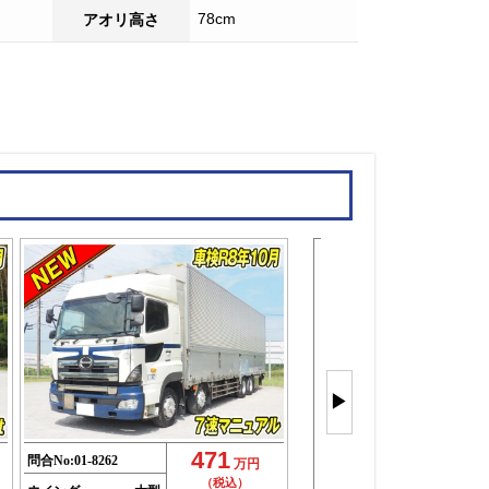
78cm
アオリ高さ
大型ウイン
4軸を
▶
もっと見
(27件)
471
問合No:
01-8262
万円
（税込）