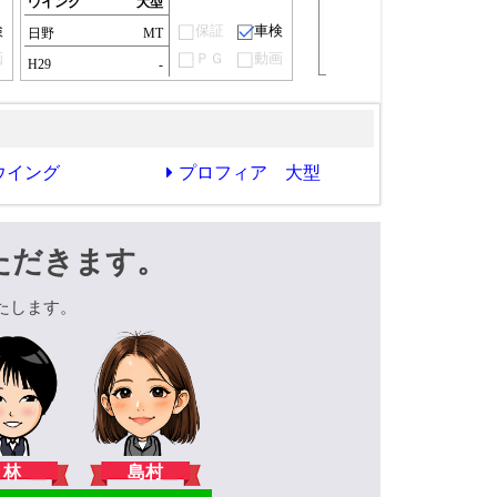
ウイング
大型
検
保証
車検
日野
MT
画
ＰＧ
動画
H29
-
ウイング
プロフィア 大型
ただきます。
たします。
林
島村