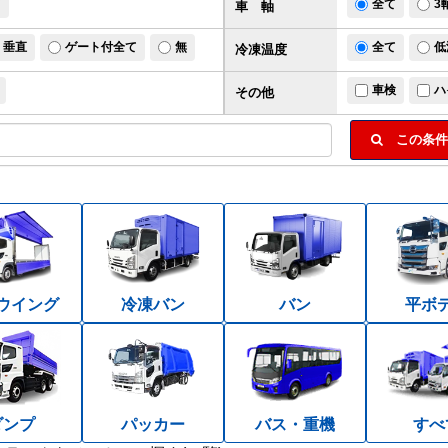
ド
全て
3
車 軸
垂直
ゲート付全て
無
全て
低
冷凍温度
車検
ハ
その他
この条件
ウイング
冷凍バン
バン
平ボ
ダンプ
パッカー
バス・重機
すべ