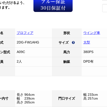
いただけるよう、
ります。
プロフィア
ウイング車
名
形状
2DG-FW1AHG
大型
式
サイズ
A09C
380PS
ン型式
馬力
2人
DPD有
員
触媒
長さ 964cm
幅 233cm
ー内寸
幅 239cm
門口サイズ
高 257cm
高さ 265cm