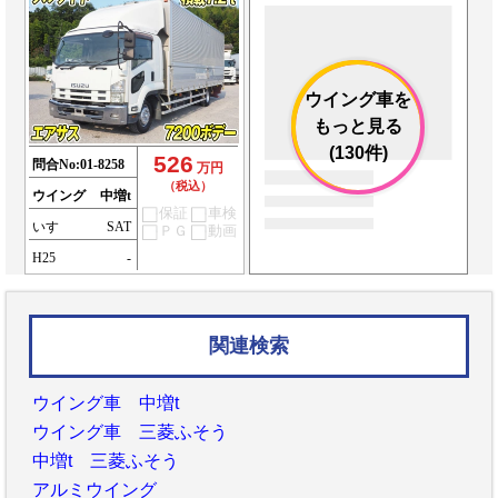
ウイング車を
もっと見る
(130件)
526
問合No:
01-8258
万円
（税込）
ウイング
中増t
保証
車検
いすゞ
SAT
ＰＧ
動画
H25
-
関連検索
ウイング車 中増t
ウイング車 三菱ふそう
中増t 三菱ふそう
アルミウイング