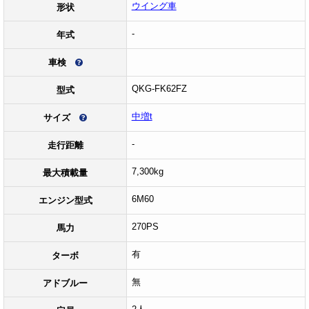
ウイング車
形状
-
年式
車検
QKG-FK62FZ
型式
中増t
サイズ
-
走行距離
7,300kg
最大積載量
6M60
エンジン型式
270PS
馬力
有
ターボ
無
アドブルー