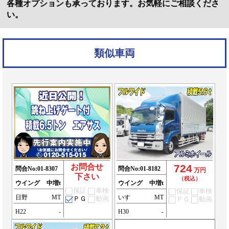
各種オプションも承っております。お気軽にご相談くださ
い。
類似車両
お問合せ
724
問合No:
01-8307
問合No:
01-8182
万円
下さい
（税込）
ウイング
中増t
ウイング
中増t
保証
車検
保証
車検
日野
MT
いすゞ
MT
ＰＧ
動画
ＰＧ
動画
H22
-
H30
-