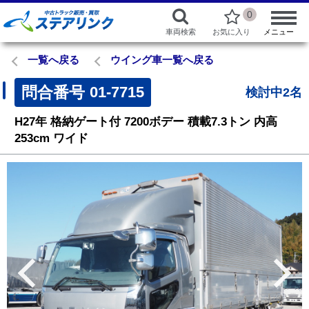
0
車両検索
お気に入り
メニュー
一覧へ戻る
ウイング車一覧へ戻る
問合番号
01-7715
検討中2名
H27年
格納ゲート付
7200ボデー
積載7.3トン
内高
253cm
ワイド