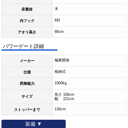
木
床素材
6対
内フック
80cm
アオリ高さ
パワーゲート詳細
極東開発
メーカー
格納式
仕様
1000kg
昇降能力
長さ 156cm
サイズ
幅 221cm
134cm
ストッパーまで
装備 ▼