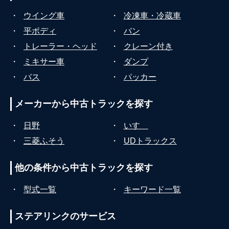
・
ウイング車
・
冷凍車・冷蔵車
・
平ボディ
・
バン
・
トレーラー・ヘッド
・
クレーン付き
・
ミキサー車
・
ダンプ
・
バス
・
パッカー
メーカーから
中古トラックを探す
・
日野
・
いすゞ
・
三菱ふそう
・
UDトラックス
他の条件から
中古トラックを探す
・
型式一覧
・
キーワード一覧
ステアリンクの
サービス