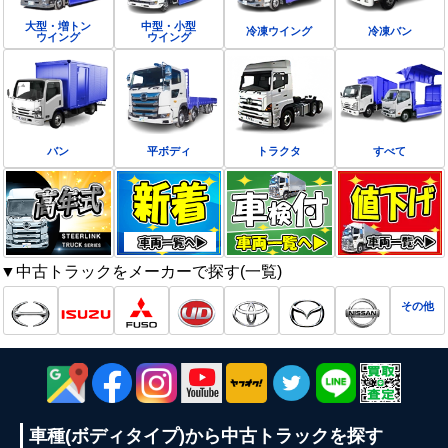
大型・増トン
中型・小型
冷凍ウイング
冷凍バン
ウイング
ウイング
バン
平ボディ
トラクタ
すべて
▼中古トラックをメーカーで探す(一覧)
その他
車種(ボディタイプ)から
中古トラックを探す