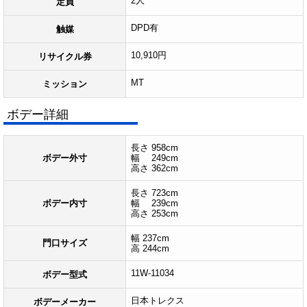
2人
定員
DPD有
触媒
10,910円
リサイクル券
MT
ミッション
ボデー詳細
長さ 958cm
ボデー外寸
幅 249cm
高さ 362cm
長さ 723cm
ボデー内寸
幅 239cm
高さ 253cm
幅 237cm
門口サイズ
高 244cm
11W-11034
ボデー型式
日本トレクス
ボデーメーカー