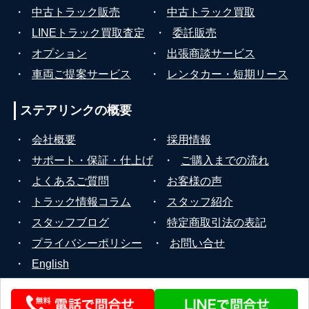
・
中古トラック販売
・
中古トラック買取
・
LINEトラック買取査定
・
委託販売
・
オプション
・
出張商談サービス
・
車両ご提案サービス
・
レンタカー・短期リース
ステアリンクの
概要
・
会社概要
・
採用情報
・
サポート・保証・仕上げ
・
ご購入までの流れ
・
よくあるご質問
・
お客様の声
・
トラック情報コラム
・
スタッフ紹介
・
スタッフブログ
・
特定商取引法の表記
・
プライバシーポリシー
・
お問い合せ
・
English
© 2026 STEERLINK Co.,Ltd