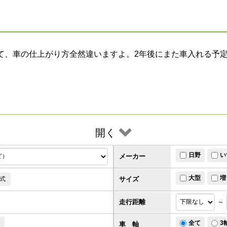
て、車の仕上がり方全然違いますよ。2年後にまた車入れる予
開く
日野
い
メーカー
大型
増
サイズ
式
走行距離
～
ド
全て
3
車 軸