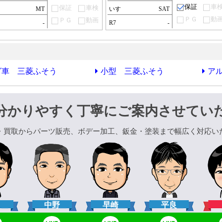
保証
車
保証
車検
ゞ
MT
いすゞ
SAT
ＰＧ
動
ＰＧ
動画
-
R7
-
グ車 三菱ふそう
小型 三菱ふそう
ア
分かりやすく丁寧にご案内させてい
・買取からパーツ販売、ボデー加工、鈑金・塗装まで幅広く対応い
口
中野
早崎
平良