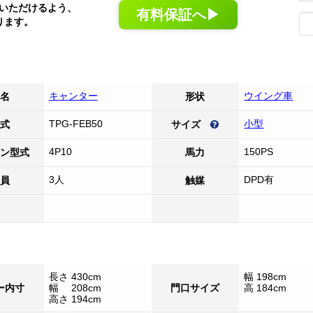
いただけるよう、
有料保証へ▶
ります。
キャンター
ウイング車
名
形状
TPG-FEB50
小型
式
サイズ
4P10
150PS
ン型式
馬力
3人
DPD有
員
触媒
長さ 430cm
幅 198cm
ー内寸
幅 208cm
門口サイズ
高 184cm
高さ 194cm