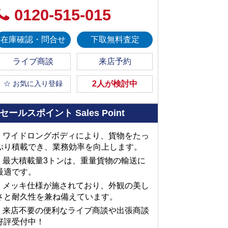
0120-515-015
在庫確認・問合せ
下取無料査定
ライブ商談
来店予約
☆ お気に入り登録
2人が検討中
セールスポイント
Sales Point
■ ワイドロングボディにより、貨物をたっ
ぷり積載でき、業務効率を向上します。
■ 最大積載量3トンは、重量貨物の輸送に
最適です。
■ メッキ仕様が施されており、外観の美し
さと耐久性を兼ね備えています。
■ 来店不要の便利なライブ商談や出張商談
好評受付中！