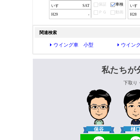
保証
車検
いすゞ
SAT
いす
ＰＧ
動画
H29
-
H28
関連検索
ウイング車 小型
ウイン
私たちが
下取り
保谷
樋