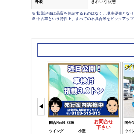
外装
きれいな状態
※ 状態評価は品質を保証するものはなく、現車優先とな
※ 中古車という特性上、すべての不具合等をピックアッ
◀
お問合せ
問合No:
01-8286
問合N
下さい
ウイング
小型
ウイ