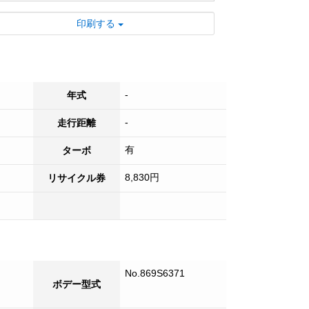
■ 日本全国登録納車可能です！！
印刷する
■ 試乗も可能ですのでお気軽にご来店くだ
さい！
■ 各種オプションも承っております。お気
軽にご相談ください。
-
年式
-
走行距離
有
ターボ
8,830円
リサイクル券
No.869S6371
ボデー型式