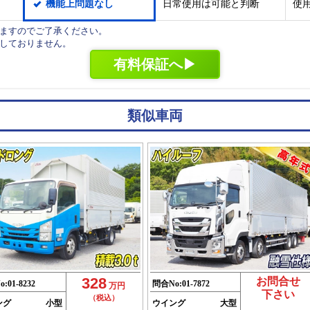
機能上問題なし
日常使用は可能と判断
使
りますのでご了承ください。
プしておりません。
有料保証へ▶
類似車両
328
お問合せ
o:
01-8232
問合No:
01-7872
万円
下さい
（税込）
ング
小型
ウイング
大型