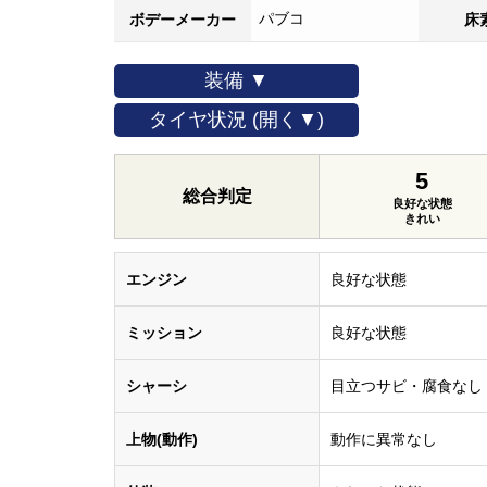
パブコ
ボデーメーカー
床
装備 ▼
タイヤ状況 (開く▼)
5
総合判定
良好な状態
きれい
エンジン
良好な状態
ミッション
良好な状態
シャーシ
目立つサビ・腐食なし
上物(動作)
動作に異常なし