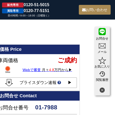
0120-51-5015
販売専用
て
お問い合わせ
0120-77-5151
買取専用
受付時間 / 9:00～18:00（日曜除く）
お問合せ
価格
Price
メール
ご成約
車両価格
お気に入り
Webで審査
月々
4.8
万円から▶
閲覧履歴
プライスダウン速報
▶
お問合せ
Contact
01-7988
お問合せ番号