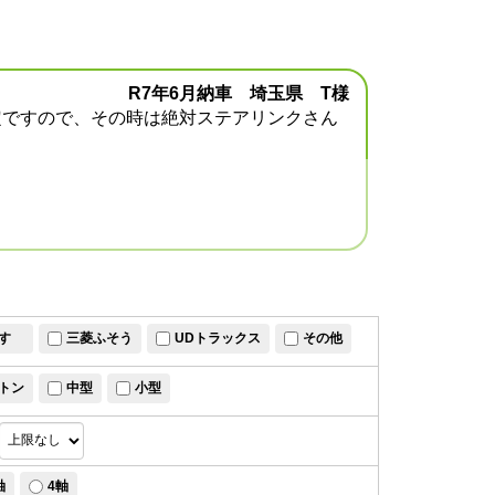
R7年6月納車 埼玉県 T様
定ですので、その時は絶対ステアリンクさん
すゞ
三菱ふそう
UDトラックス
その他
トン
中型
小型
軸
4軸