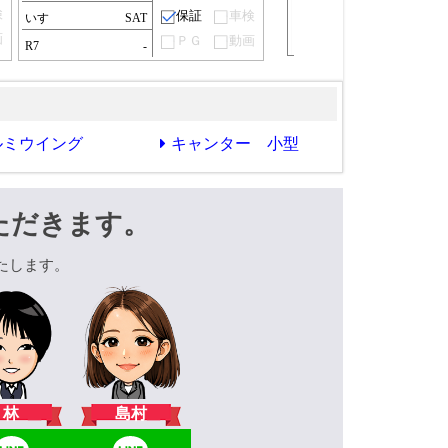
検
保証
車検
いすゞ
SAT
画
ＰＧ
動画
R7
-
ルミウイング
キャンター 小型
ただきます。
たします。
林
島村