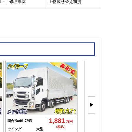
用上、修理推奨
上物載せ替え前提
ウイング車
もっと見
▶
(120件)
1,881
問合No:
01-7895
万円
（税込）
ウイング
大型