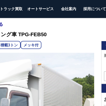
トラック
買取
オートサービス
会社案内
採用につい
る
グ車 TPG-FEB50
積載3トン
メッキ付