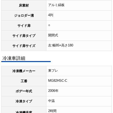
アルミ縞板
床素材
4列
ジョロダー溝
○
サイド扉
開閉式
サイド扉タイプ
左:幅85×高さ180
サイド扉サイズ
冷凍車詳細
東プレ
冷凍機メーカー
MG82HSC-C
工番
2006年
ボデー年式
中温
冷凍タイプ
2時間
冷凍機温度