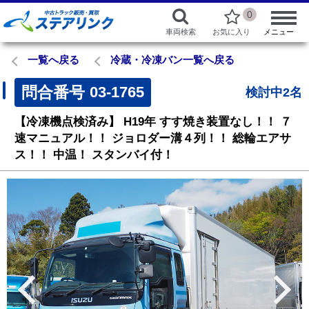
0
車両検索
お気に入り
メニュー
一覧へ戻る
冷蔵・冷凍バン一覧へ戻る
問合番号
03-1765
検討中2名
【冷凍機点検済み】
H19年
すす焼き装置なし！！
７
速マニュアル！！
ジョロダー溝４列！！
総輪エアサ
ス！！
中温！
スタンバイ付！