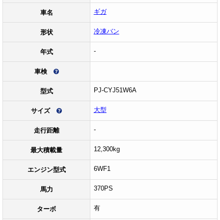
ギガ
車名
冷凍バン
形状
-
年式
車検
PJ-CYJ51W6A
型式
大型
サイズ
-
走行距離
12,300kg
最大積載量
6WF1
エンジン型式
370PS
馬力
有
ターボ