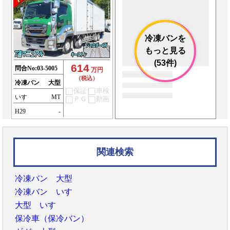
冷凍バンを
もっと見る
(53件)
614
問合No:
03-5005
万円
（税込）
冷凍バン
大型
保証
車検
いすゞ
MT
ＰＧ
動画
H29
-
関連検索
冷凍バン 大型
冷凍バン いすゞ
大型 いすゞ
保冷車（保冷バン）