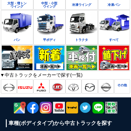
大型・増トン
中型・小型
冷凍ウイング
冷凍バン
ウイング
ウイング
バン
平ボディ
トラクタ
すべて
▼中古トラックをメーカーで探す(一覧)
その他
車種(ボディタイプ)から
中古トラックを探す