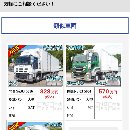
気軽にご相談ください！
類似車両
328
570
問合No:
03-5016
問合No:
03-5004
万円
万円
（税込）
（税込）
冷凍バン
大型
冷凍バン
大型
保証
車検
保証
車検
いすゞ
SAT
いすゞ
MT
ＰＧ
動画
ＰＧ
動画
H26
-
H29
-