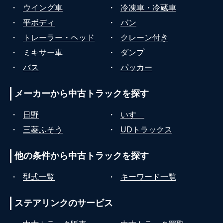
・
ウイング車
・
冷凍車・冷蔵車
・
平ボディ
・
バン
・
トレーラー・ヘッド
・
クレーン付き
・
ミキサー車
・
ダンプ
・
バス
・
パッカー
メーカーから
中古トラックを探す
・
日野
・
いすゞ
・
三菱ふそう
・
UDトラックス
他の条件から
中古トラックを探す
・
型式一覧
・
キーワード一覧
ステアリンクの
サービス