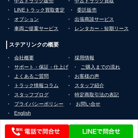
・
中古トラック販売
・
中古トラック買取
・
LINEトラック買取査定
・
委託販売
・
オプション
・
出張商談サービス
・
車両ご提案サービス
・
レンタカー・短期リース
ステアリンクの
概要
・
会社概要
・
採用情報
・
サポート・保証・仕上げ
・
ご購入までの流れ
・
よくあるご質問
・
お客様の声
・
トラック情報コラム
・
スタッフ紹介
・
スタッフブログ
・
特定商取引法の表記
・
プライバシーポリシー
・
お問い合せ
・
English
© 2026 STEERLINK Co.,Ltd