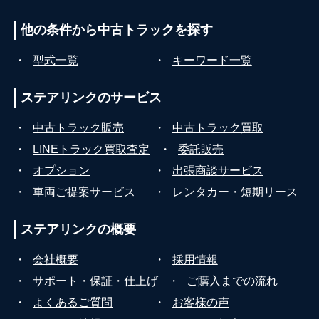
他の条件から
中古トラックを探す
・
型式一覧
・
キーワード一覧
ステアリンクの
サービス
・
中古トラック販売
・
中古トラック買取
・
LINEトラック買取査定
・
委託販売
・
オプション
・
出張商談サービス
・
車両ご提案サービス
・
レンタカー・短期リース
ステアリンクの
概要
・
会社概要
・
採用情報
・
サポート・保証・仕上げ
・
ご購入までの流れ
・
よくあるご質問
・
お客様の声