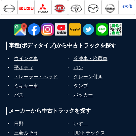
その他
車種(ボディタイプ)から
中古トラックを探す
・
ウイング車
・
冷凍車・冷蔵車
・
平ボディ
・
バン
・
トレーラー・ヘッド
・
クレーン付き
・
ミキサー車
・
ダンプ
・
バス
・
パッカー
メーカーから
中古トラックを探す
・
日野
・
いすゞ
・
三菱ふそう
・
UDトラックス