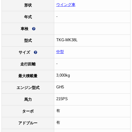
ウイング車
形状
-
年式
車検
TKG-MK38L
型式
中型
サイズ
-
走行距離
3,000kg
最大積載量
GH5
エンジン型式
215PS
馬力
有
ターボ
有
アドブルー