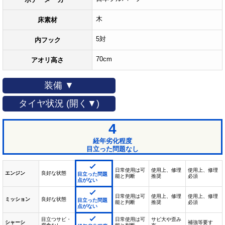
木
床素材
5対
内フック
70cm
アオリ高さ
装備 ▼
タイヤ状況 (開く▼)
4
経年劣化程度
目立った問題なし
日常使用は可
使用上、修理
使用上、修理
エンジン
良好な状態
目立った問題
能と判断
推奨
必須
点がない
日常使用は可
使用上、修理
使用上、修理
ミッション
良好な状態
目立った問題
能と判断
推奨
必須
点がない
目立つサビ・
日常使用は可
サビ大や歪み
シャーシ
補強等要す