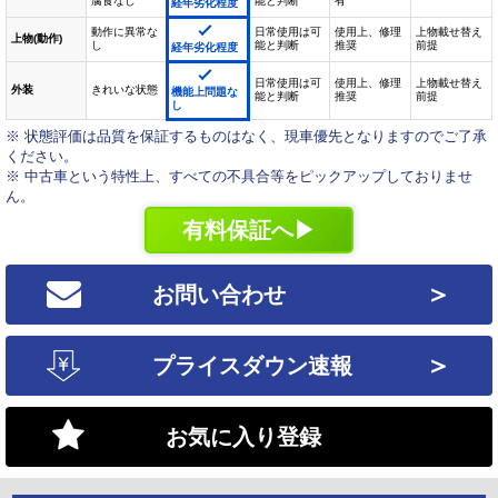
腐食なし
能と判断
有
経年劣化程度
動作に異常な
日常使用は可
使用上、修理
上物載せ替え
上物(動作)
し
能と判断
推奨
前提
経年劣化程度
日常使用は可
使用上、修理
上物載せ替え
外装
きれいな状態
機能上問題な
能と判断
推奨
前提
し
※ 状態評価は品質を保証するものはなく、現車優先となりますのでご了承
ください。
※ 中古車という特性上、すべての不具合等をピックアップしておりませ
ん。
有料保証へ▶
＞
お問い合わせ
＞
プライスダウン速報
お気に入り登録