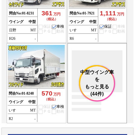
361
1,111
問合No:
01-8231
問合No:
01-7921
万円
万円
（税込）
（税込）
ウイング
中型
ウイング
中型
保証
車検
保証
車検
日野
MT
いすゞ
MT
ＰＧ
動画
ＰＧ
動画
H26
-
R6
-
中型ウイング車
を
もっと見る
570
問合No:
01-8248
(44件)
万円
（税込）
ウイング
中型
保証
車検
いすゞ
MT
ＰＧ
動画
R2
-