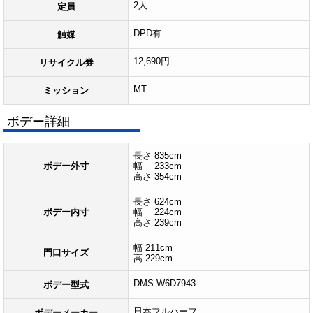
2人
定員
DPD有
触媒
12,690円
リサイクル券
MT
ミッション
ボデー詳細
長さ 835cm
ボデー外寸
幅 233cm
高さ 354cm
長さ 624cm
ボデー内寸
幅 224cm
高さ 239cm
幅 211cm
門口サイズ
高 229cm
DMS W6D7943
ボデー型式
日本フルハーフ
ボデーメーカー