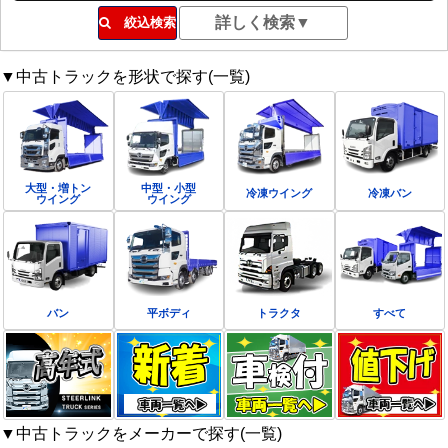
絞込検索
▼中古トラックを形状で探す(一覧)
大型・増トン
中型・小型
冷凍ウイング
冷凍バン
ウイング
ウイング
バン
平ボディ
トラクタ
すべて
▼中古トラックをメーカーで探す(一覧)