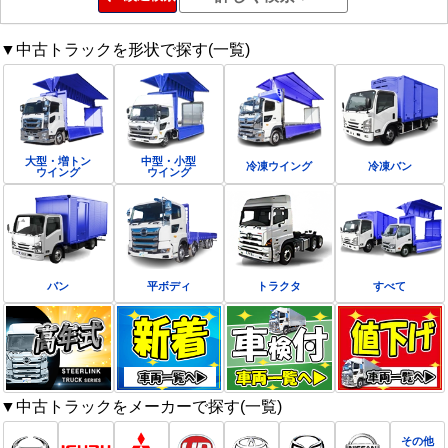
▼中古トラックを形状で探す(一覧)
大型・増トン
中型・小型
冷凍ウイング
冷凍バン
ウイング
ウイング
バン
平ボディ
トラクタ
すべて
▼中古トラックをメーカーで探す(一覧)
その他