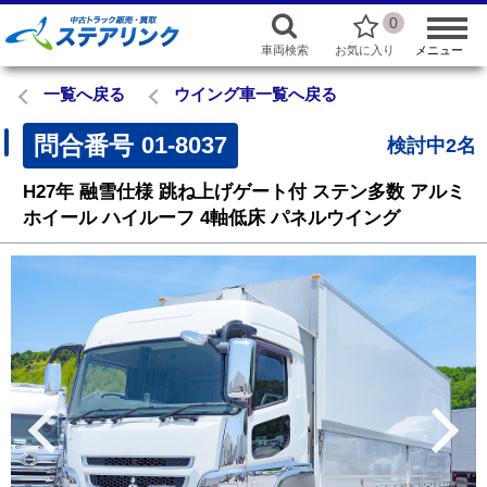
0
車両検索
お気に入り
メニュー
一覧へ戻る
ウイング車一覧へ戻る
問合番号
01-8037
検討中2名
H27年
融雪仕様
跳ね上げゲート付
ステン多数
アルミ
ホイール
ハイルーフ
4軸低床 パネルウイング