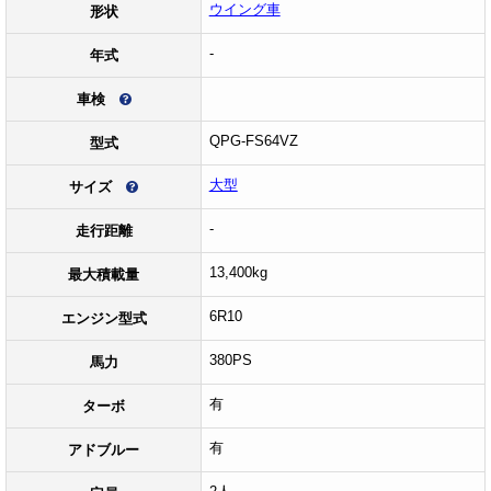
ウイング車
形状
-
年式
車検
QPG-FS64VZ
型式
大型
サイズ
-
走行距離
13,400kg
最大積載量
6R10
エンジン型式
380PS
馬力
有
ターボ
有
アドブルー