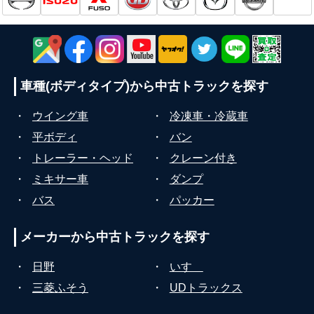
車種(ボディタイプ)から
中古トラックを探す
・
ウイング車
・
冷凍車・冷蔵車
・
平ボディ
・
バン
・
トレーラー・ヘッド
・
クレーン付き
・
ミキサー車
・
ダンプ
・
バス
・
パッカー
メーカーから
中古トラックを探す
・
日野
・
いすゞ
・
三菱ふそう
・
UDトラックス