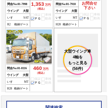
1,353
お問合せ
問合No:
01-7998
問合No:
01-7910
万円
下さい
（税込）
ウイング
大型
ウイング
大型
保証
車検
保証
車検
いすゞ
SAT
いすゞ
MT
ＰＧ
動画
ＰＧ
動画
R2
格納ゲート
H28
格納ゲート
大型ウイング車
4軸を
もっと見る
460
問合No:
01-8116
(56件)
万円
（税込）
ウイング
大型
保証
車検
いすゞ
MT
ＰＧ
動画
H28
格納ゲート
関連検索