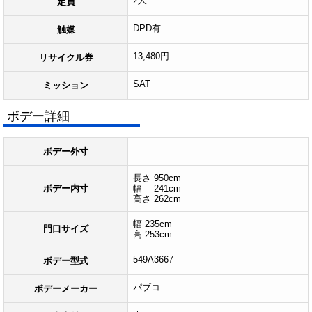
2人
定員
DPD有
触媒
13,480円
リサイクル券
SAT
ミッション
ボデー詳細
ボデー外寸
長さ 950cm
ボデー内寸
幅 241cm
高さ 262cm
幅 235cm
門口サイズ
高 253cm
549A3667
ボデー型式
パブコ
ボデーメーカー