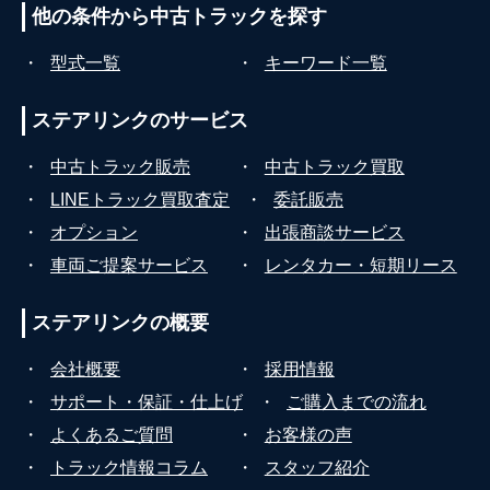
他の条件から
中古トラックを探す
・
型式一覧
・
キーワード一覧
ステアリンクの
サービス
・
中古トラック販売
・
中古トラック買取
・
LINEトラック買取査定
・
委託販売
・
オプション
・
出張商談サービス
・
車両ご提案サービス
・
レンタカー・短期リース
ステアリンクの
概要
・
会社概要
・
採用情報
・
サポート・保証・仕上げ
・
ご購入までの流れ
・
よくあるご質問
・
お客様の声
・
トラック情報コラム
・
スタッフ紹介