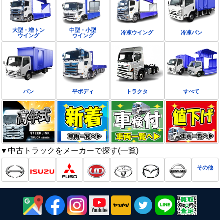
大型・増トン
中型・小型
冷凍ウイング
冷凍バン
ウイング
ウイング
バン
平ボディ
トラクタ
すべて
▼中古トラックをメーカーで探す(一覧)
その他