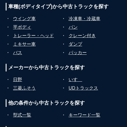
車種(ボディタイプ)から
中古トラックを探す
・
ウイング車
・
冷凍車・冷蔵車
・
平ボディ
・
バン
・
トレーラー・ヘッド
・
クレーン付き
・
ミキサー車
・
ダンプ
・
バス
・
パッカー
メーカーから
中古トラックを探す
・
日野
・
いすゞ
・
三菱ふそう
・
UDトラックス
他の条件から
中古トラックを探す
・
型式一覧
・
キーワード一覧