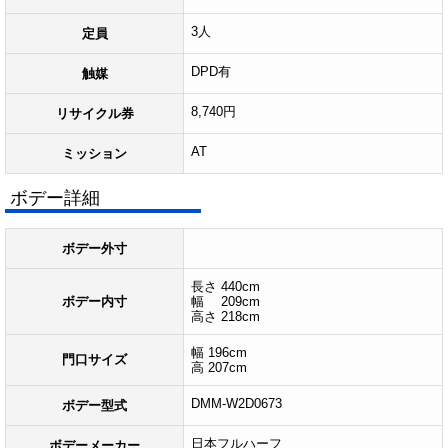
3人
定員
DPD有
触媒
8,740円
リサイクル券
AT
ミッション
ボデー詳細
ボデー外寸
長さ 440cm
ボデー内寸
幅 209cm
高さ 218cm
幅 196cm
門口サイズ
高 207cm
DMM-W2D0673
ボデー型式
日本フルハーフ
ボデーメーカー