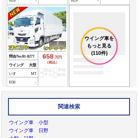
H28
-
H29
-
ウイング車を
もっと見る
(110件)
658
問合No:
01-8277
万円
（税込）
ウイング
大型
保証
車検
いすゞ
MT
ＰＧ
動画
H30
-
関連検索
ウイング車 小型
ウイング車 日野