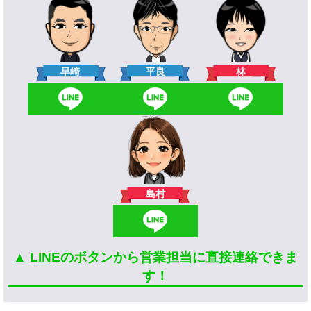
林
早崎
平良
島村
▲ LINEのボタンから営業担当に直接連絡できま
す！