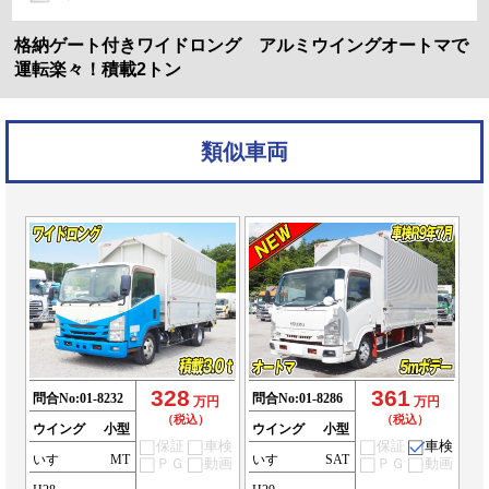
格納ゲート付きワイドロング アルミウイングオートマで
運転楽々！積載2トン
類似車両
328
361
問合No:
01-8232
問合No:
01-8286
万円
万円
（税込）
（税込）
ウイング
小型
ウイング
小型
保証
車検
保証
車検
いすゞ
MT
いすゞ
SAT
ＰＧ
動画
ＰＧ
動画