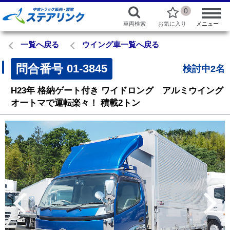
0
車両検索
お気に入り
メニュー
一覧へ戻る
ウイング車一覧へ戻る
問合番号
01-3845
検討中2名
H23年
格納ゲート付き
ワイドロング アルミウイング
オートマで運転楽々！
積載2トン