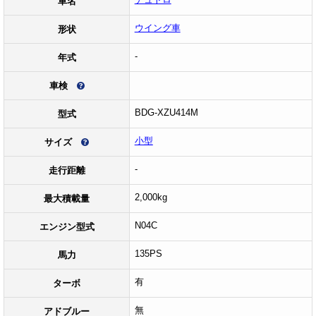
車名
ウイング車
形状
-
年式
車検
BDG-XZU414M
型式
小型
サイズ
-
走行距離
2,000kg
最大積載量
N04C
エンジン型式
135PS
馬力
有
ターボ
無
アドブルー