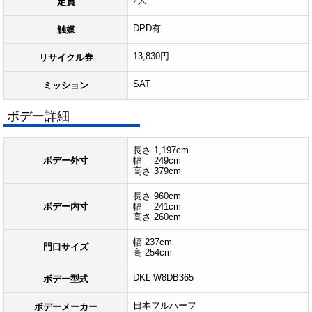
2人
定員
DPD有
触媒
13,830円
リサイクル券
SAT
ミッション
ボデー詳細
長さ 1,197cm
ボデー外寸
幅 249cm
高さ 379cm
長さ 960cm
ボデー内寸
幅 241cm
高さ 260cm
幅 237cm
門口サイズ
高 254cm
DKL W8DB365
ボデー型式
日本フルハーフ
ボデーメーカー