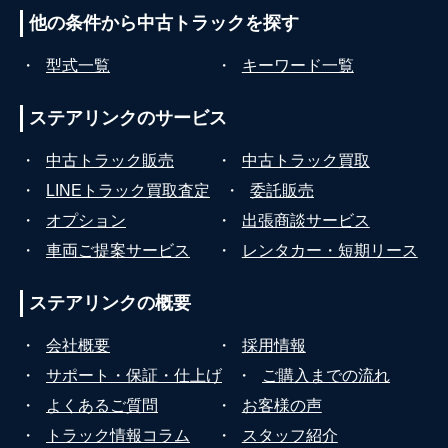
他の条件から
中古トラックを探す
・
型式一覧
・
キーワード一覧
ステアリンクの
サービス
・
中古トラック販売
・
中古トラック買取
・
LINEトラック買取査定
・
委託販売
・
オプション
・
出張商談サービス
・
車両ご提案サービス
・
レンタカー・短期リース
ステアリンクの
概要
・
会社概要
・
採用情報
・
サポート・保証・仕上げ
・
ご購入までの流れ
・
よくあるご質問
・
お客様の声
・
トラック情報コラム
・
スタッフ紹介