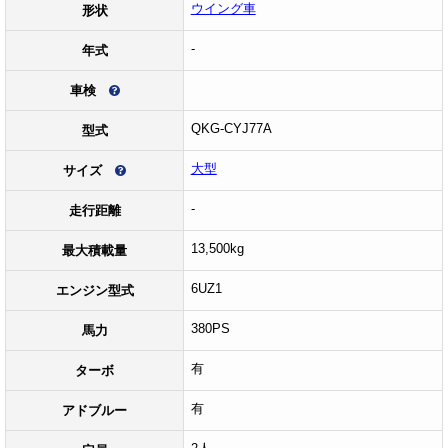
ウイング車
形状
-
年式
車検
QKG-CYJ77A
型式
大型
サイズ
-
走行距離
13,500kg
最大積載量
6UZ1
エンジン型式
380PS
馬力
有
ターボ
有
アドブルー