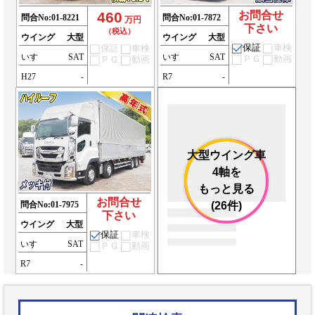
460
お問合せ
問合No:
01-8221
問合No:
01-7872
万円
下さい
（税込）
ウイング
大型
ウイング
大型
保証
車検
保証
車検
いすゞ
SAT
いすゞ
SAT
ＰＧ
動画
ＰＧ
動画
H27
-
R7
-
大型ウイング車
4軸を
もっと見る
お問合せ
問合No:
01-7975
(26件)
下さい
ウイング
大型
保証
車検
いすゞ
SAT
ＰＧ
動画
R7
-