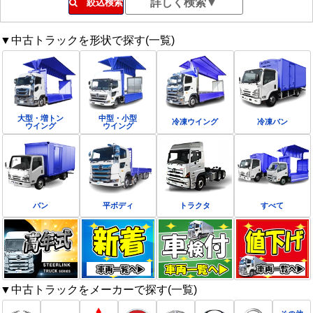
絞込検索
▼中古トラックを形状で探す(一覧)
大型・増トン
中型・小型
冷凍ウイング
冷凍バン
ウイング
ウイング
バン
平ボディ
トラクタ
すべて
▼中古トラックをメーカーで探す(一覧)