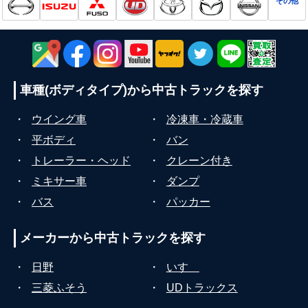
その他
車種(ボディタイプ)から
中古トラックを探す
・
ウイング車
・
冷凍車・冷蔵車
・
平ボディ
・
バン
・
トレーラー・ヘッド
・
クレーン付き
・
ミキサー車
・
ダンプ
・
バス
・
パッカー
メーカーから
中古トラックを探す
・
日野
・
いすゞ
・
三菱ふそう
・
UDトラックス