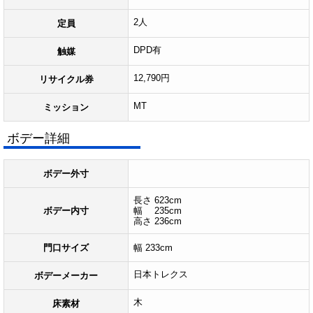
2人
定員
DPD有
触媒
12,790円
リサイクル券
MT
ミッション
ボデー詳細
ボデー外寸
長さ 623cm
ボデー内寸
幅 235cm
高さ 236cm
門口サイズ
幅 233cm
日本トレクス
ボデーメーカー
木
床素材