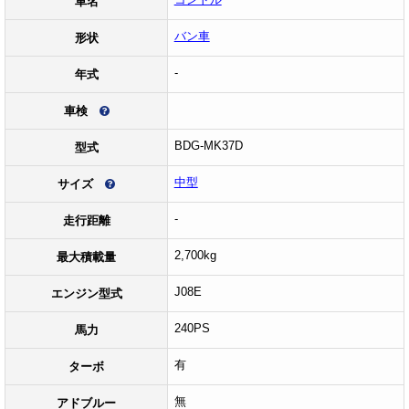
車名
バン車
形状
-
年式
車検
BDG-MK37D
型式
中型
サイズ
-
走行距離
2,700kg
最大積載量
J08E
エンジン型式
240PS
馬力
有
ターボ
無
アドブルー