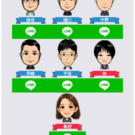
樋口
保谷
中野
林
早崎
平良
島村