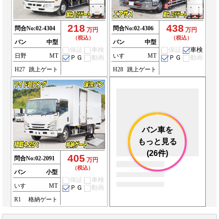
218
438
問合No:
02-4304
問合No:
02-4306
万円
万円
（税込）
（税込）
バン
中型
バン
中型
保証
車検
保証
車検
日野
MT
いすゞ
MT
ＰＧ
動画
ＰＧ
動画
H27
跳上ゲート
H28
跳上ゲート
バン車を
もっと見る
(26件)
405
問合No:
02-2091
万円
（税込）
バン
小型
保証
車検
いすゞ
MT
ＰＧ
動画
R1
格納ゲート