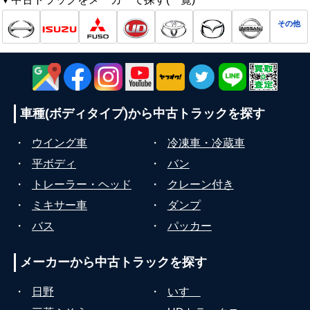
その他
車種(ボディタイプ)から
中古トラックを探す
・
ウイング車
・
冷凍車・冷蔵車
・
平ボディ
・
バン
・
トレーラー・ヘッド
・
クレーン付き
・
ミキサー車
・
ダンプ
・
バス
・
パッカー
メーカーから
中古トラックを探す
・
日野
・
いすゞ