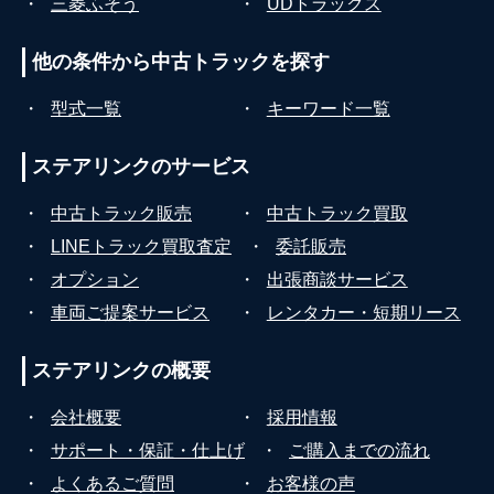
・
三菱ふそう
・
UDトラックス
他の条件から
中古トラックを探す
・
型式一覧
・
キーワード一覧
ステアリンクの
サービス
・
中古トラック販売
・
中古トラック買取
・
LINEトラック買取査定
・
委託販売
・
オプション
・
出張商談サービス
・
車両ご提案サービス
・
レンタカー・短期リース
ステアリンクの
概要
・
会社概要
・
採用情報
・
サポート・保証・仕上げ
・
ご購入までの流れ
・
よくあるご質問
・
お客様の声