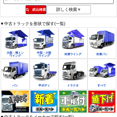
絞込検索
▼中古トラックを形状で探す(一覧)
大型・増トン
中型・小型
冷凍ウイング
冷凍バン
ウイング
ウイング
バン
平ボディ
トラクタ
すべて
▼中古トラックをメーカーで探す(一覧)