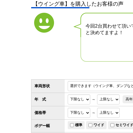
【ウイング車】を購入したお客様の声
今回2台買わせて頂い
と決めてますよ！
車両形状
年 式
～
高年
価格帯
～
標準
ワイド
セミワイ
ボデー幅