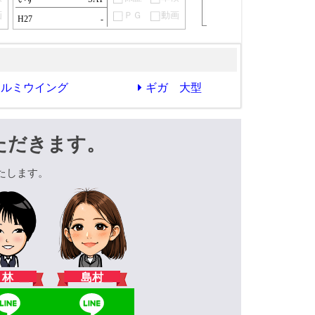
画
ＰＧ
動画
H27
-
アルミウイング
ギガ 大型
ただきます。
たします。
林
島村