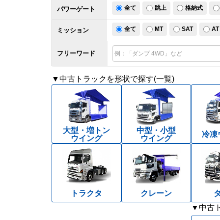
全て
跳上
格納式
パワー
ゲート
全て
MT
SAT
AT
ミッション
フリーワード
▼中古トラックを形状で探す(一覧)
大型・増トン
中型・小型
冷凍
ウイング
ウイング
トラクタ
クレーン
▼中古ト