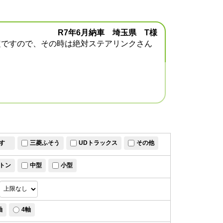
R7年6月納車 埼玉県 T様
定ですので、その時は絶対ステアリンクさん
すゞ
三菱ふそう
UDトラックス
その他
トン
中型
小型
軸
4軸