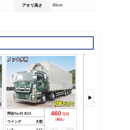
80cm
アオリ高さ
大型ウイン
4軸を
▶
もっと見
(26件)
460
問合No:
01-8221
万円
（税込）
ウイング
大型
検
保証
車検
いすゞ
SAT