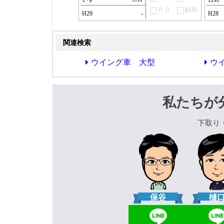
ＰＧ
動画
H29
-
H28
関連検索
ウイング車 大型
ウ
私たちが
下取り
保谷
樋