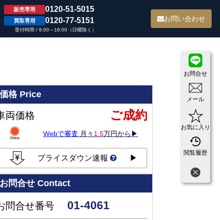
0120-51-5015
販売専用
て
お問い合わせ
0120-77-5151
買取専用
受付時間 / 9:00～18:00（日曜除く）
お問合せ
価格
Price
メール
ご成約
車両価格
お気に入り
Webで審査
月々
1.5
万円から▶
閲覧履歴
プライスダウン速報
▶
お問合せ
Contact
01-4061
お問合せ番号