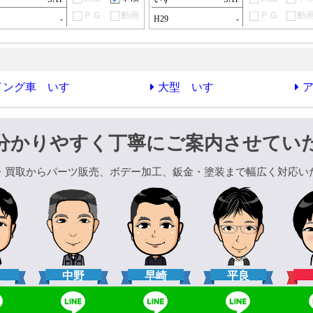
ＰＧ
動画
ＰＧ
動
-
H29
-
イング車 いすゞ
大型 いすゞ
分かりやすく丁寧にご案内させてい
・買取からパーツ販売、ボデー加工、鈑金・塗装まで幅広く対応い
口
中野
早崎
平良