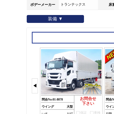
トランテックス
ボデーメーカー
床
装備 ▼
◀
お問合せ
問合No:
01-8078
問合N
下さい
ウイング
大型
ウイ
保証
車検
いすゞ
SAT
日野