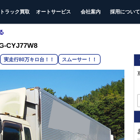
トラック
買取
オートサービス
会社案内
採用につい
る
-CYJ77W8
実走行80万キロ台！！
スムーサー！！