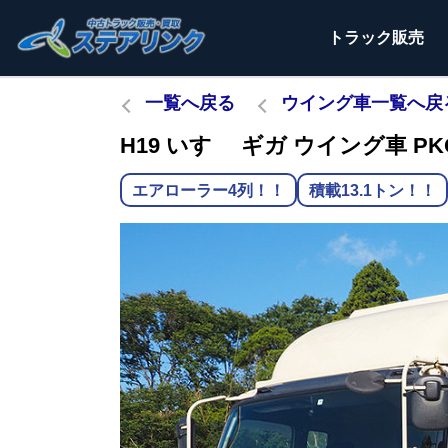
トラック
販売
一覧へ戻る
ウイング車一覧へ戻
H19 いすゞ ギガ ウイング車 PKG
エアローラー4列！！
積載13.1トン！！