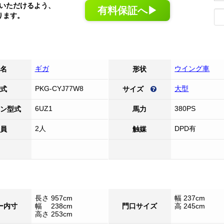
いただけるよう、
有料保証へ▶
ります。
ギガ
ウイング車
名
形状
PKG-CYJ77W8
大型
式
サイズ
6UZ1
380PS
ン型式
馬力
2人
DPD有
員
触媒
長さ 957cm
幅 237cm
ー内寸
幅 238cm
門口サイズ
高 245cm
高さ 253cm