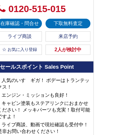
0120-515-015
在庫確認・問合せ
下取無料査定
ライブ商談
来店予約
☆ お気に入り登録
2人が検討中
セールスポイント
Sales Point
■ 人気のいすゞギガ！ ボデーはトランテッ
クス！
■ エンジン・ミッションも良好！
■ キャビン塗装もステアリンクにおまかせ
ください！ メッキパーツも充実！取付可能
ですよ！
■ ライブ商談、動画で現社確認も受付中！
是非お問い合わせください！