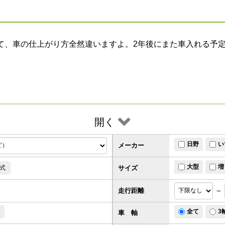
て、車の仕上がり方全然違いますよ。2年後にまた車入れる予
開く
日野
い
メーカー
大型
増
サイズ
式
走行距離
～
ド
全て
3
車 軸