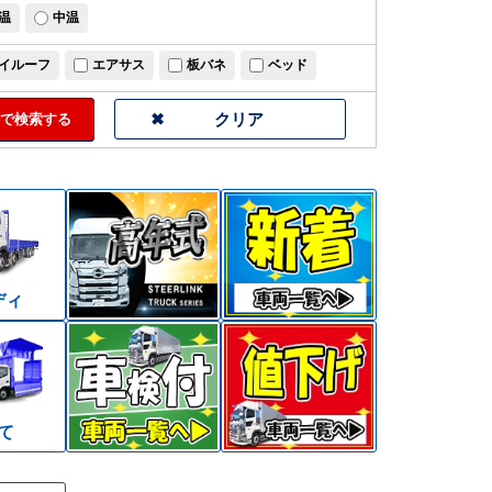
温
中温
イルーフ
エアサス
板バネ
ベッド
で検索する
ディ
て