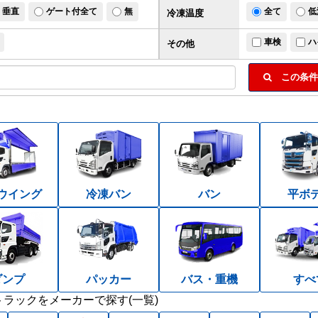
垂直
ゲート付全て
無
全て
低
冷凍温度
車検
ハ
その他
この条件
ウイング
冷凍バン
バン
平ボ
ダンプ
パッカー
バス・重機
すべ
ラックをメーカーで探す(一覧)