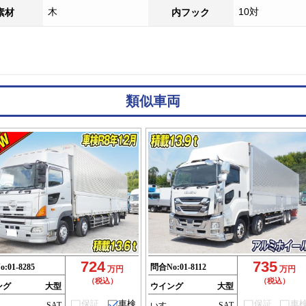
木
10対
素材
内フック
類似車両
724
735
o:
01-8285
問合No:
01-8112
万円
万円
（税込）
（税込）
ング
大型
ウイング
大型
保証
車検
保証
車
SAT
いすゞ
SAT