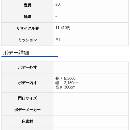
2人
定員
-
触媒
11,410円
リサイクル券
MT
ミッション
ボデー詳細
ボデー外寸
長さ 5,500cm
ボデー内寸
幅 2,180cm
高さ 300cm
門口サイズ
ボデーメーカー
床素材