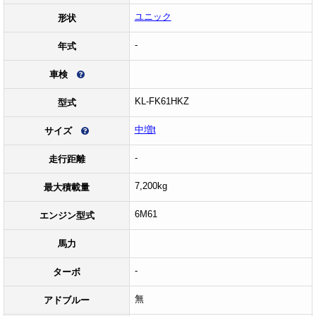
ユニック
形状
-
年式
車検
KL-FK61HKZ
型式
中増t
サイズ
-
走行距離
7,200kg
最大積載量
6M61
エンジン型式
馬力
-
ターボ
無
アドブルー