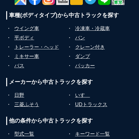
車種(ボディタイプ)から
中古トラックを探す
・
ウイング車
・
冷凍車・冷蔵車
・
平ボディ
・
バン
・
トレーラー・ヘッド
・
クレーン付き
・
ミキサー車
・
ダンプ
・
バス
・
パッカー
メーカーから
中古トラックを探す
・
日野
・
いすゞ
・
三菱ふそう
・
UDトラックス
他の条件から
中古トラックを探す
・
型式一覧
・
キーワード一覧