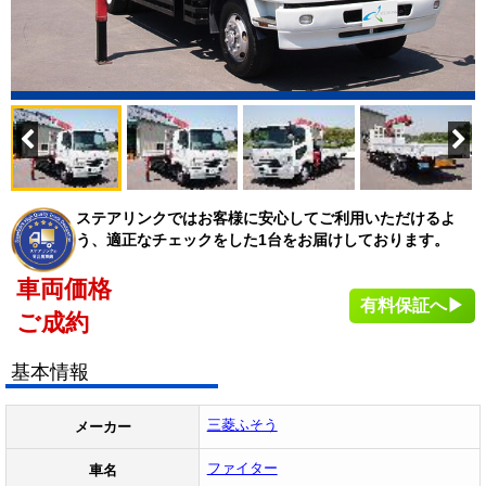
ステアリンクではお客様に安心してご利用いただけるよ
う、適正なチェックをした1台をお届けしております。
車両価格
有料保証へ▶
ご成約
基本情報
三菱ふそう
メーカー
ファイター
車名