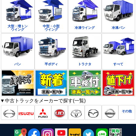
大型・増トン
中型・小型
冷凍ウイング
冷凍バン
ウイング
ウイング
バン
平ボディ
トラクタ
すべて
▼中古トラックをメーカーで探す(一覧)
その他