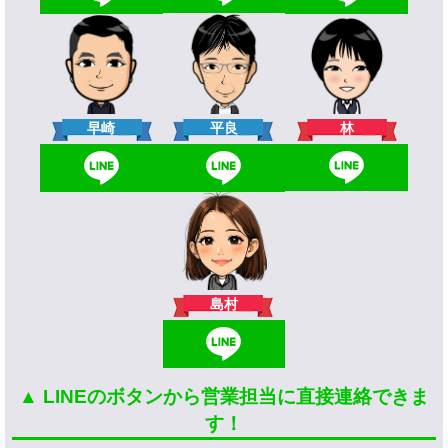
林
早崎
平良
島村
▲ LINEのボタンから営業担当に直接連絡できま
す！