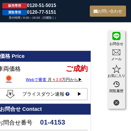
0120-51-5015
販売専用
て
お問い合わせ
0120-77-5151
買取専用
受付時間 / 9:00～18:00（日曜除く）
お問合せ
価格
Price
メール
ご成約
車両価格
お気に入り
Webで審査
月々
3.8
万円から▶
閲覧履歴
プライスダウン速報
▶
お問合せ
Contact
01-4153
お問合せ番号