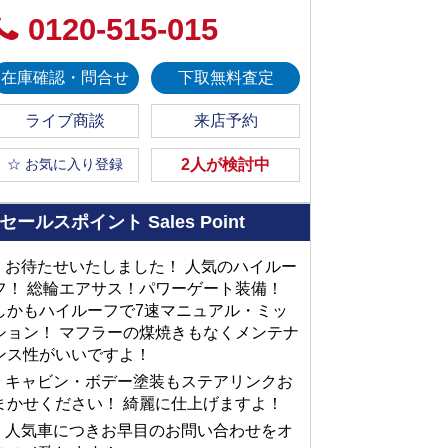
0120-515-015
在庫確認・問合せ
下取無料査定
ライブ商談
来店予約
☆ お気に入り登録
2人が検討中
セールスポイント
Sales Point
■ お待たせいたしました！ 人気のハイルー
フ！ 総輪エアサス！パワーゲート装備！
しかもハイルーフで7速マニュアル・ミッ
ション！ マフラーの煤焼きもなくメンテナ
ンス性がいいですよ！
■ キャビン・ボデー塗装もステアリンクお
まかせください！ 綺麗に仕上げますよ！
■ 人気車につきお早目のお問い合わせをオ