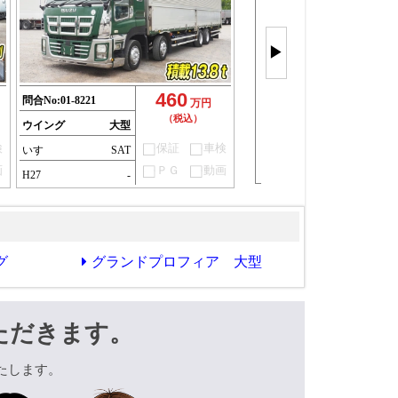
ウイング車
もっと見
▶
(36件)
460
問合No:
01-8221
万円
（税込）
ウイング
大型
検
保証
車検
いすゞ
SAT
画
ＰＧ
動画
H27
-
グ
グランドプロフィア 大型
ただきます。
たします。