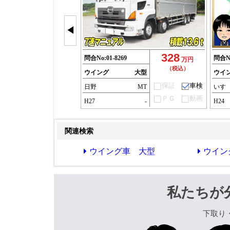
◀
328
問合No:
01-8269
問合N
万円
（税込）
ウイング
大型
ウイ
保証
車検
日野
MT
いす
ＰＧ
動画
H27
-
H24
関連検索
ウイング車 大型
ウイン
私たちが
下取り