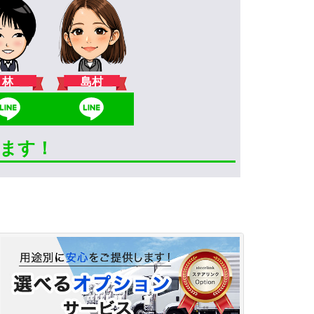
林
島村
きます！