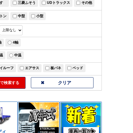
すゞ
三菱ふそう
UDトラックス
その他
トン
中型
小型
軸
4軸
温
中温
イルーフ
エアサス
板バネ
ベッド
で検索する
ディ