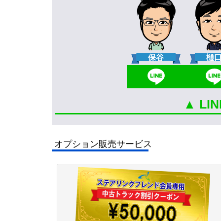
保谷
樋
▲ L
オプション販売サービス