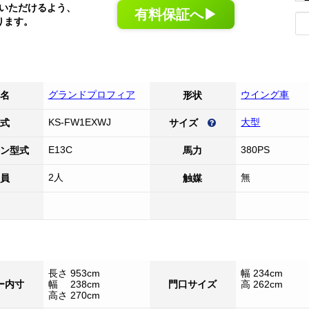
いただけるよう、
有料保証へ▶
ります。
グランドプロフィア
ウイング車
名
形状
KS-FW1EXWJ
大型
式
サイズ
E13C
380PS
ン型式
馬力
2人
無
員
触媒
長さ 953cm
幅 234cm
ー内寸
幅 238cm
門口サイズ
高 262cm
高さ 270cm