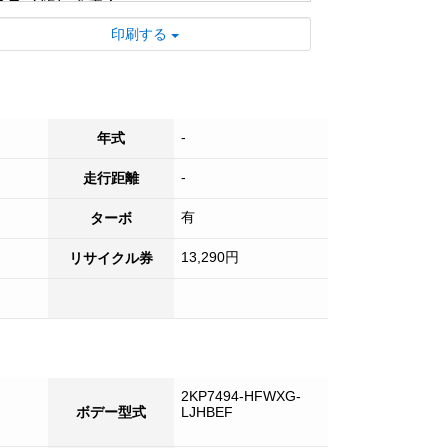
ススメ致します！
■ 試乗も可能ですのでお気軽にご来店くだ
印刷する
さい！
-
年式
-
走行距離
有
ターボ
13,290円
リサイクル券
2KP7494-HFWXG-
ボデー型式
LJHBEF