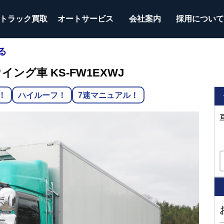
トラック
買取
オートサービス
会社案内
採用につい
る
イング車 KS-FW1EXWJ
！
ハイルーフ！
7速マニュアル！