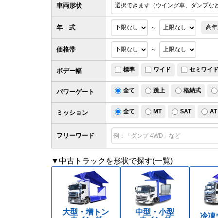
車両形状
年 式
～
高年
価格帯
～
標準
ワイド
セミワイ
ボデー幅
全て
跳上
格納式
パワー
ゲート
全て
MT
SAT
AT
ミッション
フリーワード
▼中古トラックを形状で探す(一覧)
大型・増トン
中型・小型
冷凍