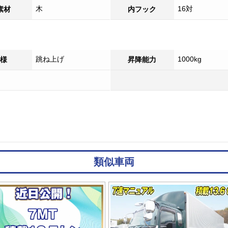
木
16対
素材
内フック
跳ね上げ
1000kg
様
昇降能力
類似車両