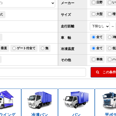
日野
い
メーカー
大型
増
サイズ
式
走行距離
～
ド
全て
3
車 軸
垂直
ゲート付全て
無
全て
低
冷凍温度
車検
ハ
その他
この条件
ウイング
冷凍バン
バン
平ボ