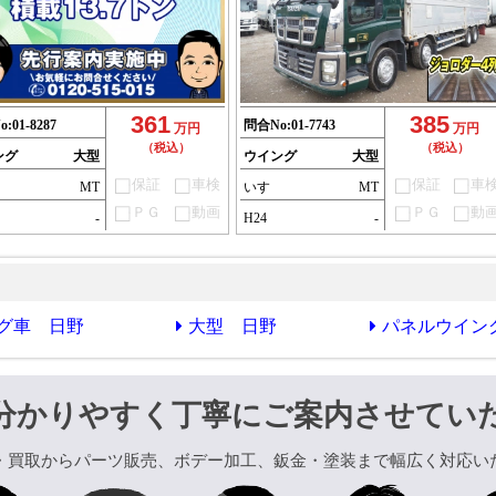
361
385
o:
01-8287
問合No:
01-7743
万円
万円
（税込）
（税込）
ング
大型
ウイング
大型
保証
車検
保証
車
ゞ
MT
いすゞ
MT
ＰＧ
動画
ＰＧ
動
-
H24
-
グ車 日野
大型 日野
パネルウイン
分かりやすく丁寧にご案内させてい
・買取からパーツ販売、ボデー加工、鈑金・塗装まで幅広く対応い