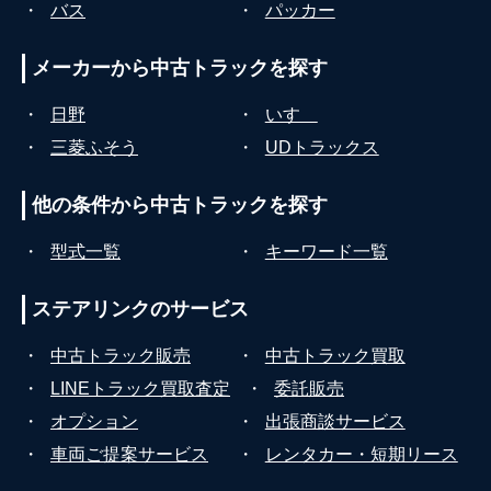
・
バス
・
パッカー
メーカーから
中古トラックを探す
・
日野
・
いすゞ
・
三菱ふそう
・
UDトラックス
他の条件から
中古トラックを探す
・
型式一覧
・
キーワード一覧
ステアリンクの
サービス
・
中古トラック販売
・
中古トラック買取
・
LINEトラック買取査定
・
委託販売
・
オプション
・
出張商談サービス
・
車両ご提案サービス
・
レンタカー・短期リース