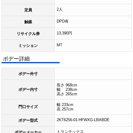
2人
定員
DPD有
触媒
13,390円
リサイクル券
MT
ミッション
ボデー詳細
ボデー外寸
長さ 968cm
ボデー内寸
幅 238cm
高さ 265cm
幅 233cm
門口サイズ
高 257cm
2KT6256-01-HFWXG-LBABDE
ボデー型式
トランテックス
ボデーメーカー