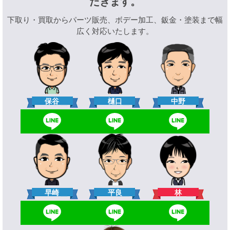
だきます。
下取り・買取からパーツ販売、ボデー加工、鈑金・塗装まで幅
広く対応いたします。
樋口
保谷
中野
林
早崎
平良