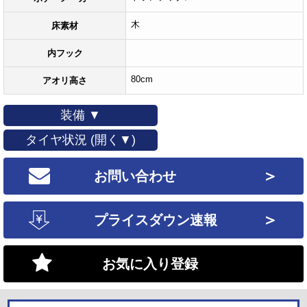
木
床素材
内フック
80cm
アオリ高さ
装備 ▼
タイヤ状況 (開く▼)
＞
お問い合わせ
＞
プライスダウン速報
お気に入り登録