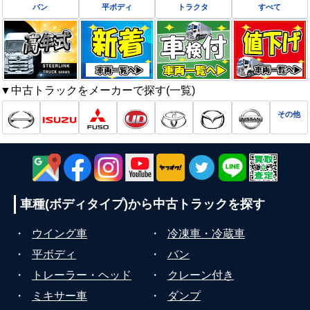
バン
平ボディ
トラクタ
すべて
▼中古トラックをメーカーで探す(一覧)
その他
車種(ボディタイプ)から
中古トラックを探す
・
ウイング車
・
冷凍車・冷蔵車
・
平ボディ
・
バン
・
トレーラー・ヘッド
・
クレーン付き
・
ミキサー車
・
ダンプ