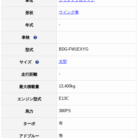
車名
ウイング車
形状
-
年式
車検
BDG-FW1EXYG
型式
大型
サイズ
-
走行距離
13,400kg
最大積載量
E13C
エンジン型式
380PS
馬力
有
ターボ
無
アドブルー