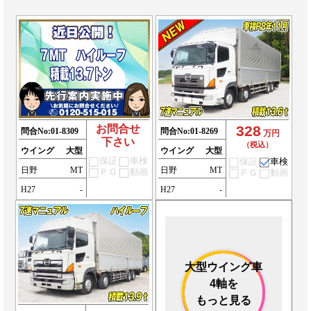
お問合せ
328
問合No:
01-8309
問合No:
01-8269
万円
下さい
（税込）
ウイング
大型
ウイング
大型
保証
車検
保証
車検
日野
MT
日野
MT
ＰＧ
動画
ＰＧ
動画
H27
-
H27
-
大型ウイング車
4軸を
もっと見る