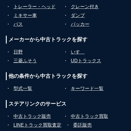
・
トレーラー・ヘッド
・
クレーン付き
・
ミキサー車
・
ダンプ
・
バス
・
パッカー
メーカーから
中古トラックを探す
・
日野
・
いすゞ
・
三菱ふそう
・
UDトラックス
他の条件から
中古トラックを探す
・
型式一覧
・
キーワード一覧
ステアリンクの
サービス
・
中古トラック販売
・
中古トラック買取
・
LINEトラック買取査定
・
委託販売