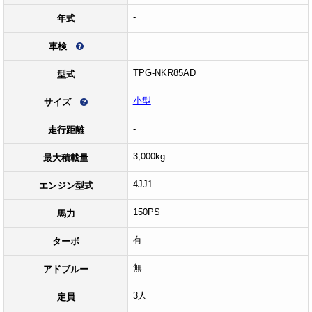
-
年式
車検
TPG-NKR85AD
型式
小型
サイズ
-
走行距離
3,000kg
最大積載量
4JJ1
エンジン型式
150PS
馬力
有
ターボ
無
アドブルー
3人
定員