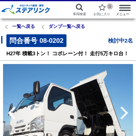
0
車両検索
お気に入り
メニュー
一覧へ戻る
ダンプ一覧へ戻る
問合番号
08-0202
検討中2名
H27年
積載3トン！
コボレーン付！
走行5万キロ台！