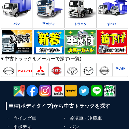
バン
平ボディ
トラクタ
すべて
▼中古トラックをメーカーで探す(一覧)
その他
車種(ボディタイプ)から
中古トラックを探す
・
ウイング車
・
冷凍車・冷蔵車
・
平ボディ
・
バン