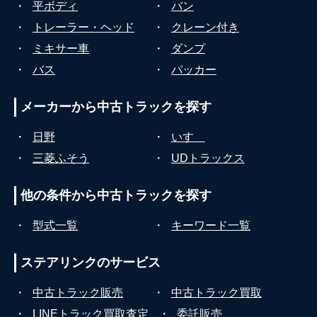
・
平ボディ
・
バン
・
トレーラー・ヘッド
・
クレーン付き
・
ミキサー車
・
ダンプ
・
バス
・
パッカー
メーカーから
中古トラックを探す
・
日野
・
いすゞ
・
三菱ふそう
・
UDトラックス
他の条件から
中古トラックを探す
・
型式一覧
・
キーワード一覧
ステアリンクの
サービス
・
中古トラック販売
・
中古トラック買取
・
LINEトラック買取査定
・
委託販売