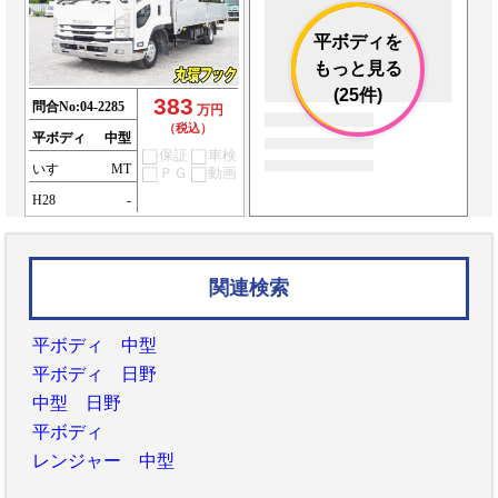
平ボディを
もっと見る
(25件)
383
問合No:
04-2285
万円
（税込）
平ボディ
中型
保証
車検
いすゞ
MT
ＰＧ
動画
H28
-
関連検索
平ボディ 中型
平ボディ 日野
中型 日野
平ボディ
レンジャー 中型