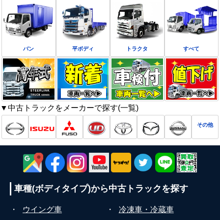
バン
平ボディ
トラクタ
すべて
▼中古トラックをメーカーで探す(一覧)
その他
車種(ボディタイプ)から
中古トラックを探す
・
ウイング車
・
冷凍車・冷蔵車