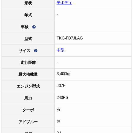
平ボディ
形状
-
年式
車検
TKG-FD7JLAG
型式
中型
サイズ
-
走行距離
3,400kg
最大積載量
J07E
エンジン型式
240PS
馬力
有
ターボ
無
アドブルー