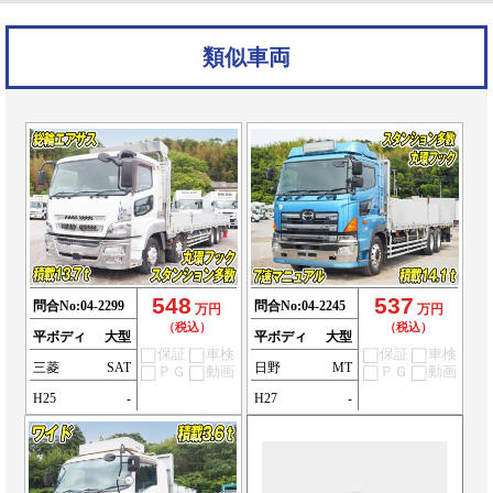
類似車両
548
537
問合No:
04-2299
問合No:
04-2245
万円
万円
（税込）
（税込）
平ボディ
大型
平ボディ
大型
保証
車検
保証
車検
三菱
SAT
日野
MT
ＰＧ
動画
ＰＧ
動画
H25
-
H27
-