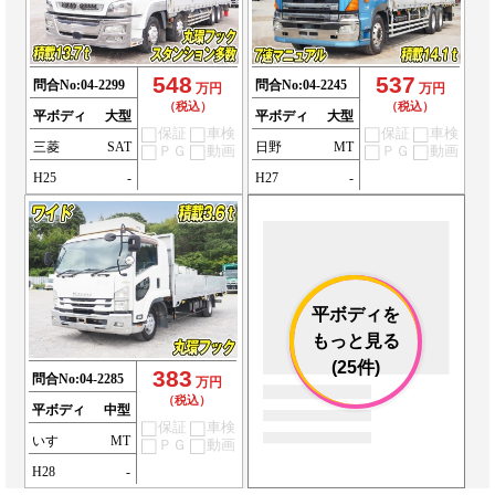
548
537
問合No:
04-2299
問合No:
04-2245
万円
万円
（税込）
（税込）
平ボディ
大型
平ボディ
大型
保証
車検
保証
車検
三菱
SAT
日野
MT
ＰＧ
動画
ＰＧ
動画
H25
-
H27
-
平ボディを
もっと見る
(25件)
383
問合No:
04-2285
万円
（税込）
平ボディ
中型
保証
車検
いすゞ
MT
ＰＧ
動画
H28
-