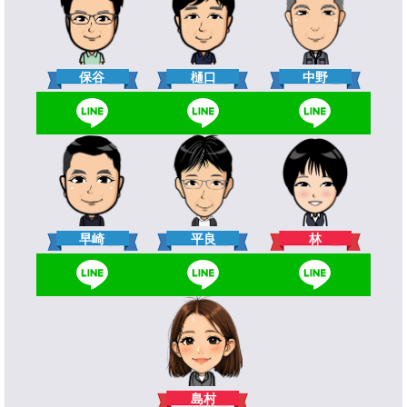
樋口
保谷
中野
林
早崎
平良
島村