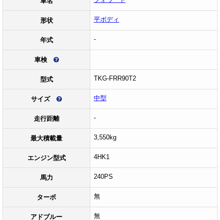
車名
平ボディ
形状
-
年式
車検
TKG-FRR90T2
型式
中型
サイズ
-
走行距離
3,550kg
最大積載量
4HK1
エンジン型式
240PS
馬力
無
ターボ
無
アドブルー