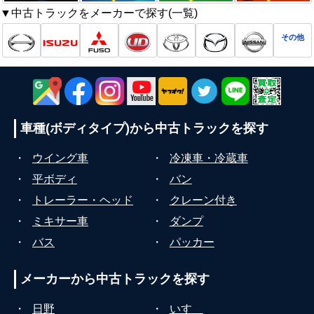
▼中古トラックをメーカーで探す(一覧)
その他
車種(ボディタイプ)から
中古トラックを探す
・
ウイング車
・
冷凍車・冷蔵車
・
平ボディ
・
バン
・
トレーラー・ヘッド
・
クレーン付き
・
ミキサー車
・
ダンプ
・
バス
・
パッカー
メーカーから
中古トラックを探す
・
日野
・
いすゞ