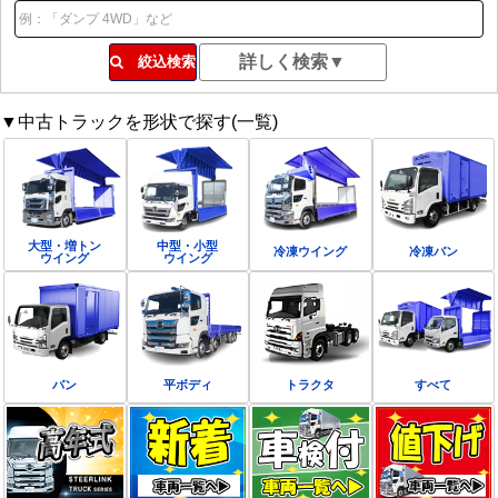
絞込検索
▼中古トラックを形状で探す(一覧)
大型・増トン
中型・小型
冷凍ウイング
冷凍バン
ウイング
ウイング
バン
平ボディ
トラクタ
すべて