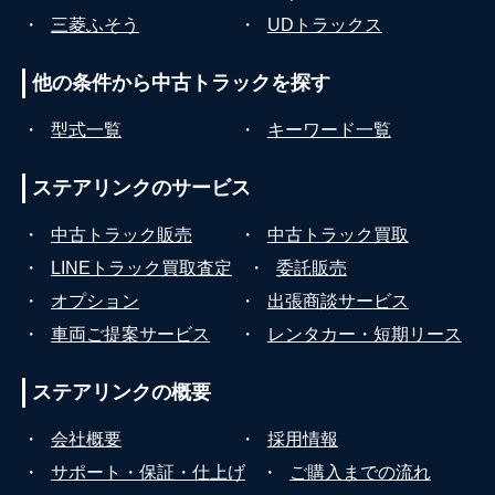
・
三菱ふそう
・
UDトラックス
他の条件から
中古トラックを探す
・
型式一覧
・
キーワード一覧
ステアリンクの
サービス
・
中古トラック販売
・
中古トラック買取
・
LINEトラック買取査定
・
委託販売
・
オプション
・
出張商談サービス
・
車両ご提案サービス
・
レンタカー・短期リース
ステアリンクの
概要
・
会社概要
・
採用情報
・
サポート・保証・仕上げ
・
ご購入までの流れ