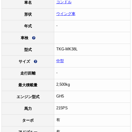
コンドル
車名
ウイング車
形状
-
年式
車検
TKG-MK38L
型式
中型
サイズ
-
走行距離
2,500kg
最大積載量
GH5
エンジン型式
215PS
馬力
有
ターボ
有