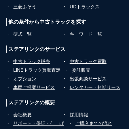
・
三菱ふそう
・
UDトラックス
他の条件から
中古トラックを探す
・
型式一覧
・
キーワード一覧
ステアリンクの
サービス
・
中古トラック販売
・
中古トラック買取
・
LINEトラック買取査定
・
委託販売
・
オプション
・
出張商談サービス
・
車両ご提案サービス
・
レンタカー・短期リース
ステアリンクの
概要
・
会社概要
・
採用情報
・
サポート・保証・仕上げ
・
ご購入までの流れ