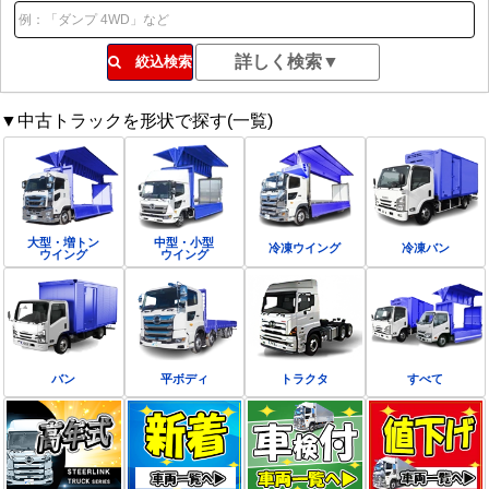
絞込検索
▼中古トラックを形状で探す(一覧)
大型・増トン
中型・小型
冷凍ウイング
冷凍バン
ウイング
ウイング
バン
平ボディ
トラクタ
すべて