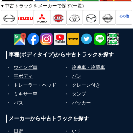
▼中古トラックをメーカーで探す(一覧)
その他
車種(ボディタイプ)から
中古トラックを探す
・
ウイング車
・
冷凍車・冷蔵車
・
平ボディ
・
バン
・
トレーラー・ヘッド
・
クレーン付き
・
ミキサー車
・
ダンプ
・
バス
・
パッカー
メーカーから
中古トラックを探す
・
日野
・
いすゞ