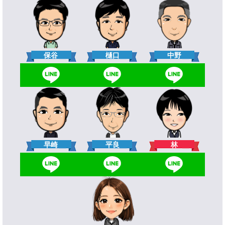
樋口
保谷
中野
林
早崎
平良