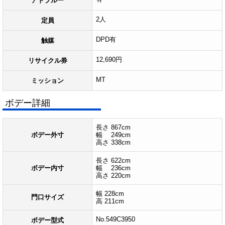
アドブルー
2人
定員
DPD有
触媒
12,690円
リサイクル券
MT
ミッション
ボデー詳細
長さ 867cm
ボデー外寸
幅 249cm
高さ 338cm
長さ 622cm
ボデー内寸
幅 236cm
高さ 220cm
幅 228cm
門口サイズ
高 211cm
No.549C3950
ボデー型式