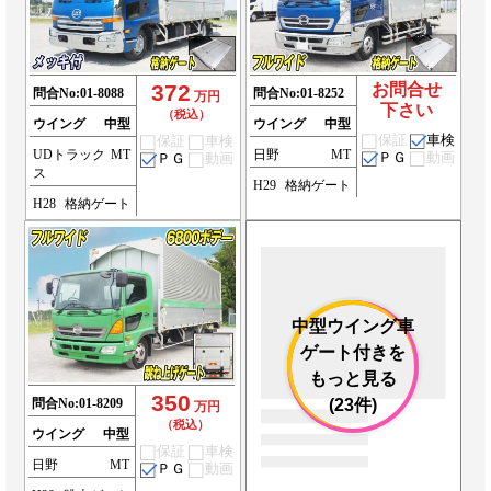
372
お問合せ
問合No:
01-8088
問合No:
01-8252
万円
下さい
（税込）
ウイング
中型
ウイング
中型
保証
車検
保証
車検
UDトラック
MT
日野
MT
ＰＧ
動画
ＰＧ
動画
ス
H29
格納ゲート
H28
格納ゲート
中型ウイング車
ゲート付きを
もっと見る
350
問合No:
01-8209
(23件)
万円
（税込）
ウイング
中型
保証
車検
日野
MT
ＰＧ
動画