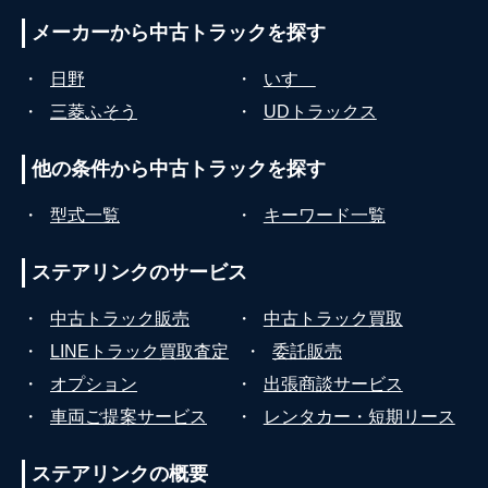
メーカーから
中古トラックを探す
・
日野
・
いすゞ
・
三菱ふそう
・
UDトラックス
他の条件から
中古トラックを探す
・
型式一覧
・
キーワード一覧
ステアリンクの
サービス
・
中古トラック販売
・
中古トラック買取
・
LINEトラック買取査定
・
委託販売
・
オプション
・
出張商談サービス
・
車両ご提案サービス
・
レンタカー・短期リース
ステアリンクの
概要