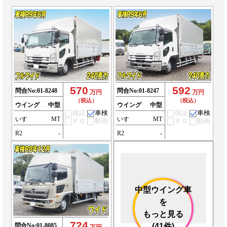
570
592
問合No:
01-8248
問合No:
01-8247
万円
万円
（税込）
（税込）
ウイング
中型
ウイング
中型
保証
車検
保証
車検
いすゞ
MT
いすゞ
MT
ＰＧ
動画
ＰＧ
動画
R2
-
R2
-
中型ウイング車
を
もっと見る
724
問合No:
01-8085
(41件)