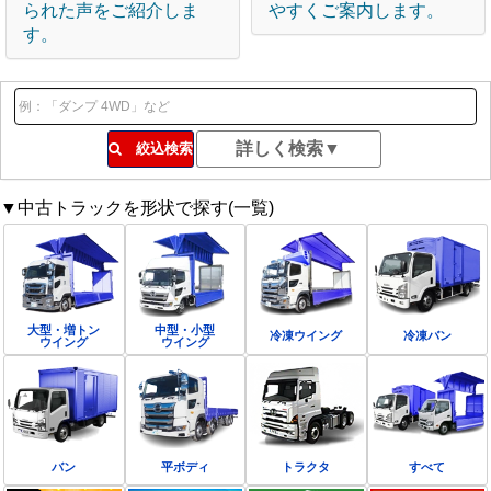
られた声をご紹介しま
やすくご案内します。
す。
絞込検索
▼中古トラックを形状で探す(一覧)
大型・増トン
中型・小型
冷凍ウイング
冷凍バン
ウイング
ウイング
バン
平ボディ
トラクタ
すべて