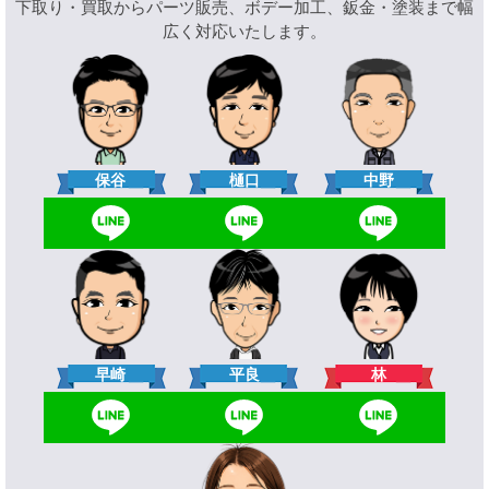
下取り・買取からパーツ販売、ボデー加工、鈑金・塗装まで幅
広く対応いたします。
樋口
保谷
中野
林
早崎
平良