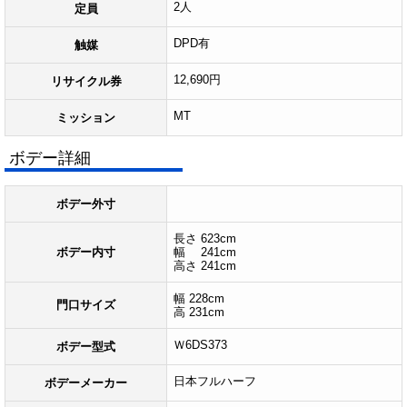
2人
定員
DPD有
触媒
12,690円
リサイクル券
MT
ミッション
ボデー詳細
ボデー外寸
長さ 623cm
ボデー内寸
幅 241cm
高さ 241cm
幅 228cm
門口サイズ
高 231cm
Ｗ6DS373
ボデー型式
日本フルハーフ
ボデーメーカー