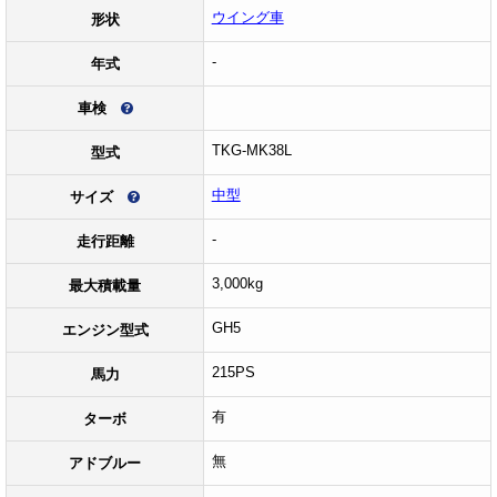
ウイング車
形状
-
年式
車検
TKG-MK38L
型式
中型
サイズ
-
走行距離
3,000kg
最大積載量
GH5
エンジン型式
215PS
馬力
有
ターボ
無
アドブルー