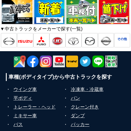
▼中古トラックをメーカーで探す(一覧)
その他
車種(ボディタイプ)から
中古トラックを探す
・
ウイング車
・
冷凍車・冷蔵車
・
平ボディ
・
バン
・
トレーラー・ヘッド
・
クレーン付き
・
ミキサー車
・
ダンプ
・
バス
・
パッカー