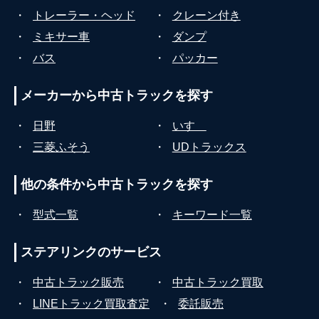
・
トレーラー・ヘッド
・
クレーン付き
・
ミキサー車
・
ダンプ
・
バス
・
パッカー
メーカーから
中古トラックを探す
・
日野
・
いすゞ
・
三菱ふそう
・
UDトラックス
他の条件から
中古トラックを探す
・
型式一覧
・
キーワード一覧
ステアリンクの
サービス
・
中古トラック販売
・
中古トラック買取
・
LINEトラック買取査定
・
委託販売