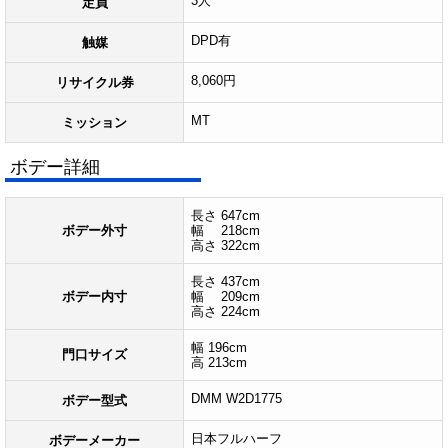
3人
定員
DPD有
触媒
8,060円
リサイクル券
MT
ミッション
ボデー詳細
長さ 647cm
ボデー外寸
幅 218cm
高さ 322cm
長さ 437cm
ボデー内寸
幅 209cm
高さ 224cm
幅 196cm
門口サイズ
高 213cm
DMM W2D1775
ボデー型式
日本フルハーフ
ボデーメーカー