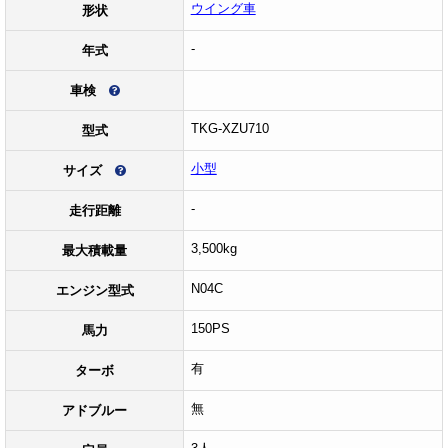
ウイング車
形状
-
年式
車検
TKG-XZU710
型式
小型
サイズ
-
走行距離
3,500kg
最大積載量
N04C
エンジン型式
150PS
馬力
有
ターボ
無
アドブルー