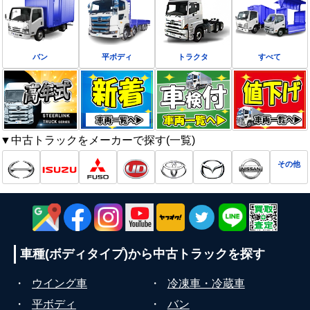
バン
平ボディ
トラクタ
すべて
▼中古トラックをメーカーで探す(一覧)
その他
車種(ボディタイプ)から
中古トラックを探す
・
ウイング車
・
冷凍車・冷蔵車
・
平ボディ
・
バン