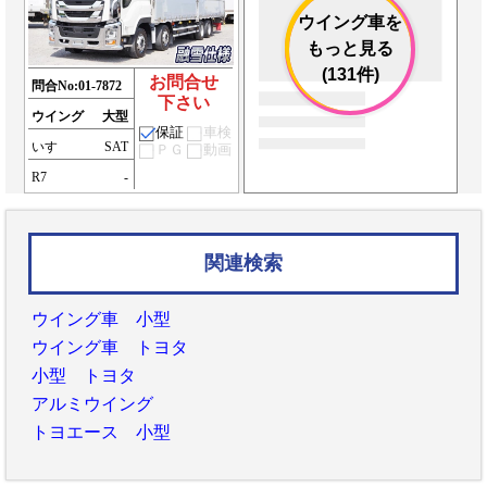
ウイング車を
もっと見る
(131件)
お問合せ
問合No:
01-7872
下さい
ウイング
大型
保証
車検
いすゞ
SAT
ＰＧ
動画
R7
-
関連検索
ウイング車 小型
ウイング車 トヨタ
小型 トヨタ
アルミウイング
トヨエース 小型