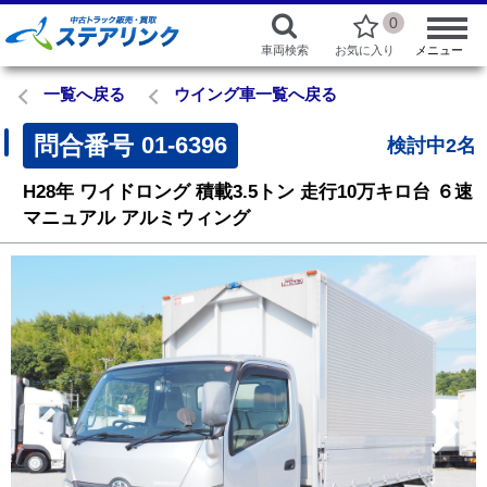
0
車両検索
お気に入り
メニュー
一覧へ戻る
ウイング車一覧へ戻る
問合番号
01-6396
検討中2名
H28年
ワイドロング
積載3.5トン
走行10万キロ台
６速
マニュアル
アルミウィング