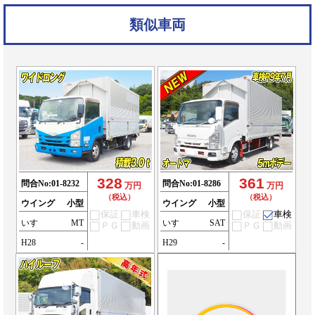
類似車両
328
361
問合No:
01-8232
問合No:
01-8286
万円
万円
（税込）
（税込）
ウイング
小型
ウイング
小型
保証
車検
保証
車検
いすゞ
MT
いすゞ
SAT
ＰＧ
動画
ＰＧ
動画
H28
-
H29
-