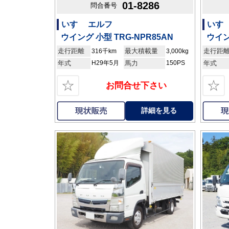
01-8286
問合番号
いすゞ エルフ
いすゞ
ウイング 小型 TRG-NPR85AN
ウイン
走行距離
最大積載量
走行距
316千km
3,000kg
年式
H29年5月
馬力
150PS
年式
☆
☆
お問合せ下さい
詳細を見る