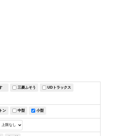
すゞ
三菱ふそう
UDトラックス
トン
中型
小型