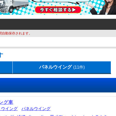
間自動保存されます。
す
パネルウイング
(11件)
ング車
ミウイング
パネルウイング