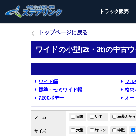
トラック
販売
トップページに戻る
ワイドの小型(2t・3t)の中
ワイド幅
フル
標準～セミワイド幅
格納
7200ボデー
オー
日野
いすゞ
三菱ふそう
メーカー
大型
増トン
中型
サイズ