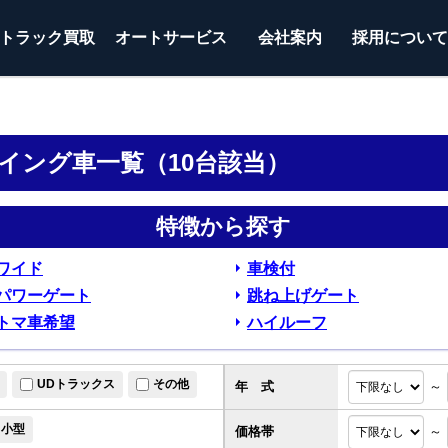
トラック
買取
オートサービス
会社案内
採用につい
古ウイング車一覧（10台該当）
特徴から探す
ワイド
車検付
パワーゲート
跳ね上げゲート
トマ車希望
ハイルーフ
UDトラックス
その他
年 式
～
小型
価格帯
～