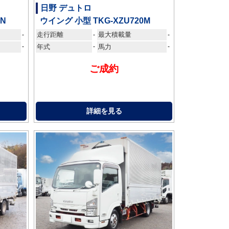
日野 デュトロ
AN
ウイング 小型 TKG-XZU720M
走行距離
最大積載量
-
-
-
-
年式
-
馬力
-
ご成約
詳細を見る