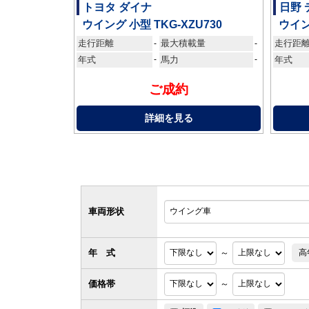
トヨタ ダイナ
日野 
ウイング 小型 TKG-XZU730
ウイン
走行距離
最大積載量
走行距
-
-
年式
-
馬力
-
年式
ご成約
詳細を見る
車両形状
年 式
～
高
価格帯
～