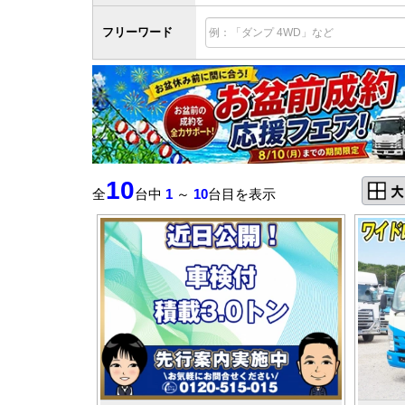
フリーワード
10
全
台中
1
～
10
台目を表示