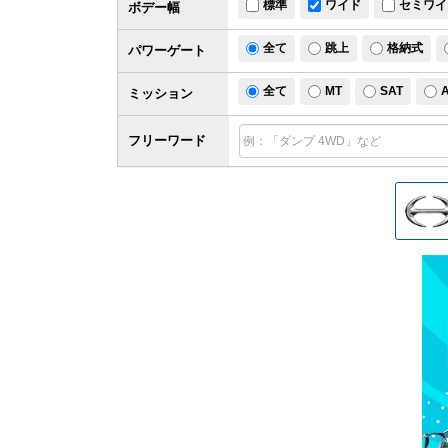
標準
ワイド
セミワイ
ボデー幅
全て
跳上
格納式
パワー
ゲート
全て
MT
SAT
ミッション
フリーワード