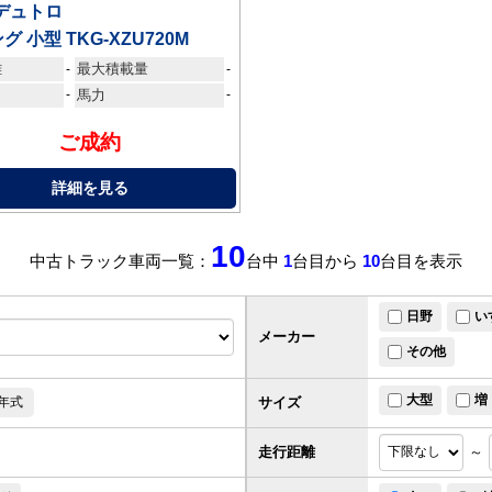
デュトロ
グ 小型 TKG-XZU720M
離
最大積載量
-
-
-
馬力
-
ご成約
詳細を見る
10
中古トラック車両一覧：
台中
1
台目から
10
台目を表示
日野
い
メーカー
その他
大型
増
サイズ
年式
走行距離
～