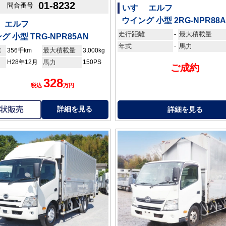
01-8232
問合番号
いすゞ エルフ
ウイング 小型 2RG-NPR88
 エルフ
走行距離
最大積載量
-
グ 小型 TRG-NPR85AN
年式
-
馬力
離
最大積載量
356千km
3,000kg
H28年12月
馬力
150PS
ご成約
328
税込
万円
詳細を見る
詳細を見る