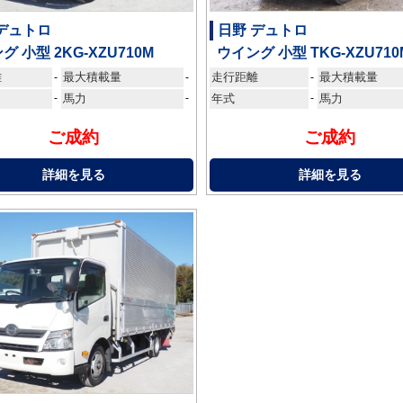
デュトロ
日野 デュトロ
グ 小型 2KG-XZU710M
ウイング 小型 TKG-XZU710
離
最大積載量
走行距離
最大積載量
-
-
-
-
馬力
-
年式
-
馬力
ご成約
ご成約
詳細を見る
詳細を見る