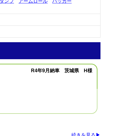
ダンプ
アームロール
パッカー
R4年9月納車 茨城県 H様
続きを見る▶