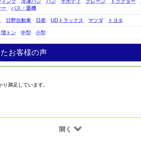
ウィング
冷凍バン
バン
平ボディ
クレーン
トラクター
サー
バス・重機
ゞ
日野自動車
日産
UDトラックス
マツダ
トヨタ
増トン
中型
小型
したお客様の声
かり満足しています。
開く