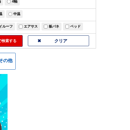
軸
4軸
温
中温
イルーフ
エアサス
板バネ
ベッド
検索する
その他