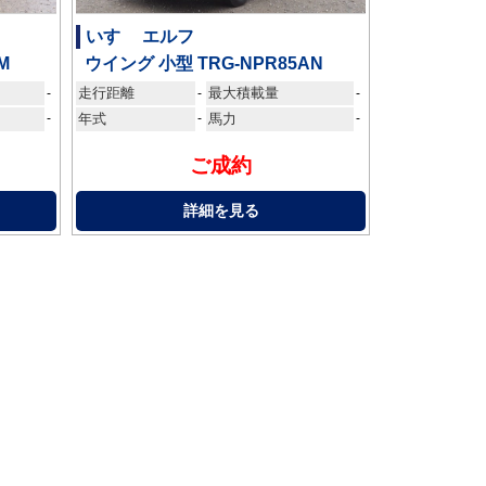
いすゞ エルフ
M
ウイング 小型 TRG-NPR85AN
走行距離
最大積載量
-
-
-
-
年式
-
馬力
-
ご成約
詳細を見る