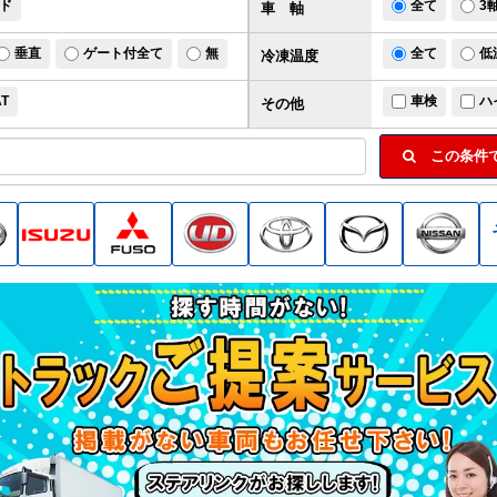
ド
全て
3
車 軸
垂直
ゲート付全て
無
全て
低
冷凍温度
AT
車検
ハ
その他
この条件で