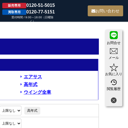
0120-51-5015
販売専用
て
お問い合わせ
0120-77-5151
買取専用
受付時間 / 9:00～18:00（日曜除
く）
お問合せ
メール
お気に入り
エアサス
高年式
閲覧履歴
ウイング全車
高年式