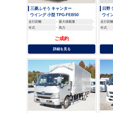
三菱ふそう キャンター
日野 
ウイング 小型 TPG-FEB50
ウイン
走行距離
最大積載量
走行距
-
-
年式
-
馬力
-
年式
ご成約
詳細を見る