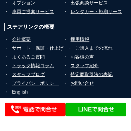
・
オプション
・
出張商談サービス
・
車両ご提案サービス
・
レンタカー・短期リース
ステアリンクの
概要
・
会社概要
・
採用情報
・
サポート・保証・仕上げ
・
ご購入までの流れ
・
よくあるご質問
・
お客様の声
・
トラック情報コラム
・
スタッフ紹介
・
スタッフブログ
・
特定商取引法の表記
・
プライバシーポリシー
・
お問い合せ
・
English
© 2026 STEERLINK Co.,Ltd