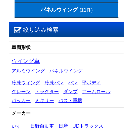
パネルウイング
(11件)
絞り込み検索
車両形状
ウイング車
アルミウイング
パネルウイング
冷凍ウィング
冷凍バン
バン
平ボディ
クレーン
トラクター
ダンプ
アームロール
パッカー
ミキサー
バス・重機
メーカー
いすゞ
日野自動車
日産
UDトラックス