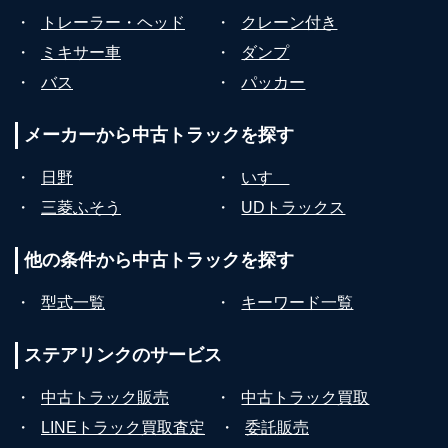
・
トレーラー・ヘッド
・
クレーン付き
・
ミキサー車
・
ダンプ
・
バス
・
パッカー
メーカーから
中古トラックを探す
・
日野
・
いすゞ
・
三菱ふそう
・
UDトラックス
他の条件から
中古トラックを探す
・
型式一覧
・
キーワード一覧
ステアリンクの
サービス
・
中古トラック販売
・
中古トラック買取
・
LINEトラック買取査定
・
委託販売