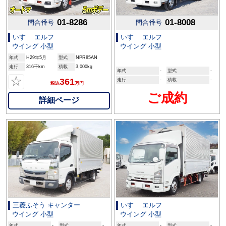
01-8286
01-8008
問合番号
問合番号
いすゞ エルフ
いすゞ エルフ
ウイング 小型
ウイング 小型
年式
H29年5月
型式
NPR85AN
走行
316千km
積載
3,000kg
年式
-
型式
-
☆
361
走行
-
積載
-
税込
万円
ご成約
詳細ページ
三菱ふそう キャンター
いすゞ エルフ
ウイング 小型
ウイング 小型
年式
-
型式
-
年式
-
型式
-