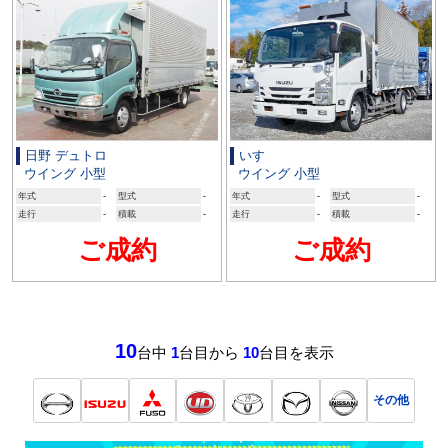
日野 デュトロ
いすゞ
ウイング 小型
ウイング 小型
年式
-
型式
-
年式
-
型式
-
走行
-
積載
-
走行
-
積載
-
ご成約
ご成約
10
台中
1
台目から
10
台目を表示
その他