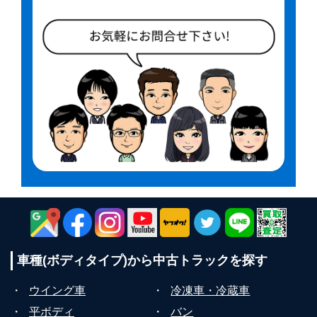
車種(ボディタイプ)から
中古トラックを探す
・
ウイング車
・
冷凍車・冷蔵車
・
平ボディ
・
バン