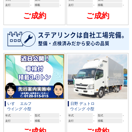
走行
-
積載
-
走行
-
積載
-
ご成約
ご成約
いすゞ エルフ
日野 デュトロ
ウイング 小型
ウイング 小型
年式
-
型式
-
年式
-
型式
-
走行
-
積載
-
走行
-
積載
-
ご成約
ご成約