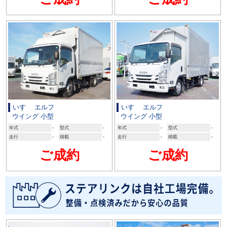
いすゞ エルフ
いすゞ エルフ
ウイング 小型
ウイング 小型
年式
-
型式
-
年式
-
型式
-
走行
-
積載
-
走行
-
積載
-
ご成約
ご成約