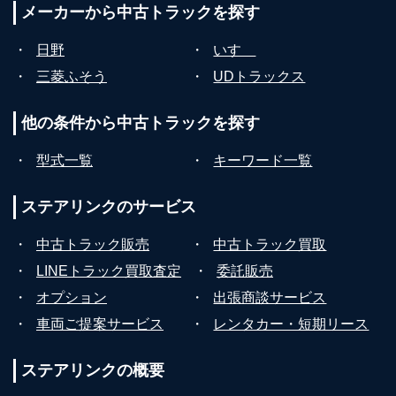
メーカーから
中古トラックを探す
・
日野
・
いすゞ
・
三菱ふそう
・
UDトラックス
他の条件から
中古トラックを探す
・
型式一覧
・
キーワード一覧
ステアリンクの
サービス
・
中古トラック販売
・
中古トラック買取
・
LINEトラック買取査定
・
委託販売
・
オプション
・
出張商談サービス
・
車両ご提案サービス
・
レンタカー・短期リース
ステアリンクの
概要