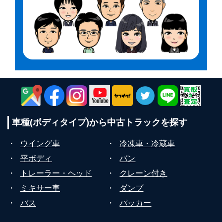
車種(ボディタイプ)から
中古トラックを探す
・
ウイング車
・
冷凍車・冷蔵車
・
平ボディ
・
バン
・
トレーラー・ヘッド
・
クレーン付き
・
ミキサー車
・
ダンプ
・
バス
・
パッカー