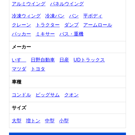
アルミウイング
パネルウイング
冷凍ウィング
冷凍バン
バン
平ボディ
クレーン
トラクター
ダンプ
アームロール
パッカー
ミキサー
バス・重機
メーカー
いすゞ
日野自動車
日産
UDトラックス
マツダ
トヨタ
車種
コンドル
ビッグサム
クオン
サイズ
大型
増トン
中型
小型