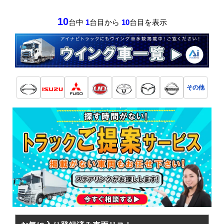
10
台中
1
台目から
10
台目を表示
その他