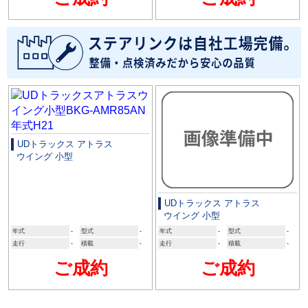
UDトラックス アトラス
ウイング 小型
UDトラックス アトラス
ウイング 小型
年式
-
型式
-
年式
-
型式
-
走行
-
積載
-
走行
-
積載
-
ご成約
ご成約