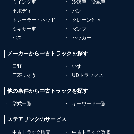
・
ウイング車
・
冷凍車・冷蔵車
・
平ボディ
・
バン
・
トレーラー・ヘッド
・
クレーン付き
・
ミキサー車
・
ダンプ
・
バス
・
パッカー
メーカーから
中古トラックを探す
・
日野
・
いすゞ
・
三菱ふそう
・
UDトラックス
他の条件から
中古トラックを探す
・
型式一覧
・
キーワード一覧
ステアリンクの
サービス
・
中古トラック販売
・
中古トラック買取