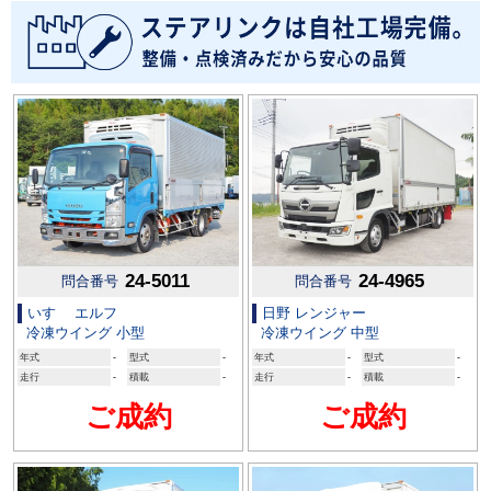
24-5011
24-4965
問合番号
問合番号
いすゞ エルフ
日野 レンジャー
冷凍ウイング 小型
冷凍ウイング 中型
年式
-
型式
-
年式
-
型式
-
走行
-
積載
-
走行
-
積載
-
ご成約
ご成約