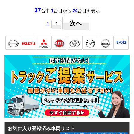
37
台中
1
台目から
24
台目を表示
次へ
1
2
その他
お気に入り登録済み車両リスト