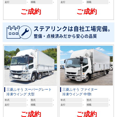
走行
-
積載
-
走行
-
積載
-
ご成約
ご成約
三菱ふそう スーパーグレート
三菱ふそう ファイター
冷凍ウイング 大型
冷凍ウイング 中増t
年式
-
型式
-
年式
-
型式
-
走行
-
積載
-
走行
-
積載
-
ご成約
ご成約