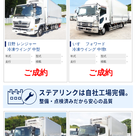
日野 レンジャー
いすゞ フォワード
冷凍ウイング 中型
冷凍ウイング 中増t
年式
-
型式
-
年式
-
型式
-
走行
-
積載
-
走行
-
積載
-
ご成約
ご成約