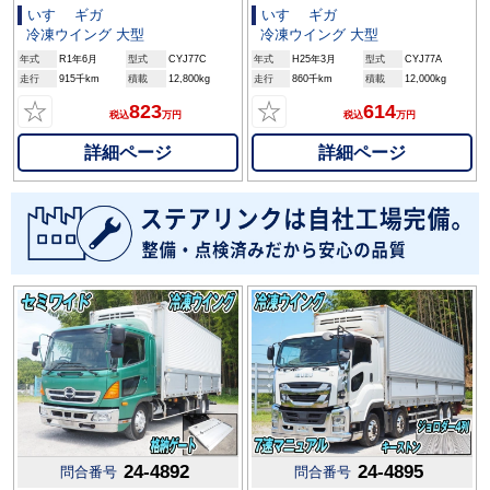
いすゞ ギガ
いすゞ ギガ
冷凍ウイング 大型
冷凍ウイング 大型
年式
R1年6月
型式
CYJ77C
年式
H25年3月
型式
CYJ77A
走行
915千km
積載
12,800kg
走行
860千km
積載
12,000kg
☆
☆
823
614
税込
万円
税込
万円
詳細ページ
詳細ページ
24-4892
24-4895
問合番号
問合番号