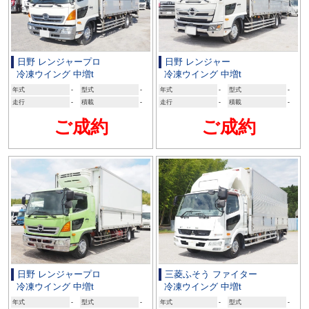
日野 レンジャープロ
日野 レンジャー
冷凍ウイング 中増t
冷凍ウイング 中増t
年式
-
型式
-
年式
-
型式
-
走行
-
積載
-
走行
-
積載
-
ご成約
ご成約
日野 レンジャープロ
三菱ふそう ファイター
冷凍ウイング 中増t
冷凍ウイング 中増t
年式
-
型式
-
年式
-
型式
-