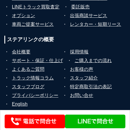
・
LINEトラック買取査定
・
委託販売
・
オプション
・
出張商談サービス
・
車両ご提案サービス
・
レンタカー・短期リース
ステアリンクの
概要
・
会社概要
・
採用情報
・
サポート・保証・仕上げ
・
ご購入までの流れ
・
よくあるご質問
・
お客様の声
・
トラック情報コラム
・
スタッフ紹介
・
スタッフブログ
・
特定商取引法の表記
・
プライバシーポリシー
・
お問い合せ
・
English
© 2026 STEERLINK Co.,Ltd