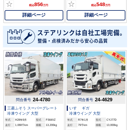
☆
☆
856
548
税込
万円
税込
万円
詳細ページ
詳細ページ
24-4780
24-4629
問合番号
問合番号
三菱ふそう スーパーグレート
いすゞ ギガ
冷凍ウイング 大型
冷凍ウイング 大型
年式
H28年9月
型式
FS64VZ
年式
R7年1月
型式
CYJ77D
走行
1,068千km
積載
13,200kg
走行
79千km
積載
13,000kg