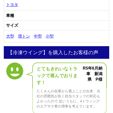
トヨタ
車種
サイズ
大型
増トン
中型
小型
【冷凍ウイング】を購入したお客様の声
R5年6月納
とてもきれいなトラ
車 新潟
ックで喜んでおりま
県 P様
す！
たくさんの在庫から選ぶことが出来、当
社の雰囲気が良く担当スタッフの対応も
よかったので 近いうちに、4ｔウィング
のエアサス車の増車を考えています。