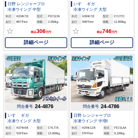
日野 レンジャープロ
いすゞ ギガ
冷凍ウイング 中型
冷凍ウイング 大型
年式
H23年7月
型式
FD7JLYA
年式
H30年7月
型式
CYJ77C
走行
867千km
積載
2,050kg
走行
939千km
積載
12,600kg
☆
☆
306
746
税込
万円
税込
万円
詳細ページ
詳細ページ
24-4876
24-4786
問合番号
問合番号
いすゞ ギガ
日野 レンジャープロ
冷凍ウイング 大型
冷凍ウイング 中増t
年式
H27年9月
型式
CYL77A
年式
H25年12月
型式
FE7JLAA
走行
533千km
積載
13,400kg
走行
570千km
積載
6,100kg