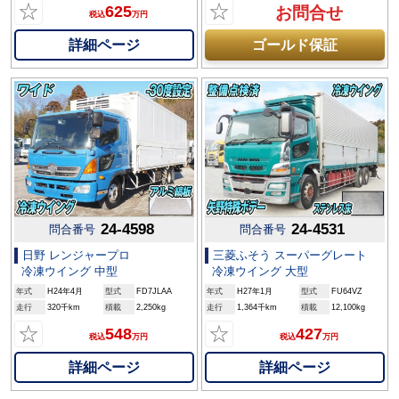
☆
☆
625
お問合せ
税込
万円
詳細ページ
ゴールド保証
24-4598
24-4531
問合番号
問合番号
日野 レンジャープロ
三菱ふそう スーパーグレート
冷凍ウイング 中型
冷凍ウイング 大型
年式
H24年4月
型式
FD7JLAA
年式
H27年1月
型式
FU64VZ
走行
320千km
積載
2,250kg
走行
1,364千km
積載
12,100kg
☆
☆
548
427
税込
万円
税込
万円
詳細ページ
詳細ページ