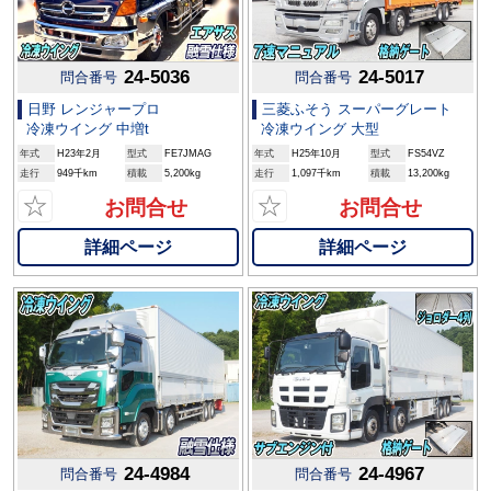
24-5036
24-5017
問合番号
問合番号
日野 レンジャープロ
三菱ふそう スーパーグレート
冷凍ウイング 中増t
冷凍ウイング 大型
年式
H23年2月
型式
FE7JMAG
年式
H25年10月
型式
FS54VZ
走行
949千km
積載
5,200kg
走行
1,097千km
積載
13,200kg
☆
☆
お問合せ
お問合せ
詳細ページ
詳細ページ
24-4984
24-4967
問合番号
問合番号