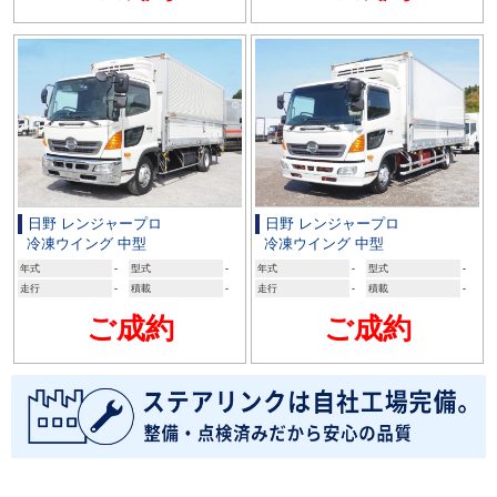
日野 レンジャープロ
日野 レンジャープロ
冷凍ウイング 中型
冷凍ウイング 中型
年式
-
型式
-
年式
-
型式
-
走行
-
積載
-
走行
-
積載
-
ご成約
ご成約