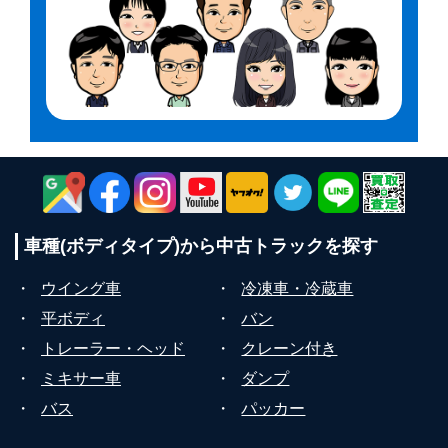
車種(ボディタイプ)から
中古トラックを探す
・
ウイング車
・
冷凍車・冷蔵車
・
平ボディ
・
バン
・
トレーラー・ヘッド
・
クレーン付き
・
ミキサー車
・
ダンプ
・
バス
・
パッカー