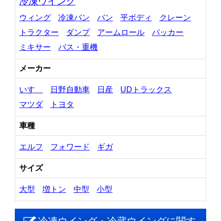
冷凍ウイング
ウィング
冷凍バン
バン
平ボディ
クレーン
トラクター
ダンプ
アームロール
パッカー
ミキサー
バス・重機
メーカー
いすゞ
日野自動車
日産
UDトラックス
マツダ
トヨタ
車種
エルフ
フォワード
ギガ
サイズ
大型
増トン
中型
小型
冷凍ウイング・冷蔵ウイングに関す