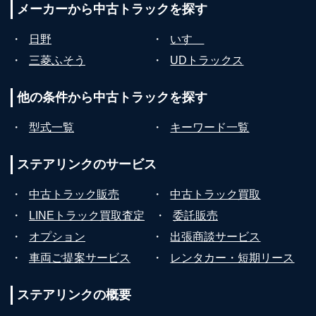
メーカーから
中古トラックを探す
・
日野
・
いすゞ
・
三菱ふそう
・
UDトラックス
他の条件から
中古トラックを探す
・
型式一覧
・
キーワード一覧
ステアリンクの
サービス
・
中古トラック販売
・
中古トラック買取
・
LINEトラック買取査定
・
委託販売
・
オプション
・
出張商談サービス
・
車両ご提案サービス
・
レンタカー・短期リース
ステアリンクの
概要