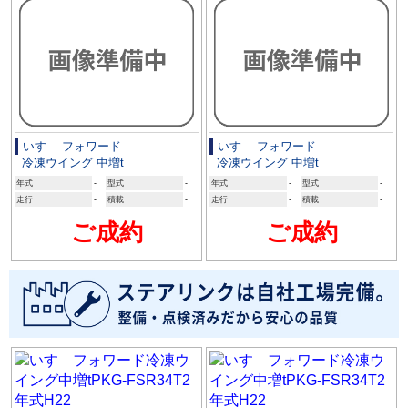
いすゞ フォワード
いすゞ フォワード
冷凍ウイング 中増t
冷凍ウイング 中増t
年式
-
型式
-
年式
-
型式
-
走行
-
積載
-
走行
-
積載
-
ご成約
ご成約