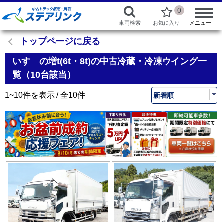
0
車両検索
お気に入り
メニュー
トップページに戻る
いすゞの増t(6t・8t)の中古冷蔵・冷凍ウイング一
覧（10台該当）
1~10件を表示 / 全10件