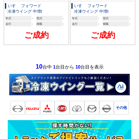
いすゞ フォワード
いすゞ フォワード
冷凍ウイング 中増t
冷凍ウイング 中増t
年式
-
型式
-
年式
-
型式
-
走行
-
積載
-
走行
-
積載
-
ご成約
ご成約
10
台中
1
台目から
10
台目を表示
その他