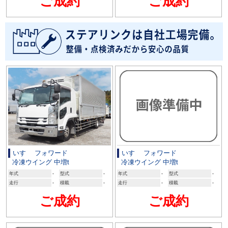
ご成約
ご成約
いすゞ フォワード
いすゞ フォワード
冷凍ウイング 中増t
冷凍ウイング 中増t
年式
-
型式
-
年式
-
型式
-
走行
-
積載
-
走行
-
積載
-
ご成約
ご成約