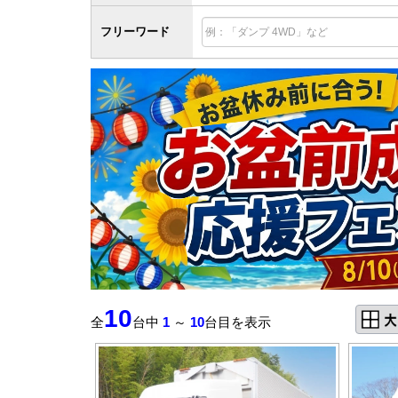
フリーワード
10
全
台中
1
～
10
台目を表示