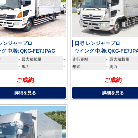
 レンジャープロ
日野 レンジャープロ
グ 中増t QKG-FE7JPAG
ウイング 中増t QKG-FE7JP
離
最大積載量
走行距離
最大積載量
-
-
-
-
馬力
-
年式
-
馬力
ご成約
ご成約
詳細を見る
詳細を見る