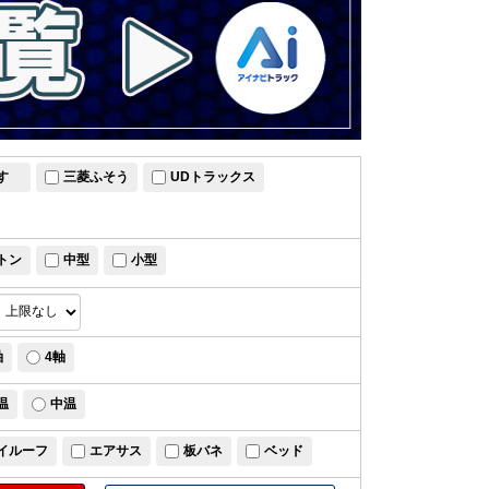
すゞ
三菱ふそう
UDトラックス
トン
中型
小型
軸
4軸
温
中温
イルーフ
エアサス
板バネ
ベッド