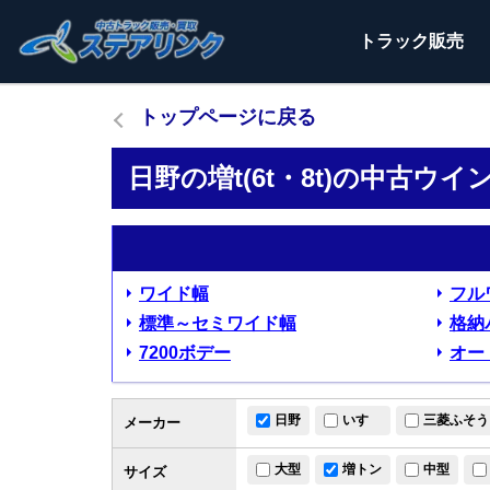
トラック
販売
トップページに戻る
日野の増t(6t・8t)の中古ウ
ワイド幅
フル
標準～セミワイド幅
格納
7200ボデー
オー
日野
いすゞ
三菱ふそう
メーカー
大型
増トン
中型
サイズ