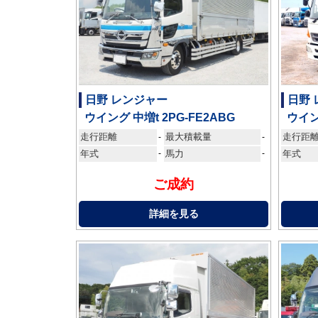
日野 レンジャー
日野
ウイング 中増t 2PG-FE2ABG
ウイン
走行距離
最大積載量
走行距
-
-
年式
-
馬力
-
年式
ご成約
詳細を見る