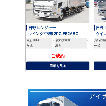
日野 レンジャー
日野
ウイング 中増t 2PG-FE2ABG
ウイン
走行距離
最大積載量
走行距
-
-
年式
-
馬力
-
年式
ご成約
詳細を見る