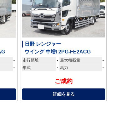
日野 レンジャー
AG
ウイング 中増t 2PG-FE2ACG
走行距離
最大積載量
-
-
-
-
年式
-
馬力
-
ご成約
詳細を見る