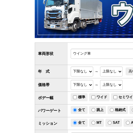
車両形状
年 式
～
高
価格帯
～
標準
ワイド
セミワイ
ボデー幅
全て
跳上
格納式
パワー
ゲート
全て
MT
SAT
ミッション