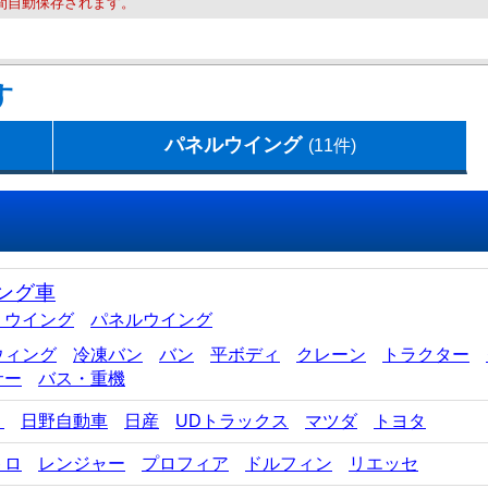
間自動保存されます。
す
パネルウイング
(11件)
ング車
ミウイング
パネルウイング
ウィング
冷凍バン
バン
平ボディ
クレーン
トラクター
サー
バス・重機
ゞ
日野自動車
日産
UDトラックス
マツダ
トヨタ
トロ
レンジャー
プロフィア
ドルフィン
リエッセ