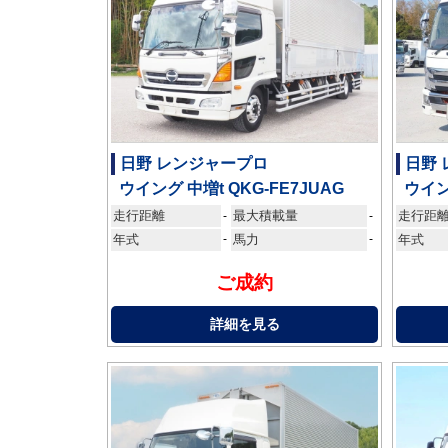
日野 レンジャープロ
日野
ウイング 中増t QKG-FE7JUAG
ウイン
走行距離
最大積載量
走行距
-
-
年式
-
馬力
-
年式
ご成約
詳細を見る