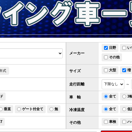
日野
い
メーカー
その他
大型
増
サイズ
年式
走行距離
～
ド
全て
3
車 軸
垂直
ゲート付全て
無
全て
低
冷凍温度
AT
車検
ハ
その他