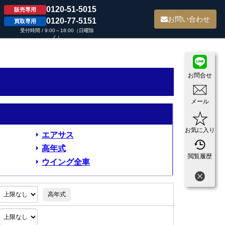
0120-51-5015
販売専用
て
お問い合わせ
0120-77-5151
買取専用
受付時間 / 9:00～18:00（日曜除
く）
お問合せ
メール
お気に入り
エアサス
高年式
閲覧履歴
ウイング全車
高年式