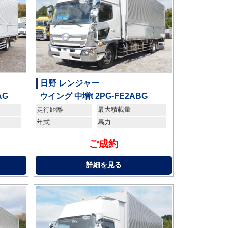
日野 レンジャー
AG
ウイング 中増t 2PG-FE2ABG
走行距離
最大積載量
-
-
-
-
年式
-
馬力
-
ご成約
詳細を見る