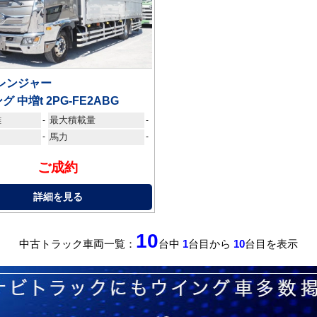
 レンジャー
グ 中増t 2PG-FE2ABG
離
最大積載量
-
-
-
馬力
-
ご成約
詳細を見る
10
中古トラック車両一覧：
台中
1
台目から
10
台目を表示