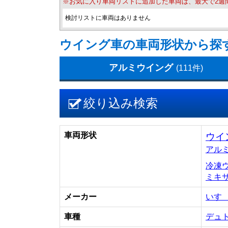
※お気に入り車両リストに追加した車両は、最大で2週
検討リストに車両はありません
ウイング車の車両形状から探
アルミウイング
(111件)
絞り込み検索
車両形状
ウイ
アル
冷凍
ミキ
メーカー
いす
車種
デュ