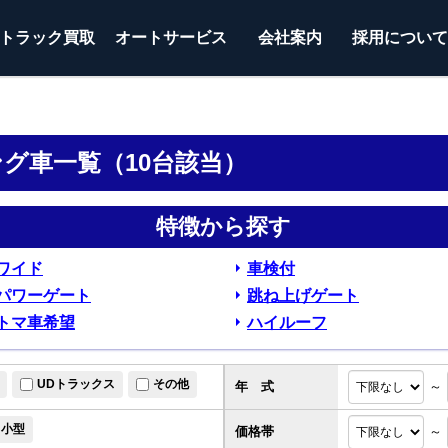
トラック
買取
オートサービス
会社案内
採用につい
イング車一覧（10台該当）
特徴から探す
ワイド
車検付
パワーゲート
跳ね上げゲート
トマ車希望
ハイルーフ
UDトラックス
その他
年 式
～
小型
価格帯
～