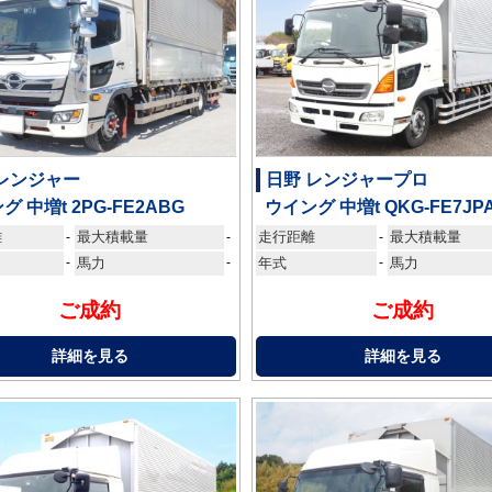
 レンジャー
日野 レンジャープロ
グ 中増t 2PG-FE2ABG
ウイング 中増t QKG-FE7JP
離
最大積載量
走行距離
最大積載量
-
-
-
-
馬力
-
年式
-
馬力
ご成約
ご成約
詳細を見る
詳細を見る