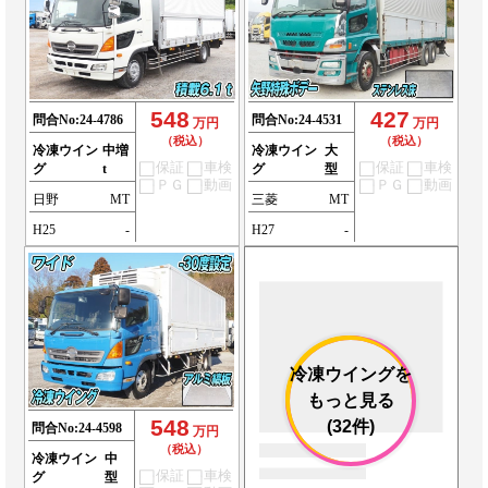
548
427
問合No:
24-4786
問合No:
24-4531
万円
万円
（税込）
（税込）
冷凍ウイン
中増
冷凍ウイン
大
保証
車検
保証
車検
グ
t
グ
型
ＰＧ
動画
ＰＧ
動画
日野
MT
三菱
MT
H25
-
H27
-
冷凍ウイングを
もっと見る
548
(32件)
問合No:
24-4598
万円
（税込）
冷凍ウイン
中
保証
車検
グ
型