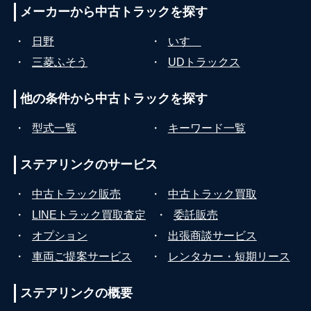
メーカーから
中古トラックを探す
・
日野
・
いすゞ
・
三菱ふそう
・
UDトラックス
他の条件から
中古トラックを探す
・
型式一覧
・
キーワード一覧
ステアリンクの
サービス
・
中古トラック販売
・
中古トラック買取
・
LINEトラック買取査定
・
委託販売
・
オプション
・
出張商談サービス
・
車両ご提案サービス
・
レンタカー・短期リース
ステアリンクの
概要