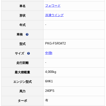
フォワード
車名
冷凍ウイング
形状
-
年式
車検
PKG-FSR34T2
型式
中増t
サイズ
-
走行距離
4,000kg
最大積載量
6HK1
エンジン型式
240PS
馬力
有
ターボ