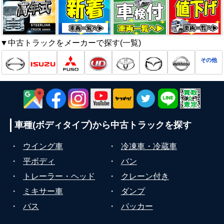
▼中古トラックをメーカーで探す(一覧)
その他
車種(ボディタイプ)から
中古トラックを探す
・
ウイング車
・
冷凍車・冷蔵車
・
平ボディ
・
バン
・
トレーラー・ヘッド
・
クレーン付き
・
ミキサー車
・
ダンプ
・
バス
・
パッカー