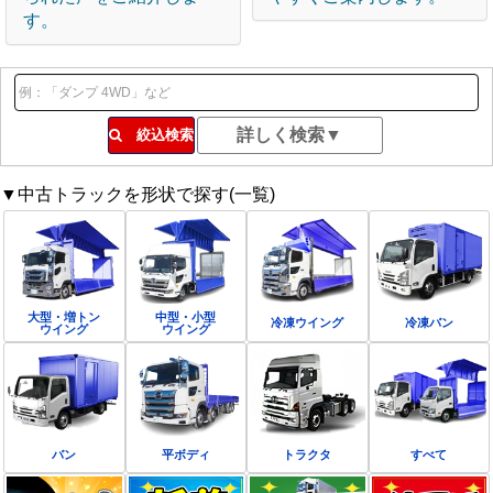
す。
絞込検索
▼中古トラックを形状で探す(一覧)
大型・増トン
中型・小型
冷凍ウイング
冷凍バン
ウイング
ウイング
バン
平ボディ
トラクタ
すべて