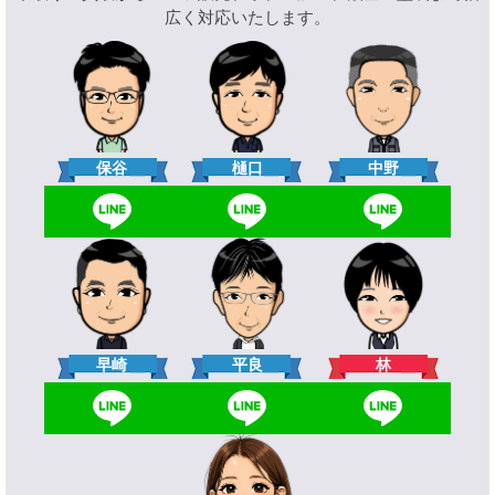
広く対応いたします。
樋口
保谷
中野
林
早崎
平良