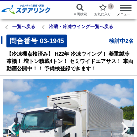
0
車両検索
お気に入り
メニュー
一覧へ戻る
冷蔵・冷凍ウイング一覧へ戻る
問合番号
03-1945
検討中2名
【冷凍機点検済み】
H22年
冷凍ウイング！
菱重製冷
凍機！
増トン積載4トン！
セミワイドエアサス！
車両
動画公開中！！
予備検登録できます！