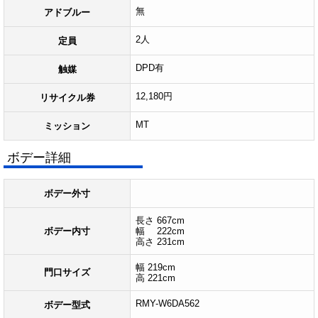
無
アドブルー
2人
定員
DPD有
触媒
12,180円
リサイクル券
MT
ミッション
ボデー詳細
ボデー外寸
長さ 667cm
ボデー内寸
幅 222cm
高さ 231cm
幅 219cm
門口サイズ
高 221cm
RMY-W6DA562
ボデー型式