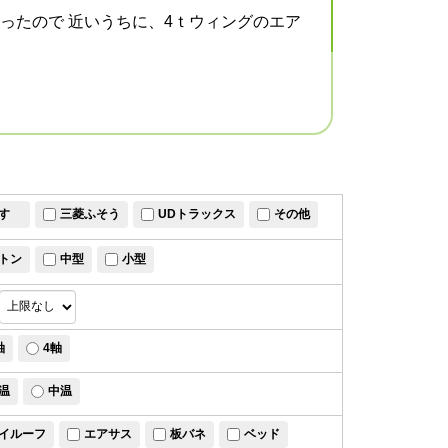
ったので 近いうちに、4ｔウィングのエア
すゞ
三菱ふそう
UDトラックス
その他
トン
中型
小型
軸
4軸
温
中温
イルーフ
エアサス
板バネ
ベッド