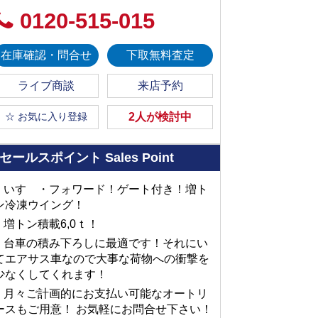
0120-515-015
在庫確認・問合せ
下取無料査定
ライブ商談
来店予約
☆ お気に入り登録
2人が検討中
セールスポイント
Sales Point
■ いすゞ・フォワード！ゲート付き！増ト
ン冷凍ウイング！
■ 増トン積載6,0ｔ！
■ 台車の積み下ろしに最適です！それにい
てエアサス車なので大事な荷物への衝撃を
少なくしてくれます！
■ 月々ご計画的にお支払い可能なオートリ
ースもご用意！ お気軽にお問合せ下さい！