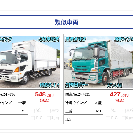
類似車両
548
427
o:
24-4786
問合No:
24-4531
万円
万円
（税込）
（税込）
ウイング
中増t
冷凍ウイング
大型
保証
車検
保証
車
MT
三菱
MT
ＰＧ
動画
ＰＧ
動
-
H27
-