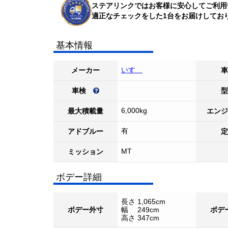
ステアリンクではお客様に安心してご利用
適正なチェックをした1台をお届けしてお
基本情報
いすゞ
メーカー
車
車検
型
6,000kg
最大積載量
エンジ
有
アドブルー
定
MT
ミッション
ボデー詳細
長さ 1,065cm
ボデー外寸
幅 249cm
ボデ
高さ 347cm