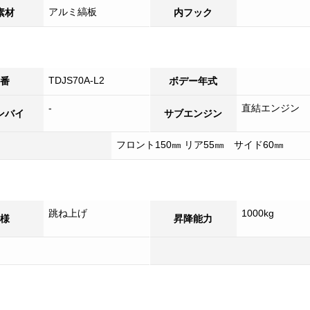
アルミ縞板
素材
内フック
TDJS70A-L2
番
ボデー年式
-
直結エンジン
ンバイ
サブエンジン
フロント150㎜ リア55㎜ サイド60㎜
跳ね上げ
1000kg
様
昇降能力