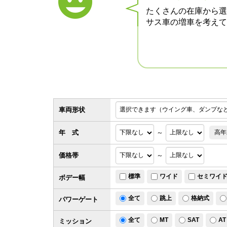
たくさんの在庫から選
サス車の増車を考えて
車両形状
年 式
～
高年
価格帯
～
標準
ワイド
セミワイ
ボデー幅
全て
跳上
格納式
パワー
ゲート
全て
MT
SAT
AT
ミッション