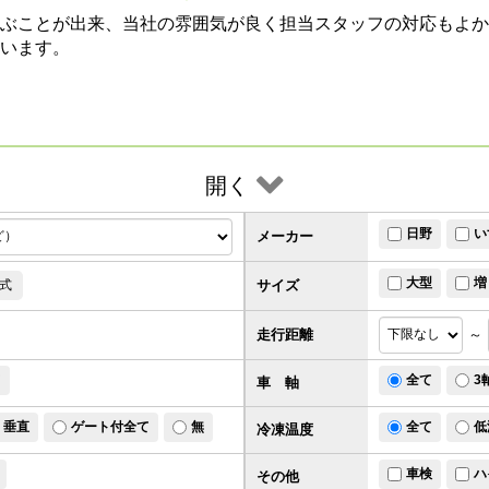
ぶことが出来、当社の雰囲気が良く担当スタッフの対応もよか
います。
開く
日野
い
メーカー
大型
増
サイズ
式
走行距離
～
ド
全て
3
車 軸
垂直
ゲート付全て
無
全て
低
冷凍温度
車検
ハ
その他