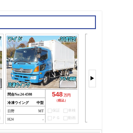
冷凍ウイン
もっと見
▶
(36件)
548
問合No:
24-4598
万円
（税込）
冷凍ウイング
中型
検
保証
車検
日野
MT
画
ＰＧ
動画
H24
-