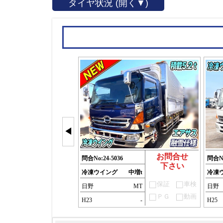
タイヤ状況 (開く▼)
◀
お問合せ
問合No:
24-5036
問合N
下さい
冷凍ウイング
中増t
冷凍
保証
車検
日野
MT
日野
ＰＧ
動画
H23
-
H25