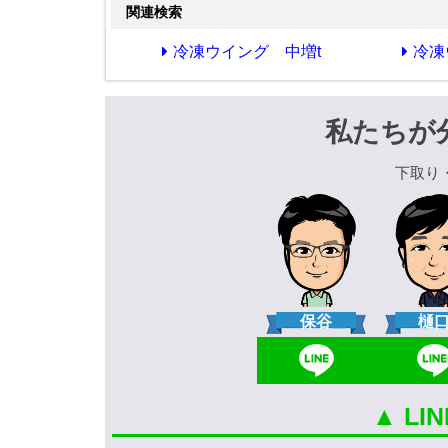
関連検索
冷凍ウイング 中増t
冷凍
私たちが
下取り
保谷
樋
▲ L