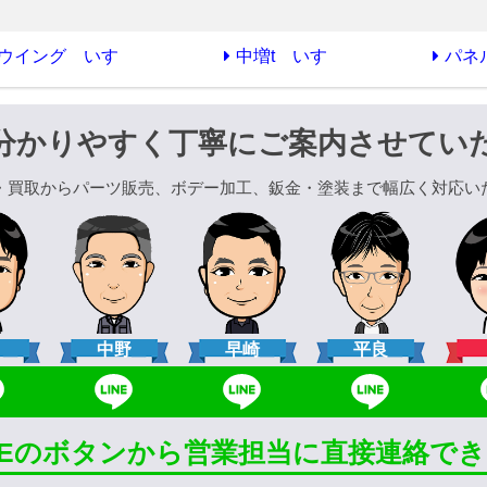
ウイング いすゞ
中増t いすゞ
パネ
分かりやすく丁寧にご案内させてい
・買取からパーツ販売、ボデー加工、鈑金・塗装まで幅広く対応い
口
中野
早崎
平良
INEのボタンから営業担当に直接連絡で