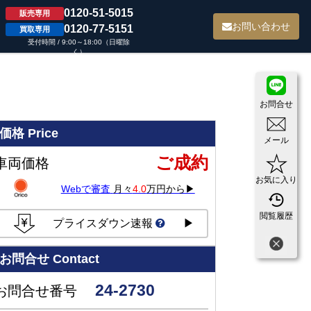
0120-51-5015
販売専用
て
お問い合わせ
0120-77-5151
買取専用
受付時間 / 9:00～18:00（日曜除
く）
お問合せ
価格
Price
メール
ご成約
車両価格
お気に入り
Webで審査
月々
4.0
万円から▶
閲覧履歴
プライスダウン速報
▶
お問合せ
Contact
24-2730
お問合せ番号