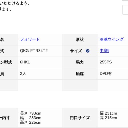
いただけるよう、
ります。
フォワード
冷凍ウイング
名
形状
QKG-FTR34T2
中増t
式
サイズ
6HK1
255PS
ン型式
馬力
2人
DPD有
員
触媒
長さ 793cm
幅 231cm
ー内寸
幅 233cm
門口サイズ
高 215cm
高さ 225cm