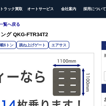
トラック
買取
オートサービス
会社案内
採用につい
一覧へ戻る
グ QKG-FTR34T2
載6トン
跳ね上げゲート
エアサス