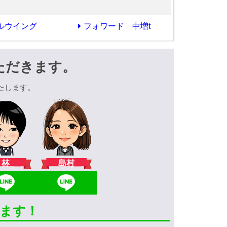
ルウイング
フォワード 中増t
ただきます。
たします。
林
島村
きます！