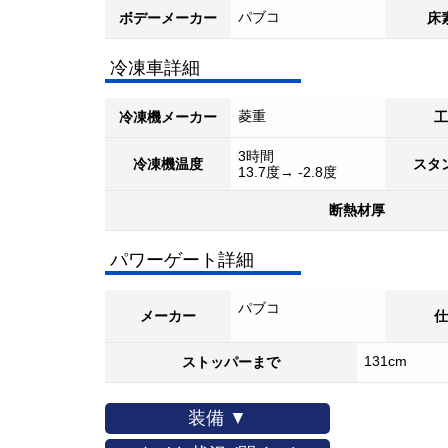
パブコ
ボデーメーカー
床
冷凍車詳細
菱重
冷凍機メーカー
工
3時間
冷凍機温度
スタ
13.7度→ -2.8度
断熱材厚
パワーゲート詳細
パブコ
メーカー
仕
131cm
ストッパーまで
装備 ▼