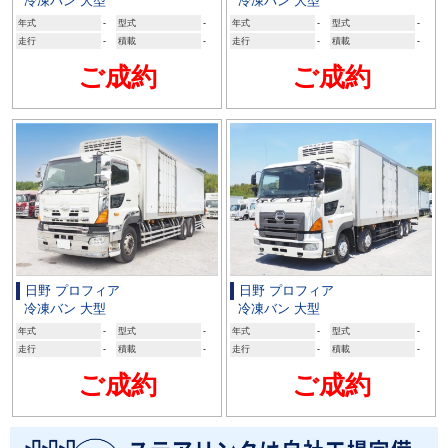
冷凍バン 大型
冷凍バン 大型
年式
-
型式
-
年式
-
型式
-
走行
-
積載
-
走行
-
積載
-
ご成約
ご成約
日野 プロフィア
日野 プロフィア
冷凍バン 大型
冷凍バン 大型
年式
-
型式
-
年式
-
型式
-
走行
-
積載
-
走行
-
積載
-
ご成約
ご成約