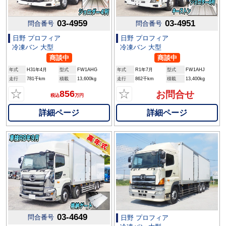
03-4959
03-4951
問合番号
問合番号
日野 プロフィア
日野 プロフィア
冷凍バン 大型
冷凍バン 大型
商談中
商談中
年式
H31年4月
型式
FW1AHG
年式
R1年7月
型式
FW1AHJ
走行
781千km
積載
13,600kg
走行
862千km
積載
13,400kg
☆
☆
856
お問合せ
税込
万円
詳細ページ
詳細ページ
03-4649
問合番号
日野 プロフィア