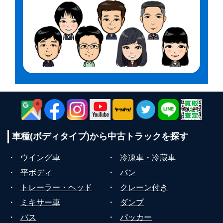
車種(ボディタイプ)から
中古トラックを探す
・
ウイング車
・
冷凍車・冷蔵車
・
平ボディ
・
バン
・
トレーラー・ヘッド
・
クレーン付き
・
ミキサー車
・
ダンプ
・
バス
・
パッカー