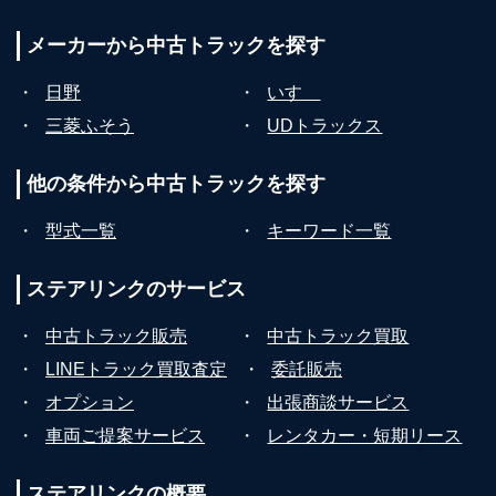
メーカーから
中古トラックを探す
・
日野
・
いすゞ
・
三菱ふそう
・
UDトラックス
他の条件から
中古トラックを探す
・
型式一覧
・
キーワード一覧
ステアリンクの
サービス
・
中古トラック販売
・
中古トラック買取
・
LINEトラック買取査定
・
委託販売
・
オプション
・
出張商談サービス
・
車両ご提案サービス
・
レンタカー・短期リース
ステアリンクの
概要