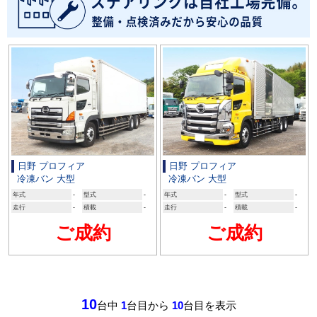
日野 プロフィア
日野 プロフィア
冷凍バン 大型
冷凍バン 大型
年式
-
型式
-
年式
-
型式
-
走行
-
積載
-
走行
-
積載
-
ご成約
ご成約
10
台中
1
台目から
10
台目を表示