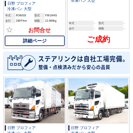
冷凍バン 大型
日野 プロフィア
冷凍バン 大型
年式
R3年8月
型式
FW1AHG
走行
249千km
積載
12,600kg
年式
-
型式
-
☆
お問合せ
走行
-
積載
-
ご成約
詳細ページ
日野 プロフィア
日野 プロフィア