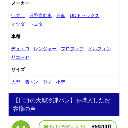
メーカー
いすゞ
日野自動車
日産
UDトラックス
マツダ
トヨタ
車種
デュトロ
レンジャー
プロフィア
ドルフィン
リエッセ
サイズ
大型
増トン
中型
小型
【日野の大型冷凍バン】を購入したお
客様の声
R5年10月
跳ね上げゲートが