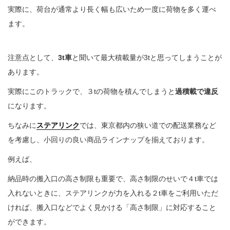
実際に、荷台が通常より長く幅も広いため一度に荷物を多く運べ
ます。
注意点として、
3t車
と聞いて最大積載量が3tと思ってしまうことが
あります。
実際にこのトラックで、３tの荷物を積んでしまうと
過積載で違反
になります。
ちなみに
ステアリンク
では、東京都内の狭い道での配送業務など
を考慮し、小回りの良い商品ラインナップを揃えております。
例えば、
納品時の搬入口の高さ制限も重要で、高さ制限のせいで４t車では
入れないときに、ステアリンクが力を入れる２t車をご利用いただ
ければ、搬入口などでよく見かける「高さ制限」に対応すること
ができます。