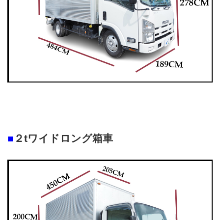
■
２tワイドロング箱車