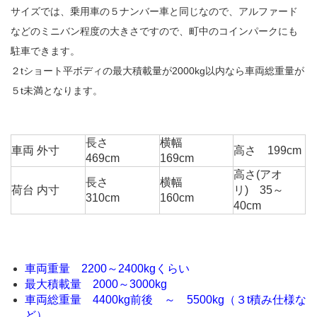
サイズでは、乗用車の５ナンバー車と同じなので、アルファード
などのミニバン程度の大きさですので、町中のコインパークにも
駐車できます。
２tショート平ボディの最大積載量が2000kg以内なら車両総重量が
５t未満となります。
長さ
横幅
車両 外寸
高さ 199cm
469cm
169cm
高さ(アオ
長さ
横幅
荷台 内寸
リ) 35～
310cm
160cm
40cm
車両重量 2200～2400kgくらい
最大積載量 2000～3000kg
車両総重量 4400kg前後 ～ 5500kg（３t積み仕様な
ど）