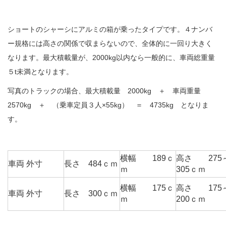
ショートのシャーシにアルミの箱が乗ったタイプです。４ナンバ
ー規格には高さの関係で収まらないので、全体的に一回り大きく
なります。最大積載量が、2000kg以内なら一般的に、車両総重量
５t未満となります。
写真のトラックの場合、最大積載量 2000kg ＋ 車両重量
2570kg ＋ （乗車定員３人×55kg） ＝ 4735kg となりま
す。
横幅 189ｃ
高さ 275
車両 外寸
長さ 484ｃｍ
ｍ
305ｃｍ
横幅 175ｃ
高さ 175
車両 外寸
長さ 300ｃｍ
ｍ
200ｃｍ