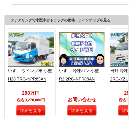
ステアリンクで小型中古トラックの価格・ラインナップを見る
いすゞ ウイング車 小型
いすゞ 冷凍バン 小型
日野 冷凍バン
H28 TRG-NPR85AN
R2 2RG-NPR88AN
2RG-XZU7
298万円
29
お問い合わせ
税込 3,278,000円
税込 3,2
詳細を見る
詳細を見る
詳細