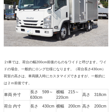
２t車では、荷台の幅200cm前後のものをワイドと呼びます。ワイ
ドの場合、一般的にロング仕様になります。（荷台長さ430cm）
荷室の高さは、車両購入時にカスタマイズできますが、一般的に
は２ｍ前後です。
長さ 599～
横幅 215～
車両 外寸
高さ 318cm
630cm
220cm
荷台 内寸
長さ 430cm
横幅 200cm
高さ 200cm