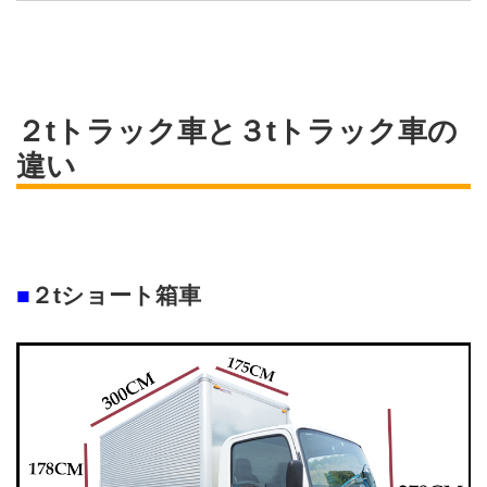
２tトラック車と３tトラック車の
違い
■
２tショート箱車