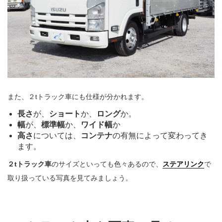
また、２tトラック車にも仕様が分かれます。
長さ
が、
ショート
か、
ロング
か。
幅
が、
標準幅
か、
ワイド幅
か
高さ
については、
コンテナ
の有無によって変わってき
ます。
２tトラック車
のサイズといっても色々あるので、
ステアリンク
で
取り扱っている写真を見てみましょう。