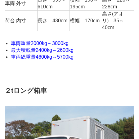
車両 外寸
610cm
195cm
228cm
高さ(アオ
荷台 内寸
長さ 430cm
横幅 170cm
リ) 35～
40cm
車両重量2000kg～3000kg
最大積載量2400kg～2600kg
車両総重量4600kg～5700kg
２tロング箱車