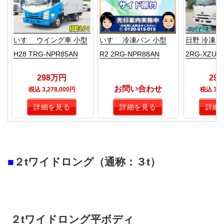
いすゞ ウイング車 小型
いすゞ 冷凍バン 小型
日野 冷凍バン
H28 TRG-NPR85AN
R2 2RG-NPR88AN
2RG-XZU7
298万円
29
お問い合わせ
税込 3,278,000円
税込 3,2
詳細を見る
詳細を見る
詳細
■
２tワイドロング（通称：３t）
２tワイドロング平ボディ