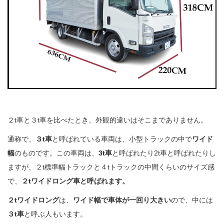
２t車と３t車を比べたとき、外観的違いはそこまでありません。
通称で、
３t車
と呼ばれている車両は、小型トラックの中で
ワイド
幅
のものです。この車両は、
3t車
と呼ばれたり2t車と呼ばれたりし
ますが、２t標準幅トラックと４tトラックの中間くらいのサイズ感
で、
２tワイドロング車と呼ばれます。
２tワイドロング
は、
ワイド幅で車体が一回り大きい
ので、中には
３t車
と呼ぶ人もいます。