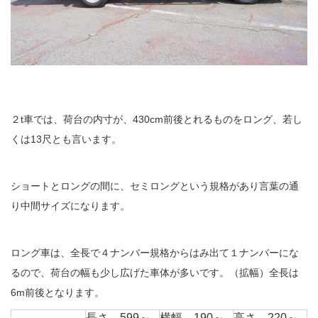
２t車では、荷台の内寸が、430cm前後とれるものをロング、若し
くは13尺とも言います。
ショートとロングの間に、セミロングという規格があり言葉の通
り中間サイズになります。
ロング車は、全長で４ナンバー規格からはみ出て１ナンバーにな
るので、荷台の幅も少し広げた車体が多いです。（拡幅）全長は
6m前後となります。
長さ 599～
横幅 190～
高さ 220～