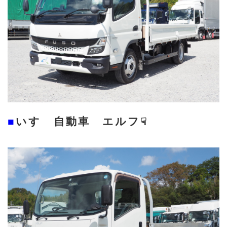
■
いすゞ自動車 エルフ
☟