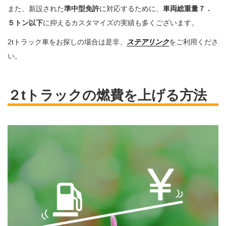
また、新設された
準中型免許
に対応するために、
車両総重量７．
５トン以下
に抑えるカスタマイズの実績も多くございます。
2tトラック車をお探しの場合は是非、
ステアリンク
をご利用くださ
い。
２tトラックの燃費を上げる方法