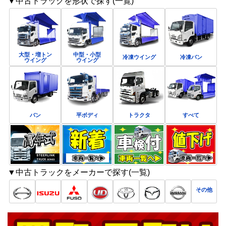
▼中古トラックを形状で探す(一覧)
大型・増トン
中型・小型
冷凍ウイング
冷凍バン
ウイング
ウイング
バン
平ボディ
トラクタ
すべて
▼中古トラックをメーカーで探す(一覧)
その他