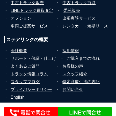
・
中古トラック販売
・
中古トラック買取
・
LINEトラック買取査定
・
委託販売
・
オプション
・
出張商談サービス
・
車両ご提案サービス
・
レンタカー・短期リース
ステアリンクの
概要
・
会社概要
・
採用情報
・
サポート・保証・仕上げ
・
ご購入までの流れ
・
よくあるご質問
・
お客様の声
・
トラック情報コラム
・
スタッフ紹介
・
スタッフブログ
・
特定商取引法の表記
・
プライバシーポリシー
・
お問い合せ
・
English
© 2026 STEERLINK Co.,Ltd