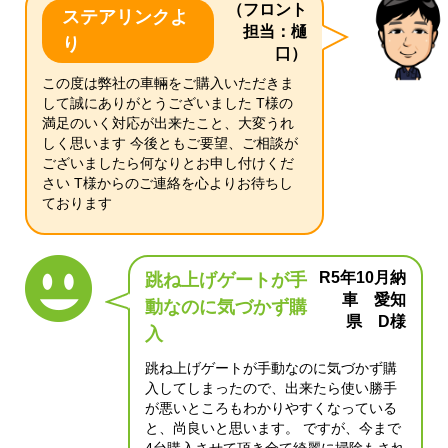
（フロント
ステアリンクよ
担当：樋
り
口）
この度は弊社の車輛をご購入いただきま
して誠にありがとうございました T様の
満足のいく対応が出来たこと、大変うれ
しく思います 今後ともご要望、ご相談が
ございましたら何なりとお申し付けくだ
さい T様からのご連絡を心よりお待ちし
ております
R5年10月納
跳ね上げゲートが手
車 愛知
動なのに気づかず購
県 D様
入
跳ね上げゲートが手動なのに気づかず購
入してしまったので、出来たら使い勝手
が悪いところもわかりやすくなっている
と、尚良いと思います。 ですが、今まで