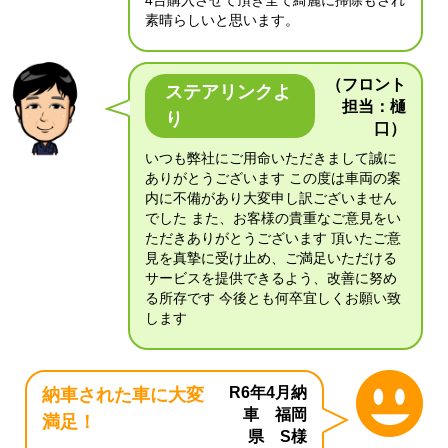
4台購入させて頂き全て綺麗に掃除もされ
素晴らしいと思います。
（フロント
ステアリンクよ
担当：樋
り
口）
いつも弊社にご用命いただきまして誠に
ありがとうございます この度は車両の案
内に不備があり大変申し訳ございません
でした また、お客様の貴重なご意見をい
ただきありがとうございます 頂いたご意
見を真摯に受け止め、ご満足いただける
サービスを提供できるよう、改善に努め
る所存です 今後とも何卒宜しくお願い致
します
R6年4月納
納車された車に大変
車 福岡
満足！
県 S様