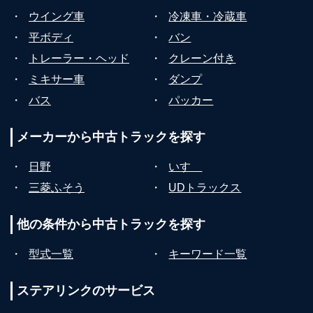
・
ウイング車
・
冷凍車・冷蔵車
・
平ボディ
・
バン
・
トレーラー・ヘッド
・
クレーン付き
・
ミキサー車
・
ダンプ
・
バス
・
パッカー
メーカーから
中古トラックを探す
・
日野
・
いすゞ
・
三菱ふそう
・
UDトラックス
他の条件から
中古トラックを探す
・
型式一覧
・
キーワード一覧
ステアリンクの
サービス