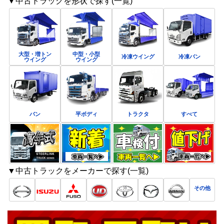
▼中古トラックを形状で探す(一覧)
大型・増トン
中型・小型
冷凍ウイング
冷凍バン
ウイング
ウイング
バン
平ボディ
トラクタ
すべて
▼中古トラックをメーカーで探す(一覧)
その他