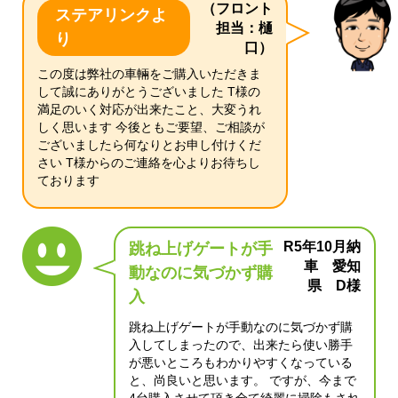
（フロント
ステアリンクよ
担当：樋
り
口）
この度は弊社の車輛をご購入いただきま
して誠にありがとうございました T様の
満足のいく対応が出来たこと、大変うれ
しく思います 今後ともご要望、ご相談が
ございましたら何なりとお申し付けくだ
さい T様からのご連絡を心よりお待ちし
ております
R5年10月納
跳ね上げゲートが手
車 愛知
動なのに気づかず購
県 D様
入
跳ね上げゲートが手動なのに気づかず購
入してしまったので、出来たら使い勝手
が悪いところもわかりやすくなっている
と、尚良いと思います。 ですが、今まで