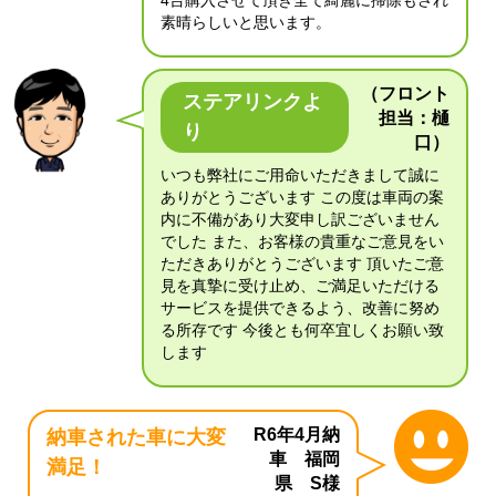
4台購入させて頂き全て綺麗に掃除もされ
素晴らしいと思います。
（フロント
ステアリンクよ
担当：樋
り
口）
いつも弊社にご用命いただきまして誠に
ありがとうございます この度は車両の案
内に不備があり大変申し訳ございません
でした また、お客様の貴重なご意見をい
ただきありがとうございます 頂いたご意
見を真摯に受け止め、ご満足いただける
サービスを提供できるよう、改善に努め
る所存です 今後とも何卒宜しくお願い致
します
R6年4月納
納車された車に大変
車 福岡
満足！
県 S様