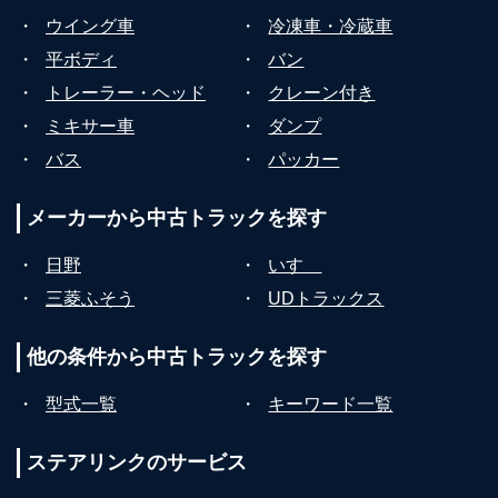
・
ウイング車
・
冷凍車・冷蔵車
・
平ボディ
・
バン
・
トレーラー・ヘッド
・
クレーン付き
・
ミキサー車
・
ダンプ
・
バス
・
パッカー
メーカーから
中古トラックを探す
・
日野
・
いすゞ
・
三菱ふそう
・
UDトラックス
他の条件から
中古トラックを探す
・
型式一覧
・
キーワード一覧
ステアリンクの
サービス