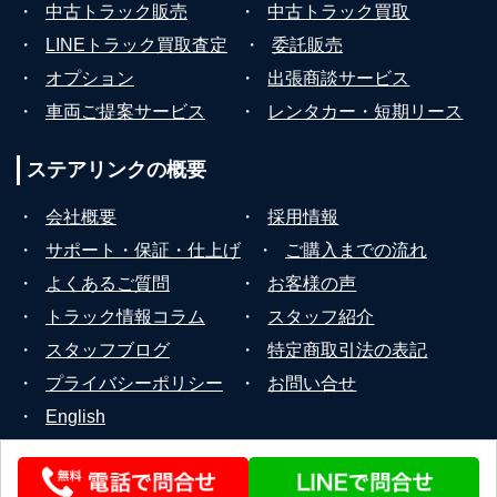
・
中古トラック販売
・
中古トラック買取
・
LINEトラック買取査定
・
委託販売
・
オプション
・
出張商談サービス
・
車両ご提案サービス
・
レンタカー・短期リース
ステアリンクの
概要
・
会社概要
・
採用情報
・
サポート・保証・仕上げ
・
ご購入までの流れ
・
よくあるご質問
・
お客様の声
・
トラック情報コラム
・
スタッフ紹介
・
スタッフブログ
・
特定商取引法の表記
・
プライバシーポリシー
・
お問い合せ
・
English
© 2026 STEERLINK Co.,Ltd