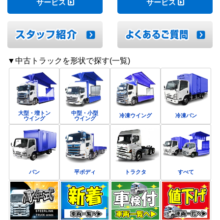
サービス
サービス
▼中古トラックを形状で探す(一覧)
大型・増トン
中型・小型
冷凍ウイング
冷凍バン
ウイング
ウイング
バン
平ボディ
トラクタ
すべて