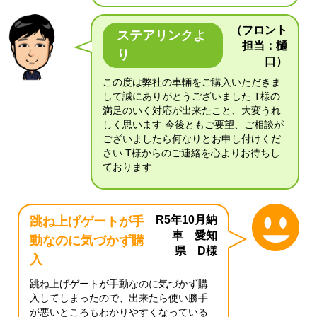
（フロント
ステアリンクよ
担当：樋
り
口）
この度は弊社の車輛をご購入いただきま
して誠にありがとうございました T様の
満足のいく対応が出来たこと、大変うれ
しく思います 今後ともご要望、ご相談が
ございましたら何なりとお申し付けくだ
さい T様からのご連絡を心よりお待ちし
ております
R5年10月納
跳ね上げゲートが手
車 愛知
動なのに気づかず購
県 D様
入
跳ね上げゲートが手動なのに気づかず購
入してしまったので、出来たら使い勝手
が悪いところもわかりやすくなっている