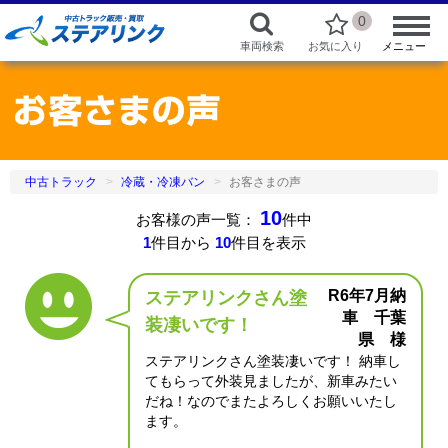
0
車両検索
お気に入り
メニュー
中古トラック
冷蔵・冷凍バン
お客さまの声
10
お客様の声一覧：
件中
1
件目から
10
件目を表示
R6年7月納
ステアリンクさん塗
車 千葉
装凄いです！
県 様
ステアリンクさん塗装凄いです！ 納車し
てもらって外装見ましたが、新車みたい
だね！なのでまたよろしくお願いいたし
ます。