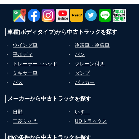
車種(ボディタイプ)から
中古トラックを探す
・
ウイング車
・
冷凍車・冷蔵車
・
平ボディ
・
バン
・
トレーラー・ヘッド
・
クレーン付き
・
ミキサー車
・
ダンプ
・
バス
・
パッカー
メーカーから
中古トラックを探す
・
日野
・
いすゞ
・
三菱ふそう
・
UDトラックス
他の条件から
中古トラックを探す