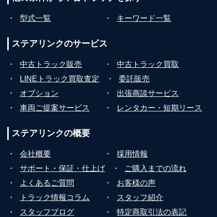
・
型式一覧
・
キーワード一覧
ステアリンクの
サービス
・
中古トラック販売
・
中古トラック買取
・
LINEトラック買取査定
・
委託販売
・
オプション
・
出張商談サービス
・
車両ご提案サービス
・
レンタカー・短期リース
ステアリンクの
概要
・
会社概要
・
採用情報
・
サポート・保証・仕上げ
・
ご購入までの流れ
・
よくあるご質問
・
お客様の声
・
トラック情報コラム
・
スタッフ紹介
・
スタッフブログ
・
特定商取引法の表記