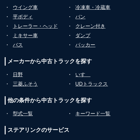
・
ウイング車
・
冷凍車・冷蔵車
・
平ボディ
・
バン
・
トレーラー・ヘッド
・
クレーン付き
・
ミキサー車
・
ダンプ
・
バス
・
パッカー
メーカーから
中古トラックを探す
・
日野
・
いすゞ
・
三菱ふそう
・
UDトラックス
他の条件から
中古トラックを探す
・
型式一覧
・
キーワード一覧
ステアリンクの
サービス