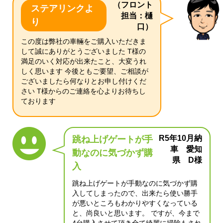
（フロント
ステアリンクよ
担当：樋
り
口）
この度は弊社の車輛をご購入いただきま
して誠にありがとうございました T様の
満足のいく対応が出来たこと、大変うれ
しく思います 今後ともご要望、ご相談が
ございましたら何なりとお申し付けくだ
さい T様からのご連絡を心よりお待ちし
ております
R5年10月納
跳ね上げゲートが手
車 愛知
動なのに気づかず購
県 D様
入
跳ね上げゲートが手動なのに気づかず購
入してしまったので、出来たら使い勝手
が悪いところもわかりやすくなっている
と、尚良いと思います。 ですが、今まで