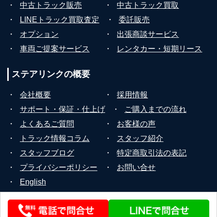
・
中古トラック販売
・
中古トラック買取
・
LINEトラック買取査定
・
委託販売
・
オプション
・
出張商談サービス
・
車両ご提案サービス
・
レンタカー・短期リース
ステアリンクの
概要
・
会社概要
・
採用情報
・
サポート・保証・仕上げ
・
ご購入までの流れ
・
よくあるご質問
・
お客様の声
・
トラック情報コラム
・
スタッフ紹介
・
スタッフブログ
・
特定商取引法の表記
・
プライバシーポリシー
・
お問い合せ
・
English
© 2026 STEERLINK Co.,Ltd