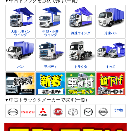
▼中古トラックを形状で探す(一覧)
大型・増トン
中型・小型
冷凍ウイング
冷凍バン
ウイング
ウイング
バン
平ボディ
トラクタ
すべて
▼中古トラックをメーカーで探す(一覧)
その他