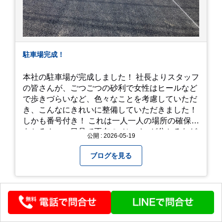
駐車場完成！
本社の駐車場が完成しました！ 社長よりスタッフ
の皆さんが、ごつごつの砂利で女性はヒールなど
で歩きづらいなど、色々なことを考慮していただ
き、こんなにきれいに整備していただきました！
しかも番号付き！ これは一人一人の場所の確保は
もちろん、一目見て不在のメンバーが分かるなど
公開 : 2026-05-19
「環境整備」となっております！ 私たちの会社で
は毎月「環境整備点検」を実施し、お客様や共に
ブログを見る
働くスタッフの為、会社を皆で良くしていく取り
組みを実施しております！ 心一新！これからも努
力を重ねてまいります！
アクセス・佐倉善戦
採用について