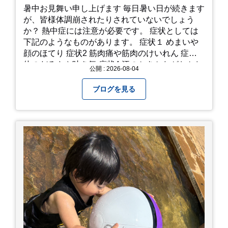
暑中お見舞い申し上げます 毎日暑い日が続きます
が、皆様体調崩されたりされていないでしょう
か？ 熱中症には注意が必要です。 症状としては
下記のようなものがあります。 症状１ めまいや
顔のほてり 症状2 筋肉痛や筋肉のけいれん 症状3
体のだるさや吐き気 症状4 汗のかきかたがおかし
公開 : 2026-08-04
い 症状5 体温が高い、皮ふの異常 症状6 呼びかけ
に反応しない、まっすぐ歩けない 症状7 水分補給
ブログを見る
ができない もし、熱中症かなと思ったら… □すぐ
に医療機関へ相談、または救急車を呼びましょう
□涼しい場所へ移動しましょう □衣服を脱がし、
体を冷やして体温を下げましょう □塩分や水分を
補給しましょう 一番大切な命を守って、夏を乗り
切りましょう！