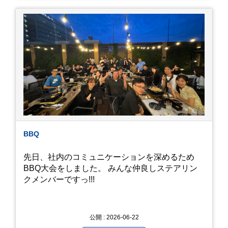
りします。ヤゴはメダカを食べてしまうのでほん
とは別にしたいのですが、トンボに かえるところ
が見たくて飼ってみました。 が、途中までかえり
そうでしたが、だめなようでした。 秋にはたくさ
んのトンボが飛んでいますが、自然の中で成虫に
かえるというのは厳しいんだなと 実感しました。
私たち、生かされている以上、一所懸命何かをし
ないともったいないなと メダカのお池のトンボか
ら教えていただきました。
BBQ
先日、社内のコミュニケーションを深めるため
BBQ大会をしました。 みんな仲良しステアリン
クメンバーですっ!!!
公開 : 2026-06-22