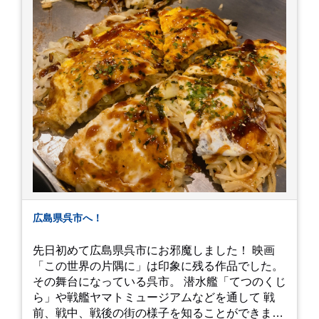
広島県呉市へ！
先日初めて広島県呉市にお邪魔しました！ 映画
「この世界の片隅に」は印象に残る作品でした。
その舞台になっている呉市。 潜水艦「てつのくじ
ら」や戦艦ヤマトミュージアムなどを通して 戦
前、戦中、戦後の街の様子を知ることができまし