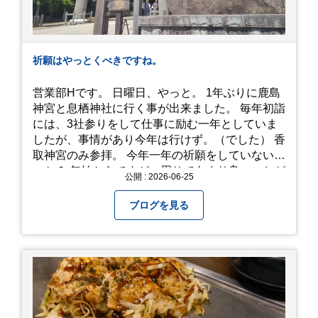
祈願はやっとくべきですね。
営業部Hです。 日曜日、やっと。 1年ぶりに鹿島
神宮と息栖神社に行く事が出来ました。 毎年初詣
には、3社参りをして仕事に励む一年としていま
したが、事情があり今年は行けず。（でした） 香
取神宮のみ参拝。 今年一年の祈願をしていないせ
いか？ 年始からですが、周りであまり良いことが
公開 : 2026-06-25
耳に入らずで。気掛かりな事がいくつか...。 年始
から、あっという間に半年が過ぎやっとこさ。 3
ブログを見る
日後のこと。不思議ですね。 気にかかる事1つ
目。友人の長期入院から退院の知らせあり！ 気に
かかる事2つ目。疎遠だった知人の訪問あり！ 気
にかかるetcが徐々に....。 気の持ちようと、タイ
ミングかもしれませんが。お宮参りはお薦めで
す。