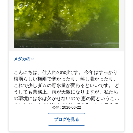
メダカの～
こんにちは、仕入れのnojiです。 今年はすっかり
梅雨らしい梅雨で寒かったり、蒸し暑かったり、
これで少しダムの貯水量が変わるといいです。 ど
うしても業務上、雨が天敵になりますが、私たち
の環境には水は欠かせないので 恵の雨というこば
のとおり、雨の日は雨の日にできることを考えて
公開 : 2026-06-22
きたいものです。 さて、すっかり題名とは違う話
になってしまいましたが、お家には代々10年以上
ブログを見る
続く ヒメダカがいますが、そのメダカの池にはト
ンボが卵を産んで、ヤゴがいたり、変な虫が いた