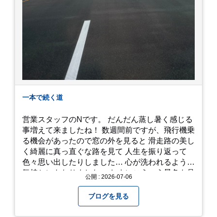
一本で続く道
営業スタッフのNです。 だんだん蒸し暑く感じる
事増えて来ましたね！ 数週間前ですが、飛行機乗
る機会があったので窓の外を見ると 滑走路の美し
く綺麗に真っ直ぐな路を見て 人生を振り返って
色々思い出したりしました… 心が洗われるような
気持ちにもなりました。 たまにこういう景色も見
公開 : 2026-07-06
るのも、いいものですね！(^^ゞ これから暑さ本
番になりますが皆様方くれぐれもご自愛ください
ブログを見る