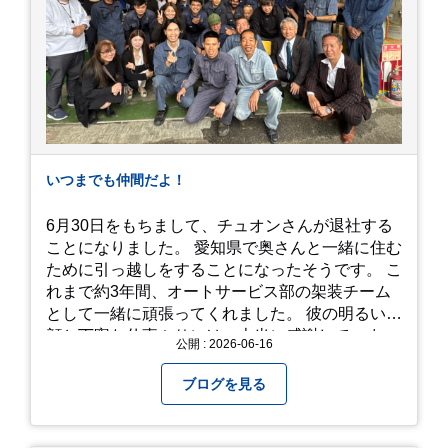
こを切り取っても絵になる場所ばかり。 高い場所
からの眺望: 敷地が高い位置にあるため、あじさ
い越しに広がる茂原の景色を一望できます。 小道
での撮影: アジサイの小道を歩いている後ろ姿
は、とても幻想的で素敵な写真になりますよ。 梅
雨の季節特有の「しっとりと濡れたアジサイ」も
素敵ですし、晴れた日の「キラキラした光を浴び
たアジサイ」も最高です。ぜひカメラを持って出
いつまでも仲間だよ！
かけてみてください！ 訪問の際のポイント 動き
やすい靴で: 山の斜面を利用した農園ですので、
6月30日をもちまして、チュオンさんが退社する
歩き慣れた靴で行くのが安心です。 雨対策: 雨上
ことになりました。 愛知県で奥さんと一緒に住む
がりは足元が少し滑りやすくなることがありま
ために引っ越しをすることになったそうです。 こ
す。タオルや雨具を用意しておくと安心ですね。
れまで約3年間、オートサービス部の架装チーム
開花時期のチェック: その年の気候によって見頃
として一緒に頑張ってくれました。 彼の明るい笑
が少し前後します。出かける前に必ず公式情報や
顔と丁寧な仕事ぶりには、本当に感謝していま
公開 : 2026-06-16
SNSで見頃を確認しましょう！ おわりに 梅雨の
す。 6/15が最後の出勤となりました。 みんなで
時期を「我慢する期間」から「お出かけを楽しむ
撮影した記念写真を添付します。 チュオンさんの
ブログを見る
期間」に変えてくれる、そんな素敵な場所です。
今後のご活躍と新しいスタートを、みんなで応援
今年の初夏は、茂原のあじさいに会いに行ってみ
しましょう！ チュオンさん、今まで本当にありが
ませんか？ 皆様の素敵な週末の参考になれば嬉し
とうございました！