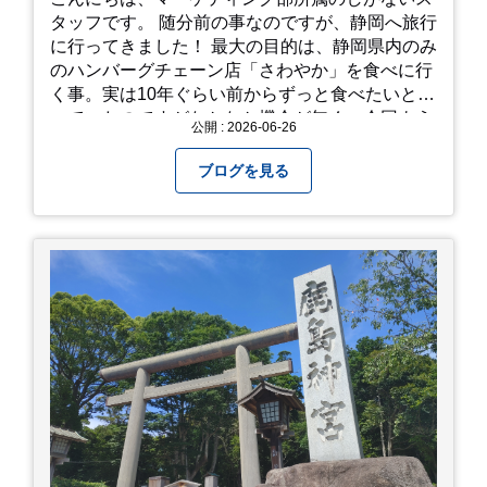
タッフです。 随分前の事なのですが、静岡へ旅行
に行ってきました！ 最大の目的は、静岡県内のみ
のハンバーグチェーン店「さわやか」を食べに行
く事。実は10年ぐらい前からずっと食べたいと思
っていたのですがなかなか機会が無く、今回よう
公開 : 2026-06-26
やく叶いました。 当日は開店前から整理券をもら
って待機する事になったのですが、、10時頃にも
ブログを見る
らった整理券で、お店に入れるのは12時過ぎ頃で
した。大人気とは聞いていましたがここまでと
は、、！！ 駅前ショッピングモール内の店舗だっ
たのでお買い物をしつつ待機して遂に入店。ハン
バーグはレアな焼き加減でとってもジューシーで
最高に美味しかったです！！目の前で店員さんが
カットしてくれるのもとっても良かったです。 こ
れは何個でも行けてしまう勢い、、！！！ 皆様も
静岡へ行く予定がありましたら是非とも召し上が
って見てください！予約は行っていないようなの
で、時と場合とタイミングと要相談で
す、、！！！