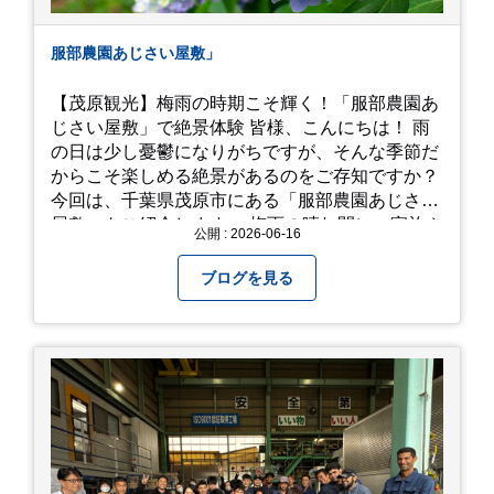
服部農園あじさい屋敷」
【茂原観光】梅雨の時期こそ輝く！「服部農園あ
じさい屋敷」で絶景体験 皆様、こんにちは！ 雨
の日は少し憂鬱になりがちですが、そんな季節だ
からこそ楽しめる絶景があるのをご存知ですか？
今回は、千葉県茂原市にある「服部農園あじさい
屋敷」をご紹介します。 梅雨の晴れ間に、家族や
公開 : 2026-06-16
友人とドライブがてら訪れるのにぴったりの癒や
しスポットです。 圧倒的なスケール！山一面を埋
ブログを見る
め尽くす「あじさい」 服部農園あじさい屋敷の魅
力は、なんといってもそのスケール感。約18,000
平方メートルの広大な敷地に、なんと250種類以
上・約20,000株ものアジサイが植えられていま
す。 山肌を埋め尽くすように咲き誇るブルー、ピ
ンク、紫のアジサイは圧巻の一言。 歩道が整備さ
れているので、アジサイの中に囲まれるような感
覚で散策を楽しめます。 写真好きにはたまらない
「フォトジェニック」な景色 あじさい屋敷は、ど