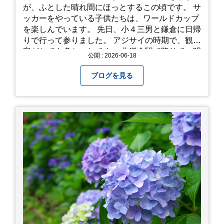
が、ふとした晴れ間にほっとするこの頃です。 サ
ッカーをやっている子供たちは、ワールドカップ
を楽しんでいます。 先日、小４三男と鎌倉に日帰
りで行って参りました。 アジサイの時期で、観光
客がとても多かったです。 北鎌倉駅で降りて、明
公開 : 2026-06-18
月院⇒亀ヶ谷坂切通⇒「もやい工藝」で手仕事の
器を購入⇒お昼ご飯⇒鶴岡八幡宮⇒江ノ電で大仏
ブログを見る
へ。 江ノ島は時間切れで断念！ 明月院のアジサ
イは白にフチが紫のが特に素敵だと思いました。
中１次男が小学校の修学旅行で鎌倉に行った時に
お昼を食べてお勧めという「玉子焼おざわ」のだ
し巻き卵はとてもおいしかったです。 鶴岡八幡宮
のハスは時期が早かったですが、来月は見事だろ
うなぁ。 それでは、皆さん、梅雨冷えの日もござ
いますが、お元気でお過ごし下さい。