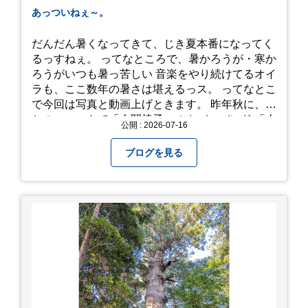
あっついねぇ～。
だんだん暑くなってきて、じき夏本番になってく
るっすねぇ。 ってなところで、暑かろうが・寒か
ろうがいつも暑っ苦しい 音楽をやり続けてるオイ
ラも、ここ数年の暑さは堪えるっス。 ってなとこ
で今回は写真と動画上げときます。 昨年秋に、娘
とのユニットで「人間椅子」のカバーバンド 「人
公開 : 2026-07-16
間イヌ」のライブ画像＆動画です。 一応非公開動
画にしており、娘のファンからもアップしてくれ
ブログを見る
と たくさんお願いされてやす。本人から「メ
ッ！」とされているので ここだけの公開としま
す。 非常に暑苦しいのでご観覧される方は、ご注
意くださいませ。 では、熱中症に気を付けて、お
過ごしください。
https://youtu.be/QWVP8qzpsUE