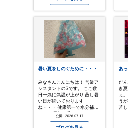
症状3 体のだるさや吐き気 症
た。
状4 汗のかきかたがおかしい
なが
症状5 体温が高い、皮ふの異
た。 さて、来年の猛暑は
常 症状6 呼びかけに反応しな
乗り
い、まっすぐ歩けない 症状7
よう
水分補給ができない もし、熱
中症かなと思ったら… □すぐ
に医療機関へ相談、または救
急車を呼びましょう □涼しい
場所へ移動しましょう □衣服
を脱がし、体を冷やして体温
暑い夏をしのぐために・・・
あっ
を下げましょう □塩分や水分
を補給しましょう 一番大切な
みなさんこんにちは！ 営業ア
だん
命を守って、夏を乗り切りま
シスタントのSです。 ここ数
き夏
しょう！
日一気に気温が上がり 蒸し暑
ぇ。 ってなところで、暑
い日が続いております
うが
ね・・・ 健康第一で水分補給
苦しい 音楽をや
をして 元気に過ごしたいです
イラ
公開 : 2026-07-17
ね！！ 子どもも保育園でも家
えるっス。
でもなかなか外遊びが出来ず
は写
ブログを見る