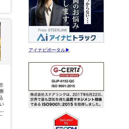
戦
れ
ッ
く
アイナビポータル▶
邪
界
品
い
ア
、