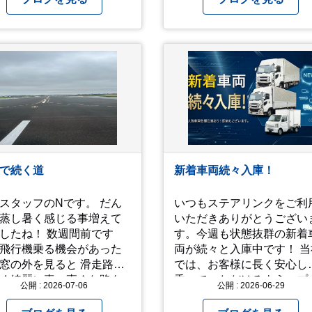
秋に、娘とのユニットで
間椅子」のカバーバンド
間イヌ」のライブ画像＆
 一応非公開動画に
おり、娘のファンからも
してくれと たくさんお
されてやす。本人から
ッ！」とされているので
だけの公開とします。 非
暑苦しいのでご観覧され
は、ご注意くださいま
で続く道
新着車両続々入庫！
付け
お過ごしください。
スタッフのNです。 だん
いつもステアリンクをご利
s://youtu.be/QWVP8qzpsUE
蒸し暑く感じる事増えて
いただきありがとうござい
ね！ 数週間前です
す。今週も状態抜群の新着
飛行機乗る機会があった
両が続々と入庫中です！ 当社
の外を見ると 滑走路の
では、お客様に長く安心し
く綺麗に真っ直ぐな路を
乗っていただけるよう、プ
公開 : 2026-07-06
公開 : 2026-06-29
々思
の厳しい目でエンジンや足
したりしました… 心が洗
りを細かくチェック。確か