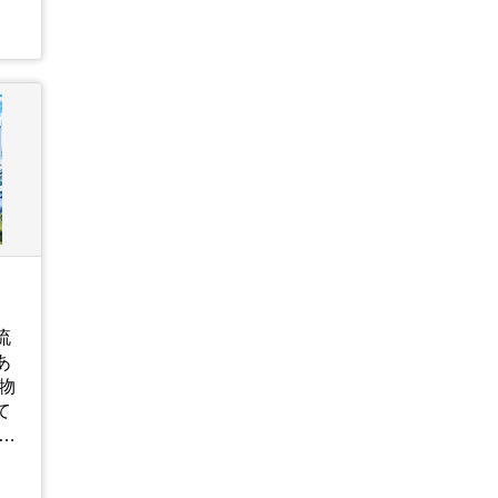
時
っ
、
も
購
⇒
時
に
次
倉
お
」
し
流
ハ
あ
、
て
日
お
、
な