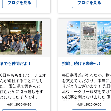
て参りました。 アジサイの
ブログを見る
ブログを見る
期で、観光客がとても多か
たです。 北鎌倉駅で降りて
明月院⇒亀ヶ谷坂切通⇒「
やい工藝」で手仕事の器を
入⇒お昼ご飯⇒鶴岡八幡宮
江ノ電で大仏へ。 江ノ島は
間切れで断念！ 明月院のアジ
サイは白にフチが紫のが特
素敵だと思いました。 中１
男が小学校の修学旅行で鎌
に行った時にお昼を食べて
までも仲間だよ！
挑戦し続ける未来へ！
勧めという「玉子焼おざわ
のだし巻き卵はとてもおい
30日をもちまして、チュオ
毎日寒暖差があるなか、物
かったです。 鶴岡八幡宮の
んが退社することになり
を支えてくださり、本当に
スは時期が早かったですが
た。 愛知県で奥さんと一
りがとうございます！ 先日物
来月は見事だろうなぁ。 それ
住むために引っ越しをす
流ウィークリー取材を受け
では、皆さん、梅雨冷えの
とになったそうです。 こ
の記事公開となりました 働く
もございますが、お元気で
で約3年間、オートサービ
環境は多様化している中で
公開 : 2026-06-16
過ごし下さい。
公開 : 2026-06-06
の架装チームとして一緒
全員が世の中のお役立ちと