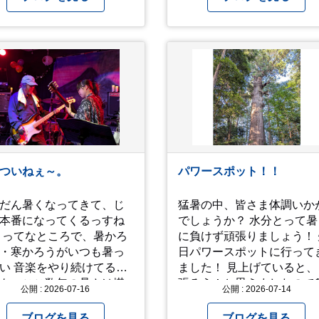
 2人でびしょ濡れになり
ら沢山遊んでくれまし
どう
越えるかまた模索してみ
と思います。
ついねぇ～。
パワースポット！！
だん暑くなってきて、じ
猛暑の中、皆さま体調いか
本番になってくるっすね
でしょうか？ 水分とって暑
かろ
に負けず頑張りましょう！ 
・寒かろうがいつも暑っ
日パワースポットに行って
り続けてるオ
ました！ 見上げていると、
も、ここ数年の暑さは堪
張ろう！と思えましたので
公開 : 2026-07-16
公開 : 2026-07-14
 ってなとこで今回
パチリ！
真と動画上げときます。
ブログを見る
ブログを見る