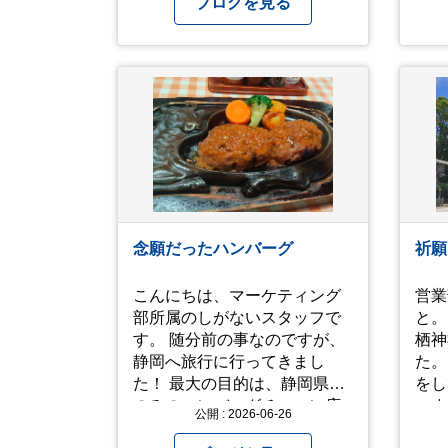
ブログを見る
式車はもちろん、走行距離が
われ
多い車両も積極的に査定して
ました。 た
います。全国のお客様から多
も見
くのお問い合わせをいただい
ね！(^^ゞ 
ており、豊富な販売ネットワ
なり
ークを活かした高価買取が可
ご自
能です。
念願だったハンバーグ
祈願
こんにちは、マーケティング
営業部H
部所属のしがないスタッフで
と。
す。 随分前の事なのですが、
栖神
静岡へ旅行に行ってきまし
た。
た！ 最大の目的は、静岡県内
をし
のみのハンバーグチェーン店
いま
公開 : 2026-06-26
「さわやか」を食べに行く
は行