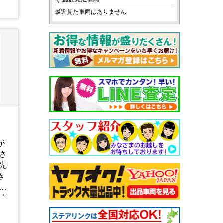
最近見た車両はありません
が
さ
先
き
頑
1枚