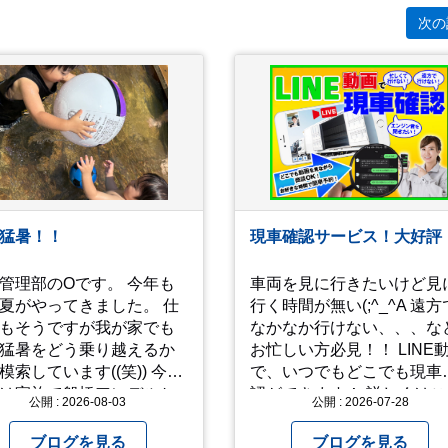
次の
猛暑！！
現車確認サービス！大好評
管理部のOです。 今年も
車両を見に行きたいけど見
夏がやってきました。 仕
行く時間が無い(;^_^A 遠方
もそうですが我が家でも
なかなか行けない、、、な
猛暑をどう乗り越えるか
お忙しい方必見！！ LINE
索しています((笑)) 今年
で、いつでもどこでも現車
は家族で船橋アンデルセ
認ができます！ 詳しくはこ
公開 : 2026-08-03
公開 : 2026-07-28
園に行き、息子たちに思
らからお問合せ下さい ↓
きり水遊びをさせまし
https://www.steerlink.co.jp/tr
ブログを見る
ブログを見る