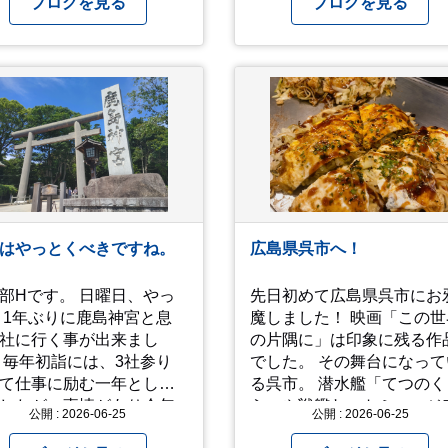
ブログを見る
ブログを見る
るような気持ちにもなり
「高品質」と納得できた即
まにこういう景色
力車両のみを厳選して仕入
るのも、いいものです
ています。自慢のラインナ
これから暑さ本番に
プを、ぜひお早めにご確認
ますが皆様方くれぐれも
ださい！
愛ください
はやっとくべきですね。
広島県呉市へ！
です。 日曜日、やっ
先日初めて広島県呉市にお
 1年ぶりに鹿島神宮と息
魔しました！ 映画「この世
社に行く事が出来まし
の片隅に」は印象に残る作
 毎年初詣には、3社参り
でした。 その舞台になって
て仕事に励む一年として
る呉市。 潜水艦「てつのくじ
したが、事情があり今年
ら」や戦艦ヤマトミュージ
公開 : 2026-06-25
公開 : 2026-06-25
けず。（でした） 香取神
ムなどを通して 戦前、戦中