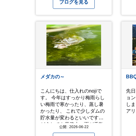
事。実は10年ぐらい前からず
宮のみ参
ブログを見る
っと食べたいと思っていたの
をし
ですがなかなか機会が無く、
らで
今回ようやく叶いました。 当
こと
日は開店前から整理券をもら
りな
って待機する事になったので
ら、
すが、、10時頃にもらった整
ぎやっ
理券で、お店に入れるのは12
と。
時過ぎ頃でした。大人気とは
る事
聞いていましたがここまでと
ら退
は、、！！ 駅前ショッピング
かる
モール内の店舗だったのでお
の訪
メダカの～
BB
買い物をしつつ待機して遂に
徐々に...
入店。ハンバーグはレアな焼
タイ
こんにちは、仕入れのnojiで
先日
き加減でとってもジューシー
が。
す。 今年はすっかり梅雨らし
ョン
で最高に美味しかったで
い梅雨で寒かったり、蒸し暑
しま
す！！目の前で店員さんがカ
かったり、 これで少しダムの
アリ
ットしてくれるのもとっても
貯水量が変わるといいです。
良かったです。 これは何個で
どうしても業務上、雨が天敵
も行けてしまう勢
公開 : 2026-06-22
になりますが、私たちの環境
い、、！！！ 皆様も静岡へ行