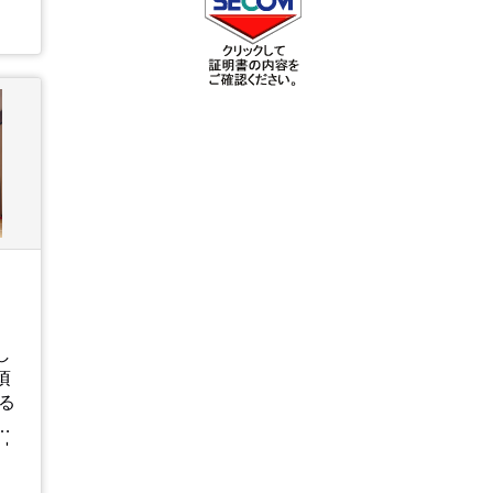
が
ま
と
に
元
の
や
。
し
頃
る
プ
っ