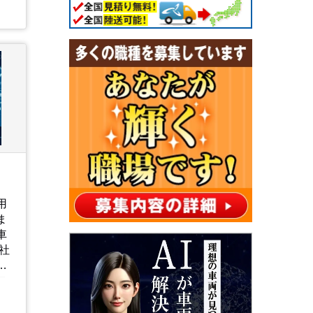
用
ま
車
て
ロ
回
な