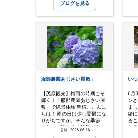
には水は欠かせないので 恵の
ブログを見る
く予定がありましたら是非と
雨というこばのとおり、雨の
も召し上がって見てくださ
日は雨の日にできることを考
い！予約は行っていないよう
えてきたいものです。 さて、
なので、時と場合とタイミン
すっかり題名とは違う話にな
グと要相談です、、！！！
ってしまいましたが、お家に
は代々10年以上続く ヒメダカ
がいますが、そのメダカの池
にはトンボが卵を産んで、ヤ
ゴがいたり、変な虫が いたり
します。ヤゴはメダカを食べ
てしまうのでほんとは別にし
服部農園あじさい屋敷」
いつ
たいのですが、トンボに かえ
るところが見たくて飼ってみ
【茂原観光】梅雨の時期こそ
6月
ました。 が、途中までかえり
輝く！「服部農園あじさい屋
ンさ
そうでしたが、だめなようで
敷」で絶景体験 皆様、こんに
まし
した。 秋にはたくさんのトン
ちは！ 雨の日は少し憂鬱にな
緒に
ボが飛んでいますが、自然の
りがちですが、そんな季節だ
るこ
中で成虫にかえるというのは
からこそ楽しめる絶景がある
れま
厳しいんだなと 実感しまし
公開 : 2026-06-16
のをご存知ですか？ 今回は、
ス部
た。私たち、生かされている