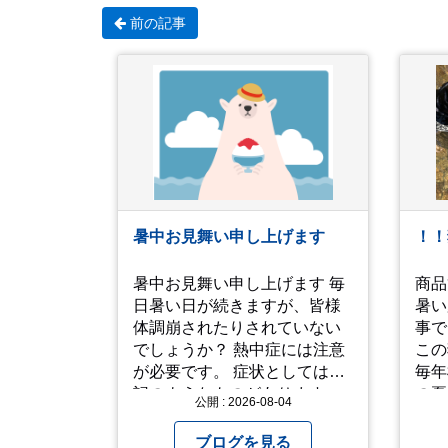
前の記事
暑中お見舞い申し上げます
！！
暑中お見舞い申し上げます 毎
商品
日暑い日が続きますが、皆様
暑い
体調崩されたりされていない
事で
でしょうか？ 熱中症には注意
この
が必要です。 症状としては下
毎年模
記のようなものがあります。
の夏
公開 : 2026-08-04
症状１ めまいや顔のほてり 症
ン公
状2 筋肉痛や筋肉のけいれん
いっ
ブログを見る