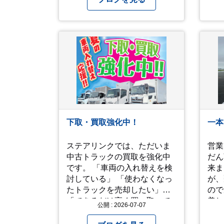
工作をしています♪ 他にもおす
昨年
すめの過ごし方があったら ぜ
「人
ひ教えてください＾＾ 暑さを
「人
乗り越えましょう！！！
動画です。
して
アップ
願い
「メ
ここ
常に
る方
下取・買取強化中！
一本
せ。 では、熱中症に気を
て、
ステアリンクでは、ただいま
営業
http
中古トラックの買取を強化中
だん
です。 「車両の入れ替えを検
来ました
討している」 「使わなくなっ
が、
たトラックを売却したい」
ので窓
「できるだけ高く買い取って
美し
公開 : 2026-07-07
ほしい」 そのような方は、ぜ
見て 人生を振り返って色
ひ一度ご相談ください。 高年
い出