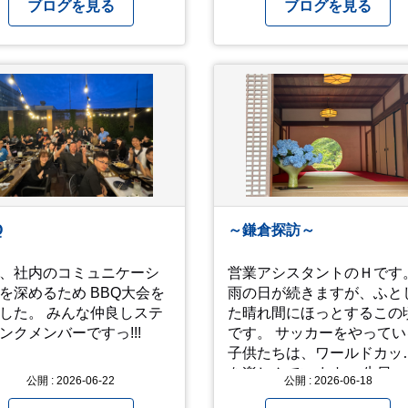
拝。 今年一年の祈願
戦後の街の様子を知ること
ブログを見る
ブログを見る
ていないせいか？ 年始か
できました。 戦争についての
すが、周りであまり良い
情報は胸の痛む内容もあり
が耳に入らずで。気掛か
すが、 改めて色々考えるこ
事がいくつか...。 年始か
ができるので、行って本当
あっという間に半年が過
良かったです！ そして美味し
とこさ。 3日後のこ
い物もたくさん。 写真は地
不思議ですね。 気にかか
のスーパーで買った自分へ
1つ目。友人の長期入院か
お土産たち。 お好み焼きも
院の知らせあり！ 気にか
っぱり美味しいですね！ 広島
事2つ目。疎遠だった知人
また遊びに行きたいです♪
問あり！ 気にかかるetcが
Q
～鎌倉探訪～
.。 気の持ちようと、
ミングかもしれません
、社内のコミュニケーシ
営業アシスタントのＨです
お宮参りはお薦めです。
を深めるため BBQ大会を
雨の日が続きますが、ふと
した。 みんな仲良しステ
た晴れ間にほっとするこの
ンクメンバーですっ!!!
です。 サッカーをやってい
子供たちは、ワールドカッ
を楽しんでいます。 先日、小
公開 : 2026-06-22
公開 : 2026-06-18
４三男と鎌倉に日帰りで行