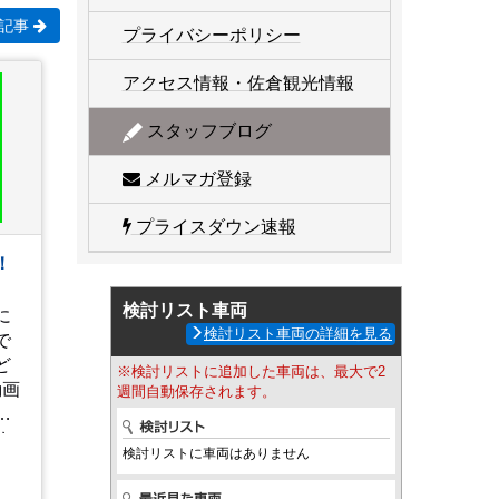
記事
プライバシーポリシー
アクセス情報・佐倉観光情報
スタッフブログ
メルマガ登録
プライスダウン速報
！
検討リスト車両
に
検討リスト車両の詳細を見る
で
ど
※検討リストに追加した車両は、最大で2
動画
週間自動保存されます。
確
ち
検討リストに車両はありません
uckinfo/live/