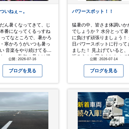
ついねぇ～。
パワースポット！！
だん暑くなってきて、じ
猛暑の中、皆さま体調いか
本番になってくるっすね
でしょうか？ 水分とって暑
かろ
に負けず頑張りましょう！ 
・寒かろうがいつも暑っ
日パワースポットに行って
り続けてるオ
ました！ 見上げていると、
も、ここ数年の暑さは堪
張ろう！と思えましたので
公開 : 2026-07-16
公開 : 2026-07-14
 ってなとこで今回
パチリ！
真と動画上げときます。
ブログを見る
ブログを見る
秋に、娘とのユニットで
間椅子」のカバーバンド
間イヌ」のライブ画像＆
 一応非公開動画に
おり、娘のファンからも
してくれと たくさんお
されてやす。本人から
ッ！」とされているので
だけの公開とします。 非