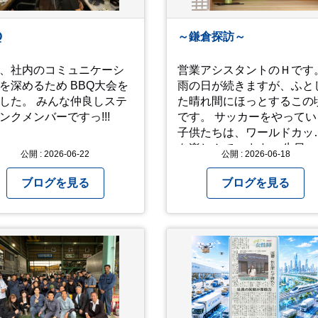
事2つ目。疎遠だった知人
また遊びに行きたいです♪
問あり！ 気にかかるetcが
Q
～鎌倉探訪～
.。 気の持ちようと、
ミングかもしれません
、社内のコミュニケーシ
営業アシスタントのＨです
お宮参りはお薦めです。
を深めるため BBQ大会を
雨の日が続きますが、ふと
した。 みんな仲良しステ
た晴れ間にほっとするこの
ンクメンバーですっ!!!
です。 サッカーをやってい
子供たちは、ワールドカッ
を楽しんでいます。 先日、小
公開 : 2026-06-22
公開 : 2026-06-18
４三男と鎌倉に日帰りで行
て参りました。 アジサイの
ブログを見る
ブログを見る
期で、観光客がとても多か
たです。 北鎌倉駅で降りて
明月院⇒亀ヶ谷坂切通⇒「
やい工藝」で手仕事の器を
入⇒お昼ご飯⇒鶴岡八幡宮
江ノ電で大仏へ。 江ノ島は
間切れで断念！ 明月院のアジ
サイは白にフチが紫のが特