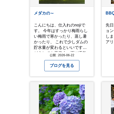
は、、！！ 駅前ショッピング
かる
モール内の店舗だったのでお
の訪
メダカの～
BB
買い物をしつつ待機して遂に
徐々に...
入店。ハンバーグはレアな焼
タイ
こんにちは、仕入れのnojiで
先日
き加減でとってもジューシー
が。
す。 今年はすっかり梅雨らし
ョン
で最高に美味しかったで
い梅雨で寒かったり、蒸し暑
しま
す！！目の前で店員さんがカ
かったり、 これで少しダムの
アリ
ットしてくれるのもとっても
貯水量が変わるといいです。
良かったです。 これは何個で
どうしても業務上、雨が天敵
も行けてしまう勢
公開 : 2026-06-22
になりますが、私たちの環境
い、、！！！ 皆様も静岡へ行
には水は欠かせないので 恵の
ブログを見る
く予定がありましたら是非と
雨というこばのとおり、雨の
も召し上がって見てくださ
日は雨の日にできることを考
い！予約は行っていないよう
えてきたいものです。 さて、
なので、時と場合とタイミン
すっかり題名とは違う話にな
グと要相談です、、！！！
ってしまいましたが、お家に
は代々10年以上続く ヒメダカ
がいますが、そのメダカの池
にはトンボが卵を産んで、ヤ