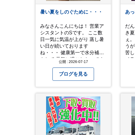
場所へ移動しましょう □衣服
を脱がし、体を冷やして体温
暑い夏をしのぐために・・・
あっ
を下げましょう □塩分や水分
を補給しましょう 一番大切な
みなさんこんにちは！ 営業ア
だん
命を守って、夏を乗り切りま
シスタントのSです。 ここ数
き夏
しょう！
日一気に気温が上がり 蒸し暑
ぇ。 ってなところで、暑
い日が続いております
うが
ね・・・ 健康第一で水分補給
苦しい 音楽をや
をして 元気に過ごしたいです
イラ
公開 : 2026-07-17
ね！！ 子どもも保育園でも家
えるっス。
でもなかなか外遊びが出来ず
は写
ブログを見る
工作をしています♪ 他にもおす
昨年
すめの過ごし方があったら ぜ
「人
ひ教えてください＾＾ 暑さを
「人
乗り越えましょう！！！
動画です。
して
アップ
願い
「メ
ここ