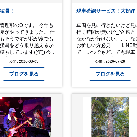
猛暑！！
現車確認サービス！大好評
管理部のOです。 今年も
車両を見に行きたいけど見
夏がやってきました。 仕
行く時間が無い(;^_^A 遠方
もそうですが我が家でも
なかなか行けない、、、な
猛暑をどう乗り越えるか
お忙しい方必見！！ LINE
索しています((笑)) 今年
で、いつでもどこでも現車
は家族で船橋アンデルセ
認ができます！ 詳しくはこ
公開 : 2026-08-03
公開 : 2026-07-28
園に行き、息子たちに思
らからお問合せ下さい ↓
きり水遊びをさせまし
https://www.steerlink.co.jp/tr
ブログを見る
ブログを見る
 2人でびしょ濡れになり
ら沢山遊んでくれまし
どう
越えるかまた模索してみ
と思います。