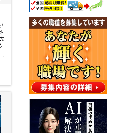
が
さ
先
き
頑
1枚