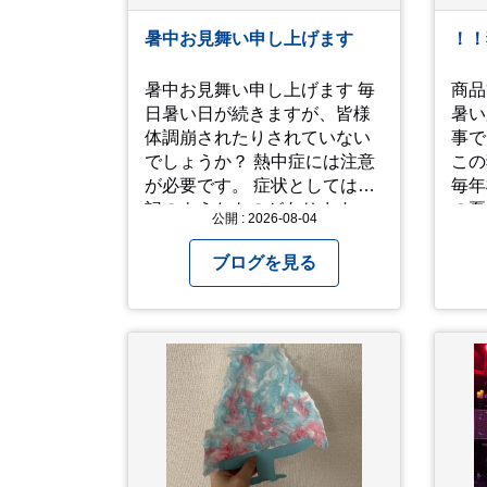
暑中お見舞い申し上げます
！！
暑中お見舞い申し上げます 毎
商品
日暑い日が続きますが、皆様
暑い
体調崩されたりされていない
事で
でしょうか？ 熱中症には注意
この
が必要です。 症状としては下
毎年模
記のようなものがあります。
の夏
公開 : 2026-08-04
症状１ めまいや顔のほてり 症
ン公
状2 筋肉痛や筋肉のけいれん
いっ
ブログを見る
症状3 体のだるさや吐き気 症
た。
状4 汗のかきかたがおかしい
なが
症状5 体温が高い、皮ふの異
た。 さて、来年の猛暑は
常 症状6 呼びかけに反応しな
乗り
い、まっすぐ歩けない 症状7
よう
水分補給ができない もし、熱
中症かなと思ったら… □すぐ
に医療機関へ相談、または救
急車を呼びましょう □涼しい