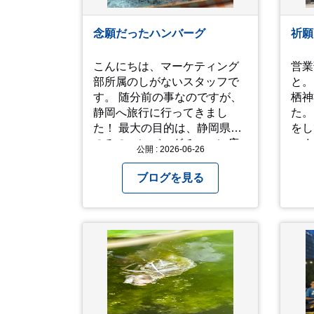
念願だったハンバーグ
祈願
こんにちは、マーケティング
営業部H
部所属のしがないスタッフで
と。
す。 随分前の事なのですが、
栖神
静岡へ旅行に行ってきまし
た。
た！ 最大の目的は、静岡県内
をし
のみのハンバーグチェーン店
いま
公開 : 2026-06-26
「さわやか」を食べに行く
は行
事。実は10年ぐらい前からず
宮のみ参
ブログを見る
っと食べたいと思っていたの
をし
ですがなかなか機会が無く、
らで
今回ようやく叶いました。 当
こと
日は開店前から整理券をもら
りな
って待機する事になったので
ら、
すが、、10時頃にもらった整
ぎやっ
理券で、お店に入れるのは12
と。
時過ぎ頃でした。大人気とは
る事
聞いていましたがここまでと
ら退