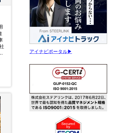
用
ま
車
アイナビポータル▶
て
ロ
回
な
戦
れ
ッ
く