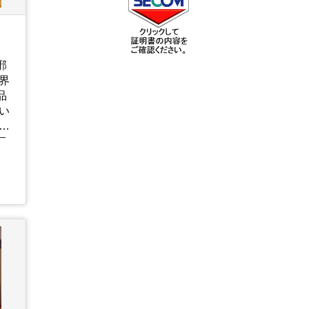
邪
界
品
い
ア
、
が
ま
と
に
元
の
や