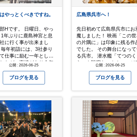
はやっとくべきですね。
広島県呉市へ！
です。 日曜日、やっ
先日初めて広島県呉市にお
 1年ぶりに鹿島神宮と息
魔しました！ 映画「この世
社に行く事が出来まし
の片隅に」は印象に残る作
 毎年初詣には、3社参り
でした。 その舞台になって
て仕事に励む一年として
る呉市。 潜水艦「てつのくじ
したが、事情があり今年
ら」や戦艦ヤマトミュージ
公開 : 2026-06-25
公開 : 2026-06-25
けず。（でした） 香取神
ムなどを通して 戦前、戦中
拝。 今年一年の祈願
戦後の街の様子を知ること
ブログを見る
ブログを見る
ていないせいか？ 年始か
できました。 戦争についての
すが、周りであまり良い
情報は胸の痛む内容もあり
が耳に入らずで。気掛か
すが、 改めて色々考えるこ
事がいくつか...。 年始か
ができるので、行って本当
あっという間に半年が過
良かったです！ そして美味し
とこさ。 3日後のこ
い物もたくさん。 写真は地
不思議ですね。 気にかか
のスーパーで買った自分へ
1つ目。友人の長期入院か
お土産たち。 お好み焼きも
院の知らせあり！ 気にか
っぱり美味しいですね！ 広島