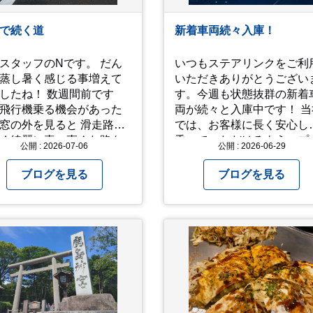
暑苦しいのでご観覧され
は、ご注意くださいま
で続く道
新着車両続々入庫！
付け
お過ごしください。
スタッフのNです。 だん
いつもステアリンクをご利
s://youtu.be/QWVP8qzpsUE
蒸し暑く感じる事増えて
いただきありがとうござい
ね！ 数週間前です
す。今週も状態抜群の新着
飛行機乗る機会があった
両が続々と入庫中です！ 当社
の外を見ると 滑走路の
では、お客様に長く安心し
く綺麗に真っ直ぐな路を
乗っていただけるよう、プ
公開 : 2026-07-06
公開 : 2026-06-29
々思
の厳しい目でエンジンや足
したりしました… 心が洗
りを細かくチェック。確か
ブログを見る
ブログを見る
るような気持ちにもなり
「高品質」と納得できた即
まにこういう景色
力車両のみを厳選して仕入
るのも、いいものです
ています。自慢のラインナ
これから暑さ本番に
プを、ぜひお早めにご確認
ますが皆様方くれぐれも
ださい！
愛ください