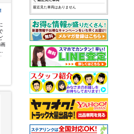
最近見た車両はありません
！
に
で
ど
動画
確
ち
uckinfo/live/