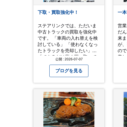
常に
る方
下取・買取強化中！
一本
せ。 では、熱中症に気を
て、
ステアリンクでは、ただいま
営業
http
中古トラックの買取を強化中
だん
です。 「車両の入れ替えを検
来ました
討している」 「使わなくなっ
が、
たトラックを売却したい」
ので窓
「できるだけ高く買い取って
美し
公開 : 2026-07-07
ほしい」 そのような方は、ぜ
見て 人生を振り返って色
ひ一度ご相談ください。 高年
い出
ブログを見る
式車はもちろん、走行距離が
われ
多い車両も積極的に査定して
ました。 た
います。全国のお客様から多
も見
くのお問い合わせをいただい
ね！(^^ゞ 
ており、豊富な販売ネットワ
なり
ークを活かした高価買取が可
ご自
能です。