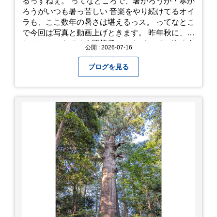
るっすねぇ。 ってなところで、暑かろうが・寒か
ろうがいつも暑っ苦しい 音楽をやり続けてるオイ
ラも、ここ数年の暑さは堪えるっス。 ってなとこ
で今回は写真と動画上げときます。 昨年秋に、娘
とのユニットで「人間椅子」のカバーバンド 「人
公開 : 2026-07-16
間イヌ」のライブ画像＆動画です。 一応非公開動
画にしており、娘のファンからもアップしてくれ
ブログを見る
と たくさんお願いされてやす。本人から「メ
ッ！」とされているので ここだけの公開としま
す。 非常に暑苦しいのでご観覧される方は、ご注
意くださいませ。 では、熱中症に気を付けて、お
過ごしください。
https://youtu.be/QWVP8qzpsUE