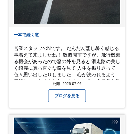
一本で続く道
営業スタッフのNです。 だんだん蒸し暑く感じる
事増えて来ましたね！ 数週間前ですが、飛行機乗
る機会があったので窓の外を見ると 滑走路の美し
く綺麗に真っ直ぐな路を見て 人生を振り返って
色々思い出したりしました… 心が洗われるような
気持ちにもなりました。 たまにこういう景色も見
公開 : 2026-07-06
るのも、いいものですね！(^^ゞ これから暑さ本
番になりますが皆様方くれぐれもご自愛ください
ブログを見る