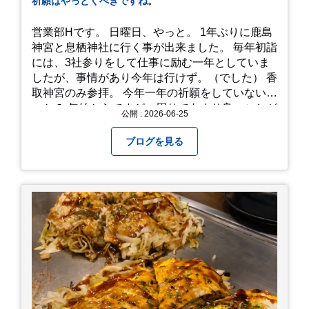
祈願はやっとくべきですね。
営業部Hです。 日曜日、やっと。 1年ぶりに鹿島
神宮と息栖神社に行く事が出来ました。 毎年初詣
には、3社参りをして仕事に励む一年としていま
したが、事情があり今年は行けず。（でした） 香
取神宮のみ参拝。 今年一年の祈願をしていないせ
いか？ 年始からですが、周りであまり良いことが
公開 : 2026-06-25
耳に入らずで。気掛かりな事がいくつか...。 年始
から、あっという間に半年が過ぎやっとこさ。 3
ブログを見る
日後のこと。不思議ですね。 気にかかる事1つ
目。友人の長期入院から退院の知らせあり！ 気に
かかる事2つ目。疎遠だった知人の訪問あり！ 気
にかかるetcが徐々に....。 気の持ちようと、タイ
ミングかもしれませんが。お宮参りはお薦めで
す。