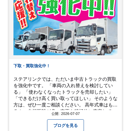
下取・買取強化中！
ステアリンクでは、ただいま中古トラックの買取
を強化中です。 「車両の入れ替えを検討してい
る」 「使わなくなったトラックを売却したい」
「できるだけ高く買い取ってほしい」 そのような
方は、ぜひ一度ご相談ください。 高年式車はもち
ろん、走行距離が多い車両も積極的に査定してい
公開 : 2026-07-07
ます。全国のお客様から多くのお問い合わせをい
ただいており、豊富な販売ネットワークを活かし
ブログを見る
た高価買取が可能です。