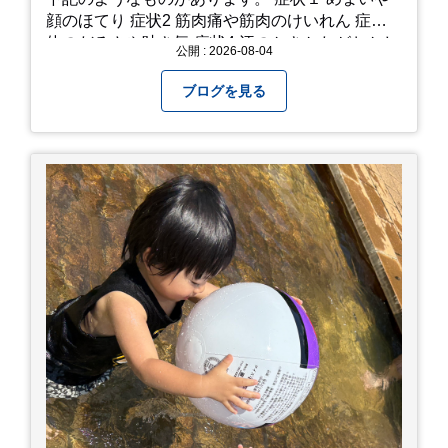
顔のほてり 症状2 筋肉痛や筋肉のけいれん 症状3
体のだるさや吐き気 症状4 汗のかきかたがおかし
公開 : 2026-08-04
い 症状5 体温が高い、皮ふの異常 症状6 呼びかけ
に反応しない、まっすぐ歩けない 症状7 水分補給
ブログを見る
ができない もし、熱中症かなと思ったら… □すぐ
に医療機関へ相談、または救急車を呼びましょう
□涼しい場所へ移動しましょう □衣服を脱がし、
体を冷やして体温を下げましょう □塩分や水分を
補給しましょう 一番大切な命を守って、夏を乗り
切りましょう！