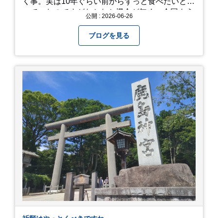
く事。実は10年ぐらい前からずっと食べたいと思
っていたのですがなかなか機会が無く、今回よう
公開 : 2026-06-26
やく叶いました。 当日は開店前から整理券をもら
って待機する事になったのですが、、10時頃にも
ブログを見る
らった整理券で、お店に入れるのは12時過ぎ頃で
した。大人気とは聞いていましたがここまでと
は、、！！ 駅前ショッピングモール内の店舗だっ
たのでお買い物をしつつ待機して遂に入店。ハン
バーグはレアな焼き加減でとってもジューシーで
最高に美味しかったです！！目の前で店員さんが
カットしてくれるのもとっても良かったです。 こ
れは何個でも行けてしまう勢い、、！！！ 皆様も
静岡へ行く予定がありましたら是非とも召し上が
って見てください！予約は行っていないようなの
で、時と場合とタイミングと要相談で
す、、！！！