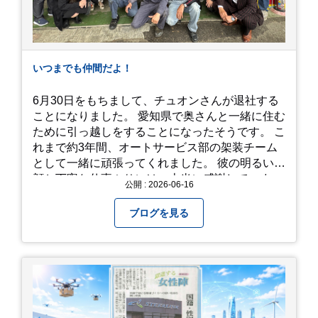
での撮影: アジサイの小道を歩いている後ろ姿
は、とても幻想的で素敵な写真になりますよ。 梅
雨の季節特有の「しっとりと濡れたアジサイ」も
素敵ですし、晴れた日の「キラキラした光を浴び
たアジサイ」も最高です。ぜひカメラを持って出
いつまでも仲間だよ！
かけてみてください！ 訪問の際のポイント 動き
やすい靴で: 山の斜面を利用した農園ですので、
6月30日をもちまして、チュオンさんが退社する
歩き慣れた靴で行くのが安心です。 雨対策: 雨上
ことになりました。 愛知県で奥さんと一緒に住む
がりは足元が少し滑りやすくなることがありま
ために引っ越しをすることになったそうです。 こ
す。タオルや雨具を用意しておくと安心ですね。
れまで約3年間、オートサービス部の架装チーム
開花時期のチェック: その年の気候によって見頃
として一緒に頑張ってくれました。 彼の明るい笑
が少し前後します。出かける前に必ず公式情報や
顔と丁寧な仕事ぶりには、本当に感謝していま
公開 : 2026-06-16
SNSで見頃を確認しましょう！ おわりに 梅雨の
す。 6/15が最後の出勤となりました。 みんなで
時期を「我慢する期間」から「お出かけを楽しむ
撮影した記念写真を添付します。 チュオンさんの
ブログを見る
期間」に変えてくれる、そんな素敵な場所です。
今後のご活躍と新しいスタートを、みんなで応援
今年の初夏は、茂原のあじさいに会いに行ってみ
しましょう！ チュオンさん、今まで本当にありが
ませんか？ 皆様の素敵な週末の参考になれば嬉し
とうございました！
いです！