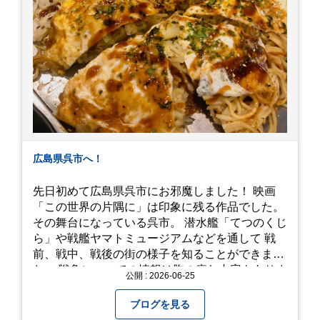
広島県呉市へ！
先日初めて広島県呉市にお邪魔しました！ 映画
「この世界の片隅に」は印象に残る作品でした。
その舞台になっている呉市。 潜水艦「てつのくじ
ら」や戦艦ヤマトミュージアムなどを通して 戦
前、戦中、戦後の街の様子を知ることができまし
た。 戦争についての情報は胸の痛む内容もありま
公開 : 2026-06-25
すが、 改めて色々考えることができるので、行っ
て本当に良かったです！ そして美味しい物もたく
ブログを見る
さん。 写真は地元のスーパーで買った自分へのお