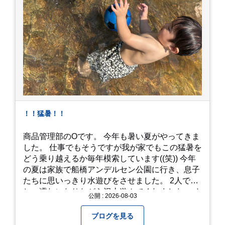
！！猛暑！！
商品管理部のOです。 今年も暑い夏がやってきま
した。 仕事でもそうですが我が家でもこの猛暑を
どう乗り越えるか毎年模索しています((笑)) 今年
の夏は家族で船橋アンデルセン公園に行き、息子
たちに思いっきり水遊びをさせました。 2人でび
しょ濡れになりながら沢山遊んでくれました。 さ
公開 : 2026-08-03
て、来年の猛暑はどう乗り越えるかまた模索して
みようと思います。
ブログを見る