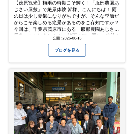
【茂原観光】梅雨の時期こそ輝く！「服部農園あ
じさい屋敷」で絶景体験 皆様、こんにちは！ 雨
の日は少し憂鬱になりがちですが、そんな季節だ
からこそ楽しめる絶景があるのをご存知ですか？
今回は、千葉県茂原市にある「服部農園あじさい
屋敷」をご紹介します。 梅雨の晴れ間に、家族や
公開 : 2026-06-16
友人とドライブがてら訪れるのにぴったりの癒や
しスポットです。 圧倒的なスケール！山一面を埋
ブログを見る
め尽くす「あじさい」 服部農園あじさい屋敷の魅
力は、なんといってもそのスケール感。約18,000
平方メートルの広大な敷地に、なんと250種類以
上・約20,000株ものアジサイが植えられていま
す。 山肌を埋め尽くすように咲き誇るブルー、ピ
ンク、紫のアジサイは圧巻の一言。 歩道が整備さ
れているので、アジサイの中に囲まれるような感
覚で散策を楽しめます。 写真好きにはたまらない
「フォトジェニック」な景色 あじさい屋敷は、ど
こを切り取っても絵になる場所ばかり。 高い場所
からの眺望: 敷地が高い位置にあるため、あじさ
い越しに広がる茂原の景色を一望できます。 小道