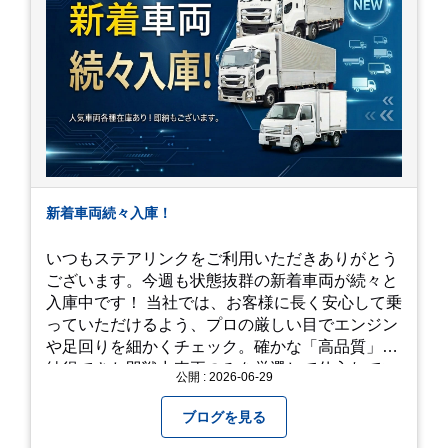
新着車両続々入庫！
いつもステアリンクをご利用いただきありがとう
ございます。今週も状態抜群の新着車両が続々と
入庫中です！ 当社では、お客様に長く安心して乗
っていただけるよう、プロの厳しい目でエンジン
や足回りを細かくチェック。確かな「高品質」と
納得できた即戦力車両のみを厳選して仕入れてい
公開 : 2026-06-29
ます。自慢のラインナップを、ぜひお早めにご確
認ください！
ブログを見る