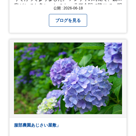
客がとても多かったです。 北鎌倉駅で降りて、明
公開 : 2026-06-18
月院⇒亀ヶ谷坂切通⇒「もやい工藝」で手仕事の
器を購入⇒お昼ご飯⇒鶴岡八幡宮⇒江ノ電で大仏
ブログを見る
へ。 江ノ島は時間切れで断念！ 明月院のアジサ
イは白にフチが紫のが特に素敵だと思いました。
中１次男が小学校の修学旅行で鎌倉に行った時に
お昼を食べてお勧めという「玉子焼おざわ」のだ
し巻き卵はとてもおいしかったです。 鶴岡八幡宮
のハスは時期が早かったですが、来月は見事だろ
うなぁ。 それでは、皆さん、梅雨冷えの日もござ
いますが、お元気でお過ごし下さい。
服部農園あじさい屋敷」