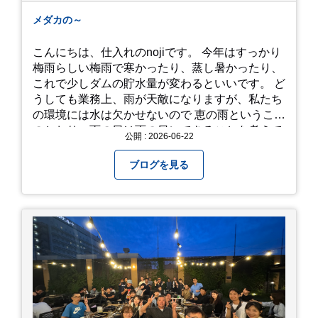
メダカの～
こんにちは、仕入れのnojiです。 今年はすっかり
梅雨らしい梅雨で寒かったり、蒸し暑かったり、
これで少しダムの貯水量が変わるといいです。 ど
うしても業務上、雨が天敵になりますが、私たち
の環境には水は欠かせないので 恵の雨というこば
のとおり、雨の日は雨の日にできることを考えて
公開 : 2026-06-22
きたいものです。 さて、すっかり題名とは違う話
になってしまいましたが、お家には代々10年以上
ブログを見る
続く ヒメダカがいますが、そのメダカの池にはト
ンボが卵を産んで、ヤゴがいたり、変な虫が いた
りします。ヤゴはメダカを食べてしまうのでほん
とは別にしたいのですが、トンボに かえるところ
が見たくて飼ってみました。 が、途中までかえり
そうでしたが、だめなようでした。 秋にはたくさ
んのトンボが飛んでいますが、自然の中で成虫に
かえるというのは厳しいんだなと 実感しました。
私たち、生かされている以上、一所懸命何かをし
ないともったいないなと メダカのお池のトンボか