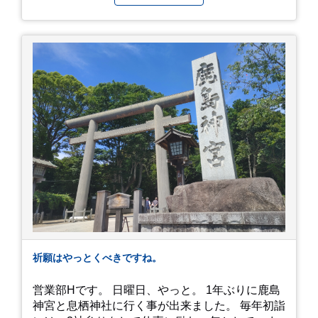
らった整理券で、お店に入れるのは12時過ぎ頃で
した。大人気とは聞いていましたがここまでと
は、、！！ 駅前ショッピングモール内の店舗だっ
たのでお買い物をしつつ待機して遂に入店。ハン
バーグはレアな焼き加減でとってもジューシーで
最高に美味しかったです！！目の前で店員さんが
カットしてくれるのもとっても良かったです。 こ
れは何個でも行けてしまう勢い、、！！！ 皆様も
静岡へ行く予定がありましたら是非とも召し上が
って見てください！予約は行っていないようなの
で、時と場合とタイミングと要相談で
す、、！！！
祈願はやっとくべきですね。
営業部Hです。 日曜日、やっと。 1年ぶりに鹿島
神宮と息栖神社に行く事が出来ました。 毎年初詣