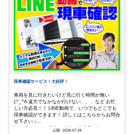
現車確認サービス！大好評！
車両を見に行きたいけど見に行く時間が無い
(;^_^A 遠方でなかなか行けない、、、など お忙
しい方必見！！ LINE動画で、いつでもどこでも
現車確認ができます！ 詳しくはこちらからお問合
せ下さい ↓
https://www.steerlink.co.jp/truckinfo/live/
公開 : 2026-07-28