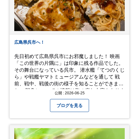
広島県呉市へ！
先日初めて広島県呉市にお邪魔しました！ 映画
「この世界の片隅に」は印象に残る作品でした。
その舞台になっている呉市。 潜水艦「てつのくじ
ら」や戦艦ヤマトミュージアムなどを通して 戦
前、戦中、戦後の街の様子を知ることができまし
た。 戦争についての情報は胸の痛む内容もありま
公開 : 2026-06-25
すが、 改めて色々考えることができるので、行っ
て本当に良かったです！ そして美味しい物もたく
ブログを見る
さん。 写真は地元のスーパーで買った自分へのお
土産たち。 お好み焼きもやっぱり美味しいです
ね！ 広島また遊びに行きたいです♪