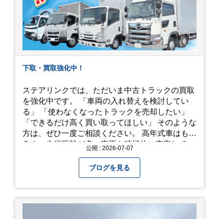
下取・買取強化中！
ステアリンクでは、ただいま中古トラックの買取
を強化中です。 「車両の入れ替えを検討してい
る」 「使わなくなったトラックを売却したい」
「できるだけ高く買い取ってほしい」 そのような
方は、ぜひ一度ご相談ください。 高年式車はもち
ろん、走行距離が多い車両も積極的に査定してい
公開 : 2026-07-07
ます。全国のお客様から多くのお問い合わせをい
ただいており、豊富な販売ネットワークを活かし
ブログを見る
た高価買取が可能です。