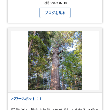
とのユニットで「人間椅子」のカバーバンド 「人
公開 : 2026-07-16
間イヌ」のライブ画像＆動画です。 一応非公開動
画にしており、娘のファンからもアップしてくれ
ブログを見る
と たくさんお願いされてやす。本人から「メ
ッ！」とされているので ここだけの公開としま
す。 非常に暑苦しいのでご観覧される方は、ご注
意くださいませ。 では、熱中症に気を付けて、お
過ごしください。
https://youtu.be/QWVP8qzpsUE
パワースポット！！
猛暑の中、皆さま体調いかがでしょうか？ 水分と