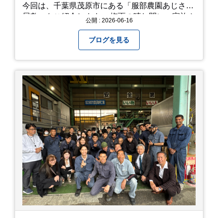
今回は、千葉県茂原市にある「服部農園あじさい
屋敷」をご紹介します。 梅雨の晴れ間に、家族や
公開 : 2026-06-16
友人とドライブがてら訪れるのにぴったりの癒や
しスポットです。 圧倒的なスケール！山一面を埋
ブログを見る
め尽くす「あじさい」 服部農園あじさい屋敷の魅
力は、なんといってもそのスケール感。約18,000
平方メートルの広大な敷地に、なんと250種類以
上・約20,000株ものアジサイが植えられていま
す。 山肌を埋め尽くすように咲き誇るブルー、ピ
ンク、紫のアジサイは圧巻の一言。 歩道が整備さ
れているので、アジサイの中に囲まれるような感
覚で散策を楽しめます。 写真好きにはたまらない
「フォトジェニック」な景色 あじさい屋敷は、ど
こを切り取っても絵になる場所ばかり。 高い場所
からの眺望: 敷地が高い位置にあるため、あじさ
い越しに広がる茂原の景色を一望できます。 小道
での撮影: アジサイの小道を歩いている後ろ姿
は、とても幻想的で素敵な写真になりますよ。 梅
雨の季節特有の「しっとりと濡れたアジサイ」も
素敵ですし、晴れた日の「キラキラした光を浴び