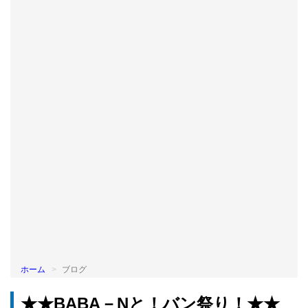
BLOG
ホーム
ブログ
★★BABA－Nと！バン祭り！★★