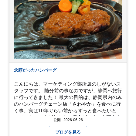
念願だったハンバーグ
こんにちは、マーケティング部所属のしがないス
タッフです。 随分前の事なのですが、静岡へ旅行
に行ってきました！ 最大の目的は、静岡県内のみ
のハンバーグチェーン店「さわやか」を食べに行
く事。実は10年ぐらい前からずっと食べたいと思
っていたのですがなかなか機会が無く、今回よう
公開 : 2026-06-26
やく叶いました。 当日は開店前から整理券をもら
って待機する事になったのですが、、10時頃にも
ブログを見る