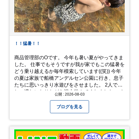
！！猛暑！！
商品管理部のOです。 今年も暑い夏がやってきま
した。 仕事でもそうですが我が家でもこの猛暑を
どう乗り越えるか毎年模索しています((笑)) 今年
の夏は家族で船橋アンデルセン公園に行き、息子
たちに思いっきり水遊びをさせました。 2人でび
しょ濡れになりながら沢山遊んでくれました。 さ
公開 : 2026-08-03
て、来年の猛暑はどう乗り越えるかまた模索して
みようと思います。
ブログを見る