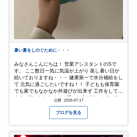
暑い夏をしのぐために・・・
みなさんこんにちは！ 営業アシスタントのSで
す。 ここ数日一気に気温が上がり 蒸し暑い日が
続いておりますね・・・ 健康第一で水分補給をし
て 元気に過ごしたいですね！！ 子どもも保育園
でも家でもなかなか外遊びが出来ず 工作をしてい
ます♪ 他にもおすすめの過ごし方があったら ぜひ
公開 : 2026-07-17
教えてください＾＾ 暑さを乗り越えましょ
う！！！
ブログを見る