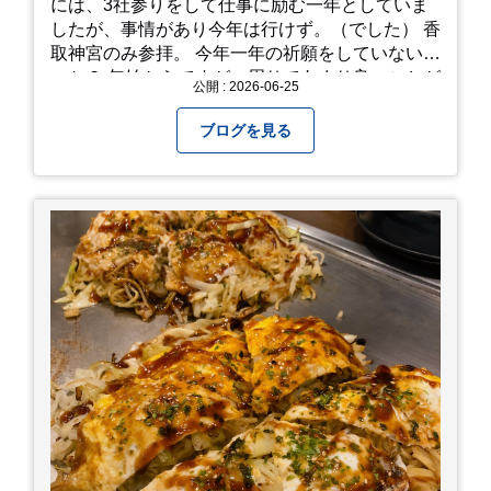
には、3社参りをして仕事に励む一年としていま
したが、事情があり今年は行けず。（でした） 香
取神宮のみ参拝。 今年一年の祈願をしていないせ
いか？ 年始からですが、周りであまり良いことが
公開 : 2026-06-25
耳に入らずで。気掛かりな事がいくつか...。 年始
から、あっという間に半年が過ぎやっとこさ。 3
ブログを見る
日後のこと。不思議ですね。 気にかかる事1つ
目。友人の長期入院から退院の知らせあり！ 気に
かかる事2つ目。疎遠だった知人の訪問あり！ 気
にかかるetcが徐々に....。 気の持ちようと、タイ
ミングかもしれませんが。お宮参りはお薦めで
す。