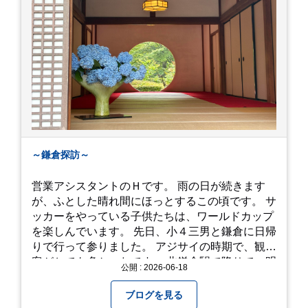
～鎌倉探訪～
営業アシスタントのＨです。 雨の日が続きます
が、ふとした晴れ間にほっとするこの頃です。 サ
ッカーをやっている子供たちは、ワールドカップ
を楽しんでいます。 先日、小４三男と鎌倉に日帰
りで行って参りました。 アジサイの時期で、観光
客がとても多かったです。 北鎌倉駅で降りて、明
公開 : 2026-06-18
月院⇒亀ヶ谷坂切通⇒「もやい工藝」で手仕事の
器を購入⇒お昼ご飯⇒鶴岡八幡宮⇒江ノ電で大仏
ブログを見る
へ。 江ノ島は時間切れで断念！ 明月院のアジサ