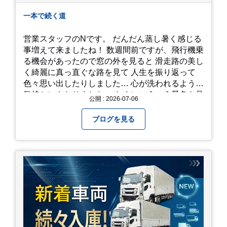
一本で続く道
営業スタッフのNです。 だんだん蒸し暑く感じる
事増えて来ましたね！ 数週間前ですが、飛行機乗
る機会があったので窓の外を見ると 滑走路の美し
く綺麗に真っ直ぐな路を見て 人生を振り返って
色々思い出したりしました… 心が洗われるような
気持ちにもなりました。 たまにこういう景色も見
公開 : 2026-07-06
るのも、いいものですね！(^^ゞ これから暑さ本
番になりますが皆様方くれぐれもご自愛ください
ブログを見る