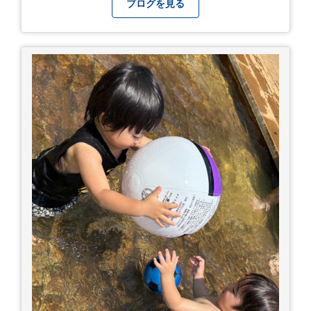
に反応しない、まっすぐ歩けない 症状7 水分補給
ブログを見る
ができない もし、熱中症かなと思ったら… □すぐ
に医療機関へ相談、または救急車を呼びましょう
□涼しい場所へ移動しましょう □衣服を脱がし、
体を冷やして体温を下げましょう □塩分や水分を
補給しましょう 一番大切な命を守って、夏を乗り
切りましょう！