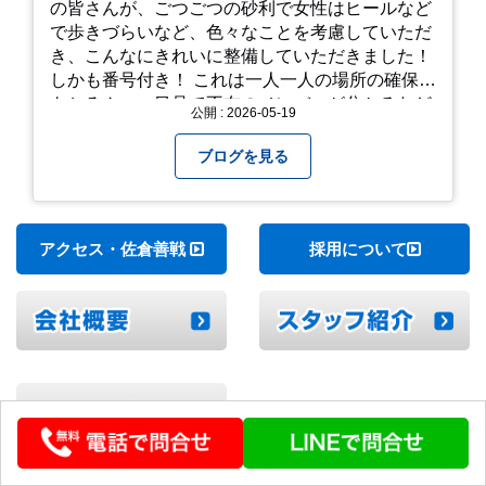
の皆さんが、ごつごつの砂利で女性はヒールなど
で歩きづらいなど、色々なことを考慮していただ
き、こんなにきれいに整備していただきました！
しかも番号付き！ これは一人一人の場所の確保は
もちろん、一目見て不在のメンバーが分かるなど
公開 : 2026-05-19
「環境整備」となっております！ 私たちの会社で
は毎月「環境整備点検」を実施し、お客様や共に
ブログを見る
働くスタッフの為、会社を皆で良くしていく取り
組みを実施しております！ 心一新！これからも努
力を重ねてまいります！
アクセス・佐倉善戦
採用について
▼中古トラックを形状で探す(一覧)