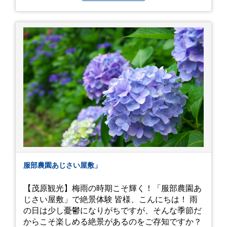
イは白にフチが紫のが特に素敵だと思いました。
中１次男が小学校の修学旅行で鎌倉に行った時に
お昼を食べてお勧めという「玉子焼おざわ」のだ
し巻き卵はとてもおいしかったです。 鶴岡八幡宮
のハスは時期が早かったですが、来月は見事だろ
うなぁ。 それでは、皆さん、梅雨冷えの日もござ
いますが、お元気でお過ごし下さい。
服部農園あじさい屋敷」
【茂原観光】梅雨の時期こそ輝く！「服部農園あ
じさい屋敷」で絶景体験 皆様、こんにちは！ 雨
の日は少し憂鬱になりがちですが、そんな季節だ
からこそ楽しめる絶景があるのをご存知ですか？