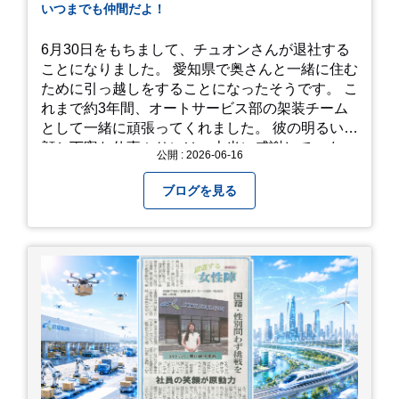
たアジサイ」も最高です。ぜひカメラを持って出
いつまでも仲間だよ！
かけてみてください！ 訪問の際のポイント 動き
やすい靴で: 山の斜面を利用した農園ですので、
6月30日をもちまして、チュオンさんが退社する
歩き慣れた靴で行くのが安心です。 雨対策: 雨上
ことになりました。 愛知県で奥さんと一緒に住む
がりは足元が少し滑りやすくなることがありま
ために引っ越しをすることになったそうです。 こ
す。タオルや雨具を用意しておくと安心ですね。
れまで約3年間、オートサービス部の架装チーム
開花時期のチェック: その年の気候によって見頃
として一緒に頑張ってくれました。 彼の明るい笑
が少し前後します。出かける前に必ず公式情報や
顔と丁寧な仕事ぶりには、本当に感謝していま
公開 : 2026-06-16
SNSで見頃を確認しましょう！ おわりに 梅雨の
す。 6/15が最後の出勤となりました。 みんなで
時期を「我慢する期間」から「お出かけを楽しむ
撮影した記念写真を添付します。 チュオンさんの
ブログを見る
期間」に変えてくれる、そんな素敵な場所です。
今後のご活躍と新しいスタートを、みんなで応援
今年の初夏は、茂原のあじさいに会いに行ってみ
しましょう！ チュオンさん、今まで本当にありが
ませんか？ 皆様の素敵な週末の参考になれば嬉し
とうございました！
いです！