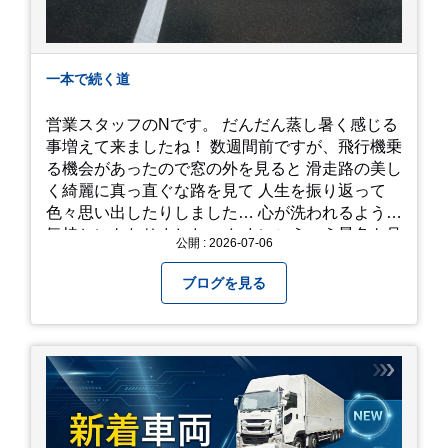
一本で続く道
営業スタッフのNです。 だんだん蒸し暑く感じる
事増えて来ましたね！ 数週間前ですが、飛行機乗
る機会があったので窓の外を見ると 滑走路の美し
く綺麗に真っ直ぐな路を見て 人生を振り返って
色々思い出したりしました… 心が洗われるような
気持ちにもなりました。 たまにこういう景色も見
公開 : 2026-07-06
るのも、いいものですね！(^^ゞ これから暑さ本
番になりますが皆様方くれぐれもご自愛ください
ブログを見る