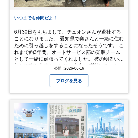
雨の季節特有の「しっとりと濡れたアジサイ」も
素敵ですし、晴れた日の「キラキラした光を浴び
たアジサイ」も最高です。ぜひカメラを持って出
いつまでも仲間だよ！
かけてみてください！ 訪問の際のポイント 動き
やすい靴で: 山の斜面を利用した農園ですので、
6月30日をもちまして、チュオンさんが退社する
歩き慣れた靴で行くのが安心です。 雨対策: 雨上
ことになりました。 愛知県で奥さんと一緒に住む
がりは足元が少し滑りやすくなることがありま
ために引っ越しをすることになったそうです。 こ
す。タオルや雨具を用意しておくと安心ですね。
れまで約3年間、オートサービス部の架装チーム
開花時期のチェック: その年の気候によって見頃
として一緒に頑張ってくれました。 彼の明るい笑
が少し前後します。出かける前に必ず公式情報や
顔と丁寧な仕事ぶりには、本当に感謝していま
公開 : 2026-06-16
SNSで見頃を確認しましょう！ おわりに 梅雨の
す。 6/15が最後の出勤となりました。 みんなで
時期を「我慢する期間」から「お出かけを楽しむ
撮影した記念写真を添付します。 チュオンさんの
ブログを見る
期間」に変えてくれる、そんな素敵な場所です。
今後のご活躍と新しいスタートを、みんなで応援
今年の初夏は、茂原のあじさいに会いに行ってみ
しましょう！ チュオンさん、今まで本当にありが
ませんか？ 皆様の素敵な週末の参考になれば嬉し
とうございました！
いです！