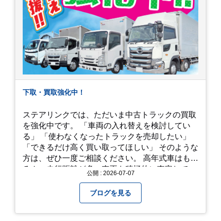
下取・買取強化中！
ステアリンクでは、ただいま中古トラックの買取
を強化中です。 「車両の入れ替えを検討してい
る」 「使わなくなったトラックを売却したい」
「できるだけ高く買い取ってほしい」 そのような
方は、ぜひ一度ご相談ください。 高年式車はもち
ろん、走行距離が多い車両も積極的に査定してい
公開 : 2026-07-07
ます。全国のお客様から多くのお問い合わせをい
ただいており、豊富な販売ネットワークを活かし
ブログを見る
た高価買取が可能です。