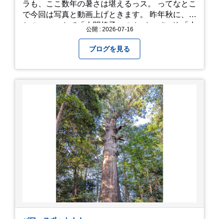
ラも、ここ数年の暑さは堪えるっス。 ってなとこ
で今回は写真と動画上げときます。 昨年秋に、娘
とのユニットで「人間椅子」のカバーバンド 「人
公開 : 2026-07-16
間イヌ」のライブ画像＆動画です。 一応非公開動
画にしており、娘のファンからもアップしてくれ
ブログを見る
と たくさんお願いされてやす。本人から「メ
ッ！」とされているので ここだけの公開としま
す。 非常に暑苦しいのでご観覧される方は、ご注
意くださいませ。 では、熱中症に気を付けて、お
過ごしください。
https://youtu.be/QWVP8qzpsUE