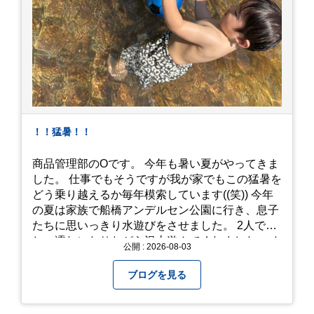
！！猛暑！！
商品管理部のOです。 今年も暑い夏がやってきま
した。 仕事でもそうですが我が家でもこの猛暑を
どう乗り越えるか毎年模索しています((笑)) 今年
の夏は家族で船橋アンデルセン公園に行き、息子
たちに思いっきり水遊びをさせました。 2人でび
しょ濡れになりながら沢山遊んでくれました。 さ
公開 : 2026-08-03
て、来年の猛暑はどう乗り越えるかまた模索して
みようと思います。
ブログを見る