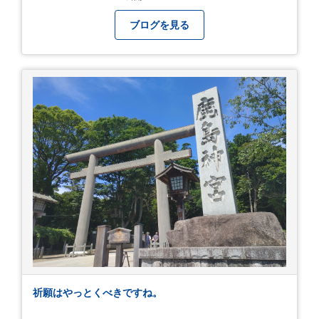
やく叶いました。 当日は開店前から整理券をもら
って待機する事になったのですが、、10時頃にも
ブログを見る
らった整理券で、お店に入れるのは12時過ぎ頃で
した。大人気とは聞いていましたがここまでと
は、、！！ 駅前ショッピングモール内の店舗だっ
たのでお買い物をしつつ待機して遂に入店。ハン
バーグはレアな焼き加減でとってもジューシーで
最高に美味しかったです！！目の前で店員さんが
カットしてくれるのもとっても良かったです。 こ
れは何個でも行けてしまう勢い、、！！！ 皆様も
静岡へ行く予定がありましたら是非とも召し上が
って見てください！予約は行っていないようなの
で、時と場合とタイミングと要相談で
す、、！！！
祈願はやっとくべきですね。