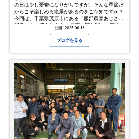
の日は少し憂鬱になりがちですが、そんな季節だ
からこそ楽しめる絶景があるのをご存知ですか？
今回は、千葉県茂原市にある「服部農園あじさい
屋敷」をご紹介します。 梅雨の晴れ間に、家族や
公開 : 2026-06-16
友人とドライブがてら訪れるのにぴったりの癒や
しスポットです。 圧倒的なスケール！山一面を埋
ブログを見る
め尽くす「あじさい」 服部農園あじさい屋敷の魅
力は、なんといってもそのスケール感。約18,000
平方メートルの広大な敷地に、なんと250種類以
上・約20,000株ものアジサイが植えられていま
す。 山肌を埋め尽くすように咲き誇るブルー、ピ
ンク、紫のアジサイは圧巻の一言。 歩道が整備さ
れているので、アジサイの中に囲まれるような感
覚で散策を楽しめます。 写真好きにはたまらない
「フォトジェニック」な景色 あじさい屋敷は、ど
こを切り取っても絵になる場所ばかり。 高い場所
からの眺望: 敷地が高い位置にあるため、あじさ
い越しに広がる茂原の景色を一望できます。 小道
での撮影: アジサイの小道を歩いている後ろ姿
は、とても幻想的で素敵な写真になりますよ。 梅