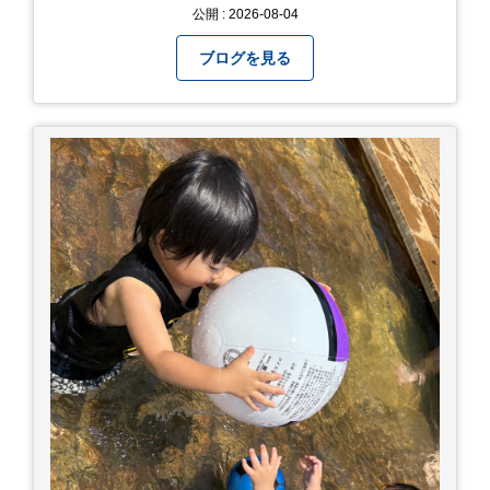
体のだるさや吐き気 症状4 汗のかきかたがおかし
公開 : 2026-08-04
い 症状5 体温が高い、皮ふの異常 症状6 呼びかけ
に反応しない、まっすぐ歩けない 症状7 水分補給
ブログを見る
ができない もし、熱中症かなと思ったら… □すぐ
に医療機関へ相談、または救急車を呼びましょう
□涼しい場所へ移動しましょう □衣服を脱がし、
体を冷やして体温を下げましょう □塩分や水分を
補給しましょう 一番大切な命を守って、夏を乗り
切りましょう！