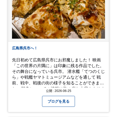
広島県呉市へ！
先日初めて広島県呉市にお邪魔しました！ 映画
「この世界の片隅に」は印象に残る作品でした。
その舞台になっている呉市。 潜水艦「てつのくじ
ら」や戦艦ヤマトミュージアムなどを通して 戦
前、戦中、戦後の街の様子を知ることができまし
た。 戦争についての情報は胸の痛む内容もありま
公開 : 2026-06-25
すが、 改めて色々考えることができるので、行っ
て本当に良かったです！ そして美味しい物もたく
ブログを見る
さん。 写真は地元のスーパーで買った自分へのお
土産たち。 お好み焼きもやっぱり美味しいです