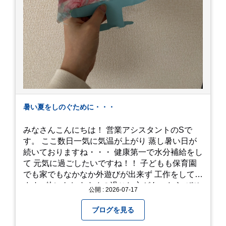
暑い夏をしのぐために・・・
みなさんこんにちは！ 営業アシスタントのSで
す。 ここ数日一気に気温が上がり 蒸し暑い日が
続いておりますね・・・ 健康第一で水分補給をし
て 元気に過ごしたいですね！！ 子どもも保育園
でも家でもなかなか外遊びが出来ず 工作をしてい
ます♪ 他にもおすすめの過ごし方があったら ぜひ
公開 : 2026-07-17
教えてください＾＾ 暑さを乗り越えましょ
う！！！
ブログを見る