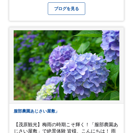
月院⇒亀ヶ谷坂切通⇒「もやい工藝」で手仕事の
器を購入⇒お昼ご飯⇒鶴岡八幡宮⇒江ノ電で大仏
ブログを見る
へ。 江ノ島は時間切れで断念！ 明月院のアジサ
イは白にフチが紫のが特に素敵だと思いました。
中１次男が小学校の修学旅行で鎌倉に行った時に
お昼を食べてお勧めという「玉子焼おざわ」のだ
し巻き卵はとてもおいしかったです。 鶴岡八幡宮
のハスは時期が早かったですが、来月は見事だろ
うなぁ。 それでは、皆さん、梅雨冷えの日もござ
いますが、お元気でお過ごし下さい。
服部農園あじさい屋敷」
【茂原観光】梅雨の時期こそ輝く！「服部農園あ
じさい屋敷」で絶景体験 皆様、こんにちは！ 雨