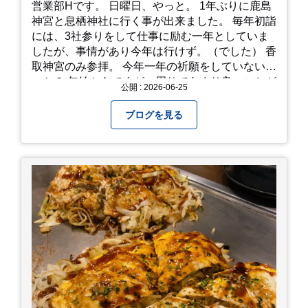
営業部Hです。 日曜日、やっと。 1年ぶりに鹿島
神宮と息栖神社に行く事が出来ました。 毎年初詣
には、3社参りをして仕事に励む一年としていま
したが、事情があり今年は行けず。（でした） 香
取神宮のみ参拝。 今年一年の祈願をしていないせ
いか？ 年始からですが、周りであまり良いことが
公開 : 2026-06-25
耳に入らずで。気掛かりな事がいくつか...。 年始
から、あっという間に半年が過ぎやっとこさ。 3
ブログを見る
日後のこと。不思議ですね。 気にかかる事1つ
目。友人の長期入院から退院の知らせあり！ 気に
かかる事2つ目。疎遠だった知人の訪問あり！ 気
にかかるetcが徐々に....。 気の持ちようと、タイ
ミングかもしれませんが。お宮参りはお薦めで
す。