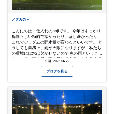
メダカの～
こんにちは、仕入れのnojiです。 今年はすっかり
梅雨らしい梅雨で寒かったり、蒸し暑かったり、
これで少しダムの貯水量が変わるといいです。 ど
うしても業務上、雨が天敵になりますが、私たち
の環境には水は欠かせないので 恵の雨というこば
のとおり、雨の日は雨の日にできることを考えて
公開 : 2026-06-22
きたいものです。 さて、すっかり題名とは違う話
になってしまいましたが、お家には代々10年以上
ブログを見る
続く ヒメダカがいますが、そのメダカの池にはト
ンボが卵を産んで、ヤゴがいたり、変な虫が いた
りします。ヤゴはメダカを食べてしまうのでほん
とは別にしたいのですが、トンボに かえるところ
が見たくて飼ってみました。 が、途中までかえり
そうでしたが、だめなようでした。 秋にはたくさ
んのトンボが飛んでいますが、自然の中で成虫に