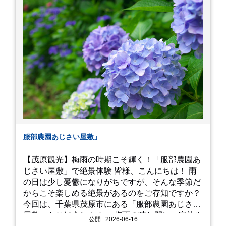
お昼を食べてお勧めという「玉子焼おざわ」のだ
し巻き卵はとてもおいしかったです。 鶴岡八幡宮
のハスは時期が早かったですが、来月は見事だろ
うなぁ。 それでは、皆さん、梅雨冷えの日もござ
いますが、お元気でお過ごし下さい。
服部農園あじさい屋敷」
【茂原観光】梅雨の時期こそ輝く！「服部農園あ
じさい屋敷」で絶景体験 皆様、こんにちは！ 雨
の日は少し憂鬱になりがちですが、そんな季節だ
からこそ楽しめる絶景があるのをご存知ですか？
今回は、千葉県茂原市にある「服部農園あじさい
屋敷」をご紹介します。 梅雨の晴れ間に、家族や
公開 : 2026-06-16