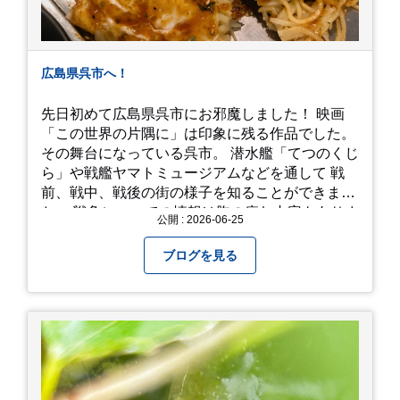
広島県呉市へ！
先日初めて広島県呉市にお邪魔しました！ 映画
「この世界の片隅に」は印象に残る作品でした。
その舞台になっている呉市。 潜水艦「てつのくじ
ら」や戦艦ヤマトミュージアムなどを通して 戦
前、戦中、戦後の街の様子を知ることができまし
た。 戦争についての情報は胸の痛む内容もありま
公開 : 2026-06-25
すが、 改めて色々考えることができるので、行っ
て本当に良かったです！ そして美味しい物もたく
ブログを見る
さん。 写真は地元のスーパーで買った自分へのお
土産たち。 お好み焼きもやっぱり美味しいです
ね！ 広島また遊びに行きたいです♪