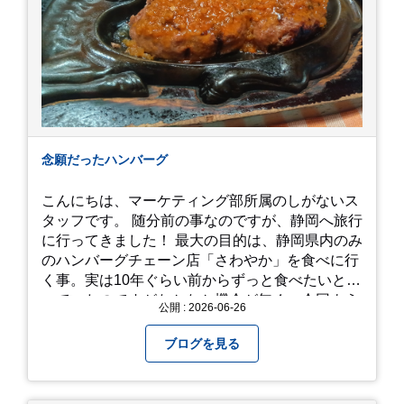
念願だったハンバーグ
こんにちは、マーケティング部所属のしがないス
タッフです。 随分前の事なのですが、静岡へ旅行
に行ってきました！ 最大の目的は、静岡県内のみ
のハンバーグチェーン店「さわやか」を食べに行
く事。実は10年ぐらい前からずっと食べたいと思
っていたのですがなかなか機会が無く、今回よう
公開 : 2026-06-26
やく叶いました。 当日は開店前から整理券をもら
って待機する事になったのですが、、10時頃にも
ブログを見る
らった整理券で、お店に入れるのは12時過ぎ頃で
した。大人気とは聞いていましたがここまでと
は、、！！ 駅前ショッピングモール内の店舗だっ