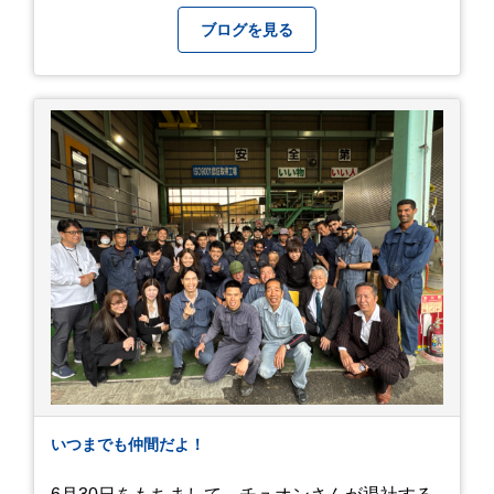
友人とドライブがてら訪れるのにぴったりの癒や
しスポットです。 圧倒的なスケール！山一面を埋
ブログを見る
め尽くす「あじさい」 服部農園あじさい屋敷の魅
力は、なんといってもそのスケール感。約18,000
平方メートルの広大な敷地に、なんと250種類以
上・約20,000株ものアジサイが植えられていま
す。 山肌を埋め尽くすように咲き誇るブルー、ピ
ンク、紫のアジサイは圧巻の一言。 歩道が整備さ
れているので、アジサイの中に囲まれるような感
覚で散策を楽しめます。 写真好きにはたまらない
「フォトジェニック」な景色 あじさい屋敷は、ど
こを切り取っても絵になる場所ばかり。 高い場所
からの眺望: 敷地が高い位置にあるため、あじさ
い越しに広がる茂原の景色を一望できます。 小道
での撮影: アジサイの小道を歩いている後ろ姿
は、とても幻想的で素敵な写真になりますよ。 梅
雨の季節特有の「しっとりと濡れたアジサイ」も
素敵ですし、晴れた日の「キラキラした光を浴び
たアジサイ」も最高です。ぜひカメラを持って出
いつまでも仲間だよ！
かけてみてください！ 訪問の際のポイント 動き
やすい靴で: 山の斜面を利用した農園ですので、