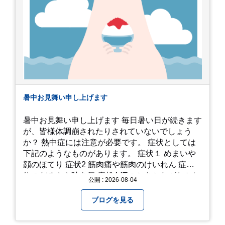
暑中お見舞い申し上げます
暑中お見舞い申し上げます 毎日暑い日が続きます
が、皆様体調崩されたりされていないでしょう
か？ 熱中症には注意が必要です。 症状としては
下記のようなものがあります。 症状１ めまいや
顔のほてり 症状2 筋肉痛や筋肉のけいれん 症状3
体のだるさや吐き気 症状4 汗のかきかたがおかし
公開 : 2026-08-04
い 症状5 体温が高い、皮ふの異常 症状6 呼びかけ
に反応しない、まっすぐ歩けない 症状7 水分補給
ブログを見る
ができない もし、熱中症かなと思ったら… □すぐ
に医療機関へ相談、または救急車を呼びましょう