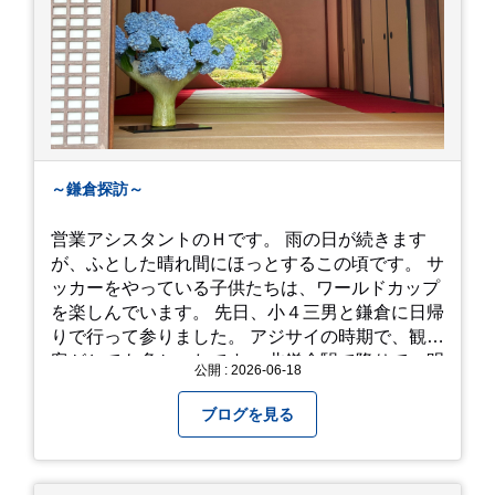
～鎌倉探訪～
営業アシスタントのＨです。 雨の日が続きます
が、ふとした晴れ間にほっとするこの頃です。 サ
ッカーをやっている子供たちは、ワールドカップ
を楽しんでいます。 先日、小４三男と鎌倉に日帰
りで行って参りました。 アジサイの時期で、観光
客がとても多かったです。 北鎌倉駅で降りて、明
公開 : 2026-06-18
月院⇒亀ヶ谷坂切通⇒「もやい工藝」で手仕事の
器を購入⇒お昼ご飯⇒鶴岡八幡宮⇒江ノ電で大仏
ブログを見る
へ。 江ノ島は時間切れで断念！ 明月院のアジサ
イは白にフチが紫のが特に素敵だと思いました。
中１次男が小学校の修学旅行で鎌倉に行った時に