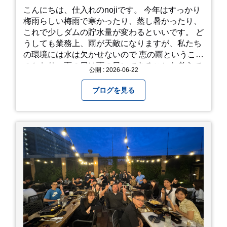
こんにちは、仕入れのnojiです。 今年はすっかり
梅雨らしい梅雨で寒かったり、蒸し暑かったり、
これで少しダムの貯水量が変わるといいです。 ど
うしても業務上、雨が天敵になりますが、私たち
の環境には水は欠かせないので 恵の雨というこば
のとおり、雨の日は雨の日にできることを考えて
公開 : 2026-06-22
きたいものです。 さて、すっかり題名とは違う話
になってしまいましたが、お家には代々10年以上
ブログを見る
続く ヒメダカがいますが、そのメダカの池にはト
ンボが卵を産んで、ヤゴがいたり、変な虫が いた
りします。ヤゴはメダカを食べてしまうのでほん
とは別にしたいのですが、トンボに かえるところ
が見たくて飼ってみました。 が、途中までかえり
そうでしたが、だめなようでした。 秋にはたくさ
んのトンボが飛んでいますが、自然の中で成虫に
かえるというのは厳しいんだなと 実感しました。
私たち、生かされている以上、一所懸命何かをし
ないともったいないなと メダカのお池のトンボか
ら教えていただきました。