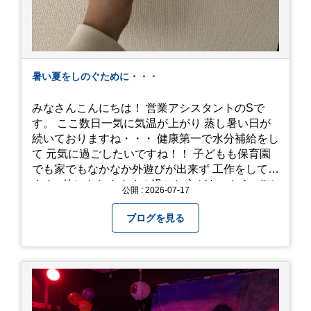
暑い夏をしのぐために・・・
みなさんこんにちは！ 営業アシスタントのSで
す。 ここ数日一気に気温が上がり 蒸し暑い日が
続いておりますね・・・ 健康第一で水分補給をし
て 元気に過ごしたいですね！！ 子どもも保育園
でも家でもなかなか外遊びが出来ず 工作をしてい
ます♪ 他にもおすすめの過ごし方があったら ぜひ
公開 : 2026-07-17
教えてください＾＾ 暑さを乗り越えましょ
う！！！
ブログを見る