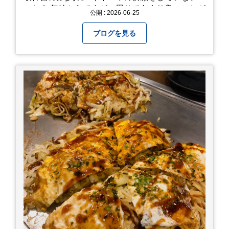
いか？ 年始からですが、周りであまり良いことが
公開 : 2026-06-25
耳に入らずで。気掛かりな事がいくつか...。 年始
から、あっという間に半年が過ぎやっとこさ。 3
ブログを見る
日後のこと。不思議ですね。 気にかかる事1つ
目。友人の長期入院から退院の知らせあり！ 気に
かかる事2つ目。疎遠だった知人の訪問あり！ 気
にかかるetcが徐々に....。 気の持ちようと、タイ
ミングかもしれませんが。お宮参りはお薦めで
す。