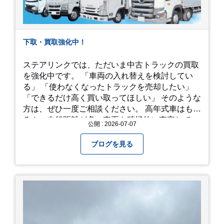
下取・買取強化中！
ステアリンクでは、ただいま中古トラックの買取
を強化中です。 「車両の入れ替えを検討してい
る」 「使わなくなったトラックを売却したい」
「できるだけ高く買い取ってほしい」 そのような
方は、ぜひ一度ご相談ください。 高年式車はもち
ろん、走行距離が多い車両も積極的に査定してい
公開 : 2026-07-07
ます。全国のお客様から多くのお問い合わせをい
ただいており、豊富な販売ネットワークを活かし
ブログを見る
た高価買取が可能です。