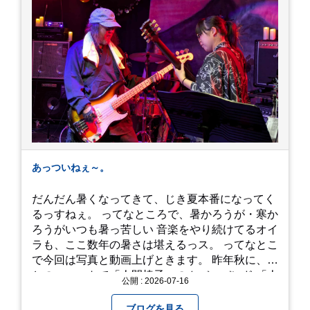
あっついねぇ～。
だんだん暑くなってきて、じき夏本番になってく
るっすねぇ。 ってなところで、暑かろうが・寒か
ろうがいつも暑っ苦しい 音楽をやり続けてるオイ
ラも、ここ数年の暑さは堪えるっス。 ってなとこ
で今回は写真と動画上げときます。 昨年秋に、娘
とのユニットで「人間椅子」のカバーバンド 「人
公開 : 2026-07-16
間イヌ」のライブ画像＆動画です。 一応非公開動
画にしており、娘のファンからもアップしてくれ
ブログを見る