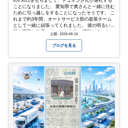
6月30日をもちまして、チュオンさんが退社する
歩き慣れた靴で行くのが安心です。 雨対策: 雨上
ことになりました。 愛知県で奥さんと一緒に住む
がりは足元が少し滑りやすくなることがありま
ために引っ越しをすることになったそうです。 こ
す。タオルや雨具を用意しておくと安心ですね。
れまで約3年間、オートサービス部の架装チーム
開花時期のチェック: その年の気候によって見頃
として一緒に頑張ってくれました。 彼の明るい笑
が少し前後します。出かける前に必ず公式情報や
顔と丁寧な仕事ぶりには、本当に感謝していま
公開 : 2026-06-16
SNSで見頃を確認しましょう！ おわりに 梅雨の
す。 6/15が最後の出勤となりました。 みんなで
時期を「我慢する期間」から「お出かけを楽しむ
撮影した記念写真を添付します。 チュオンさんの
ブログを見る
期間」に変えてくれる、そんな素敵な場所です。
今後のご活躍と新しいスタートを、みんなで応援
今年の初夏は、茂原のあじさいに会いに行ってみ
しましょう！ チュオンさん、今まで本当にありが
ませんか？ 皆様の素敵な週末の参考になれば嬉し
とうございました！
いです！