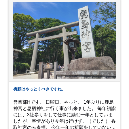
たのでお買い物をしつつ待機して遂に入店。ハン
バーグはレアな焼き加減でとってもジューシーで
最高に美味しかったです！！目の前で店員さんが
カットしてくれるのもとっても良かったです。 こ
れは何個でも行けてしまう勢い、、！！！ 皆様も
静岡へ行く予定がありましたら是非とも召し上が
って見てください！予約は行っていないようなの
で、時と場合とタイミングと要相談で
す、、！！！
祈願はやっとくべきですね。
営業部Hです。 日曜日、やっと。 1年ぶりに鹿島
神宮と息栖神社に行く事が出来ました。 毎年初詣
には、3社参りをして仕事に励む一年としていま
したが、事情があり今年は行けず。（でした） 香
取神宮のみ参拝。 今年一年の祈願をしていないせ