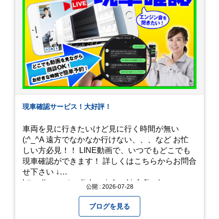
現車確認サービス！大好評！
車両を見に行きたいけど見に行く時間が無い
(;^_^A 遠方でなかなか行けない、、、など お忙
しい方必見！！ LINE動画で、いつでもどこでも
現車確認ができます！ 詳しくはこちらからお問合
せ下さい ↓
https://www.steerlink.co.jp/truckinfo/live/
公開 : 2026-07-28
ブログを見る