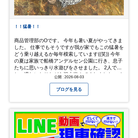
！！猛暑！！
商品管理部のOです。 今年も暑い夏がやってきま
した。 仕事でもそうですが我が家でもこの猛暑を
どう乗り越えるか毎年模索しています((笑)) 今年
の夏は家族で船橋アンデルセン公園に行き、息子
たちに思いっきり水遊びをさせました。 2人でび
しょ濡れになりながら沢山遊んでくれました。 さ
公開 : 2026-08-03
て、来年の猛暑はどう乗り越えるかまた模索して
みようと思います。
ブログを見る