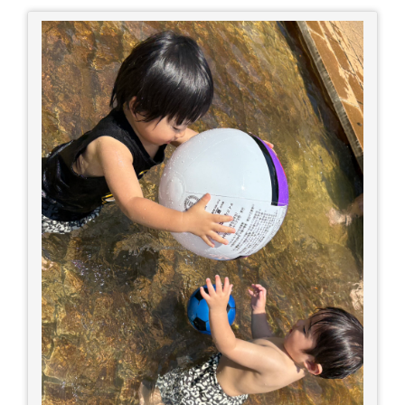
□涼しい場所へ移動しましょう □衣服を脱がし、
体を冷やして体温を下げましょう □塩分や水分を
補給しましょう 一番大切な命を守って、夏を乗り
切りましょう！