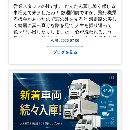
営業スタッフのNです。 だんだん蒸し暑く感じる
事増えて来ましたね！ 数週間前ですが、飛行機乗
る機会があったので窓の外を見ると 滑走路の美し
く綺麗に真っ直ぐな路を見て 人生を振り返って
色々思い出したりしました… 心が洗われるような
気持ちにもなりました。 たまにこういう景色も見
公開 : 2026-07-06
るのも、いいものですね！(^^ゞ これから暑さ本
番になりますが皆様方くれぐれもご自愛ください
ブログを見る