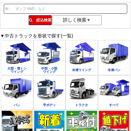
絞込検索
▼中古トラックを形状で探す(一覧)
大型・増トン
中型・小型
冷凍ウイング
冷凍バン
ウイング
ウイング
バン
平ボディ
トラクタ
すべて