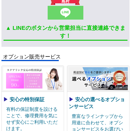
島村
▲ LINEのボタンから営業担当に直接連絡できま
す！
オプション販売サービス
▶
安心の特別保証
▶
安心の選べるオプショ
ンサービス
有料の保証制度を設ける
ことで、修理費用を気に
豊富なラインナップから
せず安心にご利用いただ
用途に合わせて、オプシ
けます。
ョンサービスをお選びい