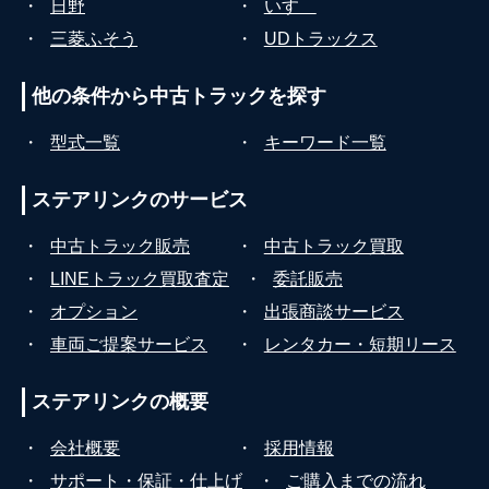
・
日野
・
いすゞ
・
三菱ふそう
・
UDトラックス
他の条件から
中古トラックを探す
・
型式一覧
・
キーワード一覧
ステアリンクの
サービス
・
中古トラック販売
・
中古トラック買取
・
LINEトラック買取査定
・
委託販売
・
オプション
・
出張商談サービス
・
車両ご提案サービス
・
レンタカー・短期リース
ステアリンクの
概要
・
会社概要
・
採用情報
・
サポート・保証・仕上げ
・
ご購入までの流れ