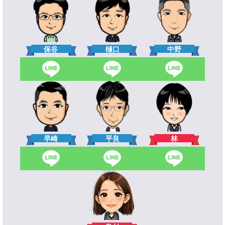
樋口
保谷
中野
林
早崎
平良