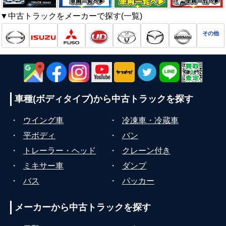
▼中古トラックをメーカーで探す(一覧)
その他
車種(ボディタイプ)から
中古トラックを探す
・
ウイング車
・
冷凍車・冷蔵車
・
平ボディ
・
バン
・
トレーラー・ヘッド
・
クレーン付き
・
ミキサー車
・
ダンプ
・
バス
・
パッカー
メーカーから
中古トラックを探す