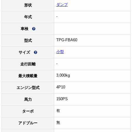
ダンプ
形状
-
年式
車検
TPG-FBA60
型式
小型
サイズ
-
走行距離
3,000kg
最大積載量
4P10
エンジン型式
150PS
馬力
有
ターボ
無
アドブルー