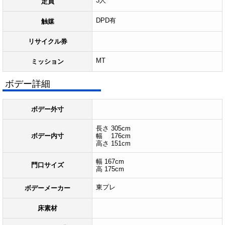
3人
定員
DPD有
触媒
リサイクル券
MT
ミッション
ボデー詳細
ボデー外寸
長さ 305cm
ボデー内寸
幅 176cm
高さ 151cm
幅 167cm
門口サイズ
高 175cm
東プレ
ボデーメーカー
床素材