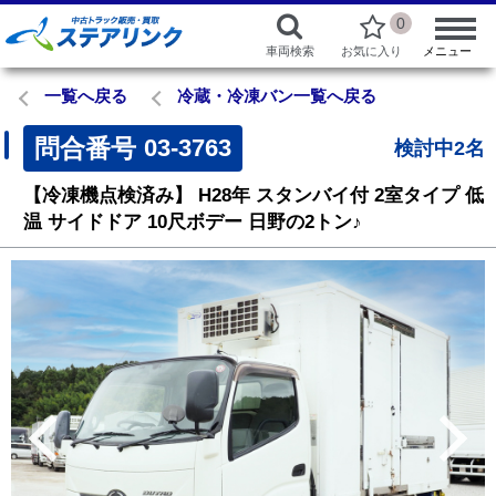
0
車両検索
お気に入り
メニュー
一覧へ戻る
冷蔵・冷凍バン一覧へ戻る
問合番号
03-3763
検討中2名
【冷凍機点検済み】
H28年
スタンバイ付
2室タイプ
低
温
サイドドア
10尺ボデー
日野の2トン♪