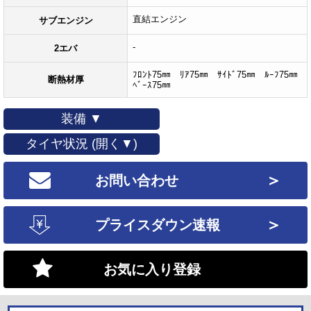
直結エンジン
サブエンジン
-
2エバ
ﾌﾛﾝﾄ75㎜ ﾘｱ75㎜ ｻｲﾄﾞ75㎜ ﾙｰﾌ75㎜
断熱材厚
ﾍﾞｰｽ75㎜
装備 ▼
タイヤ状況 (開く▼)
＞
お問い合わせ
＞
プライスダウン速報
お気に入り登録