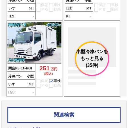
冷凍バン
小型
冷凍バン
小型
保証
車検
保証
車検
いすゞ
MT
日野
MT
ＰＧ
動画
ＰＧ
動画
H21
-
R1
-
小型冷凍バンを
もっと見る
(35件)
251
問合No:
03-4968
万円
（税込）
冷凍バン
小型
保証
車検
いすゞ
MT
ＰＧ
動画
H28
-
関連検索