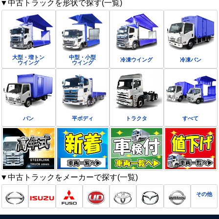
▼中古トラックを形状で探す(一覧)
大型・増トン
中型・小型
冷凍ウイング
冷凍バン
ウイング
ウイング
バン
平ボディ
トラクタ
すべて
▼中古トラックをメーカーで探す(一覧)
その他