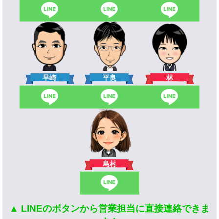
林
早崎
平良
島村
▲ LINEのボタンから営業担当に直接連絡できま