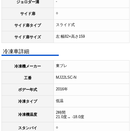
-
ジョロダー溝
○
サイド扉
スライド式
サイド扉タイプ
左:幅82×高さ159
サイド扉サイズ
冷凍車詳細
東プレ
冷凍機メーカー
MJ22LSC-N
工番
2016年
ボデー年式
低温
冷凍タイプ
2時間
冷凍機温度
21.0度→ -18.0度
○
スタンバイ