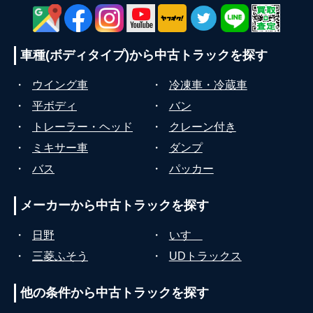
車種(ボディタイプ)から
中古トラックを探す
・
ウイング車
・
冷凍車・冷蔵車
・
平ボディ
・
バン
・
トレーラー・ヘッド
・
クレーン付き
・
ミキサー車
・
ダンプ
・
バス
・
パッカー
メーカーから
中古トラックを探す
・
日野
・
いすゞ
・
三菱ふそう
・
UDトラックス
他の条件から
中古トラックを探す