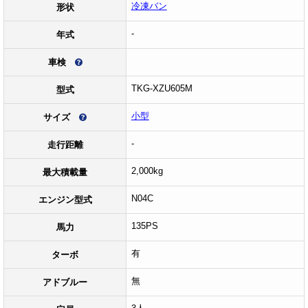
冷凍バン
形状
-
年式
車検
TKG-XZU605M
型式
小型
サイズ
-
走行距離
2,000kg
最大積載量
N04C
エンジン型式
135PS
馬力
有
ターボ
無
アドブルー