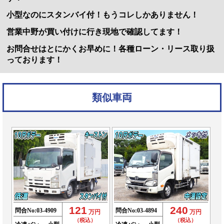
小型なのにスタンバイ付！もうコレしかありません！
営業中野が買い付けに行き現地で確認してます！
お問合せはとにかくお早めに！各種ローン・リース取り扱
っております！
類似車両
121
240
問合No:
03-4909
問合No:
03-4894
万円
万円
（税込）
（税込）