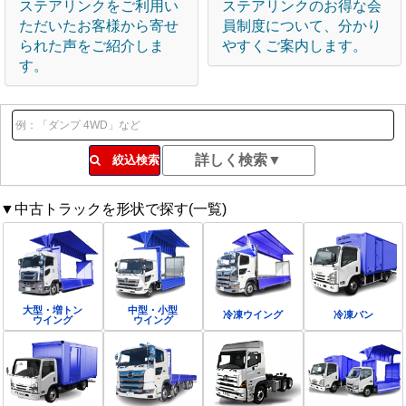
ステアリンクをご利用い
ステアリンクのお得な会
ただいたお客様から寄せ
員制度について、分かり
られた声をご紹介しま
やすくご案内します。
す。
絞込検索
▼中古トラックを形状で探す(一覧)
大型・増トン
中型・小型
冷凍ウイング
冷凍バン
ウイング
ウイング