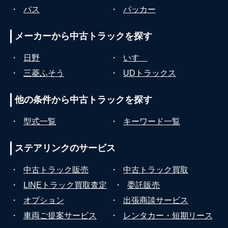
・
バス
・
パッカー
メーカーから
中古トラックを探す
・
日野
・
いすゞ
・
三菱ふそう
・
UDトラックス
他の条件から
中古トラックを探す
・
型式一覧
・
キーワード一覧
ステアリンクの
サービス
・
中古トラック販売
・
中古トラック買取
・
LINEトラック買取査定
・
委託販売
・
オプション
・
出張商談サービス
・
車両ご提案サービス
・
レンタカー・短期リース