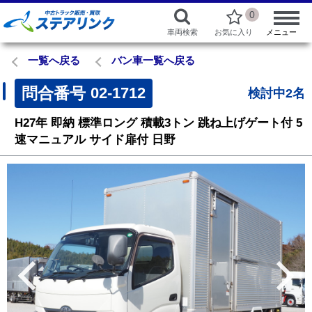
0
車両検索
お気に入り
メニュー
一覧へ戻る
バン車一覧へ戻る
問合番号
02-1712
検討中2名
H27年
即納
標準ロング
積載3トン
跳ね上げゲート付
5
速マニュアル
サイド扉付
日野