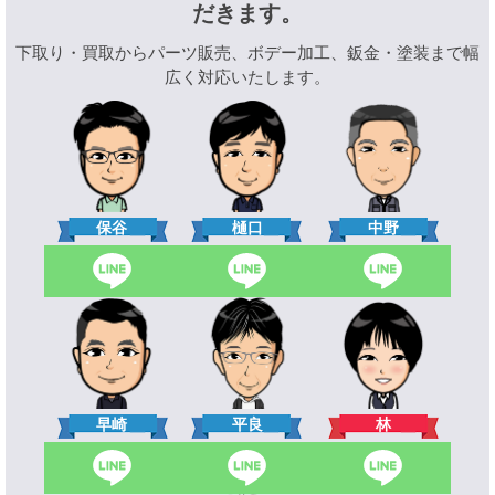
だきます。
下取り・買取からパーツ販売、ボデー加工、鈑金・塗装まで幅
広く対応いたします。
樋口
保谷
中野
林
早崎
平良