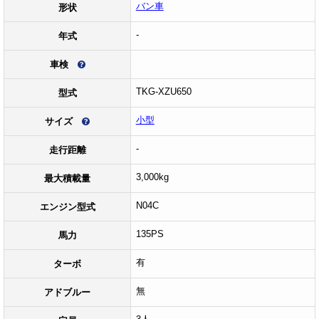
バン車
形状
-
年式
車検
TKG-XZU650
型式
小型
サイズ
-
走行距離
3,000kg
最大積載量
N04C
エンジン型式
135PS
馬力
有
ターボ
無
アドブルー