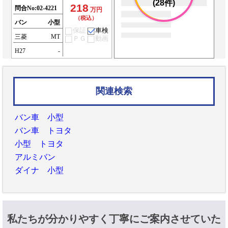
(28件)
218
問合No:
02-4221
万円
（税込）
バン
小型
保証
車検
三菱
MT
ＰＧ
動画
H27
-
関連検索
バン車 小型
バン車 トヨタ
小型 トヨタ
アルミバン
ダイナ 小型
私たちが分かりやすく丁寧にご案内させていた