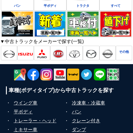
バン
平ボディ
トラクタ
すべて
▼中古トラックをメーカーで探す(一覧)
その他
車種(ボディタイプ)から
中古トラックを探す
・
ウイング車
・
冷凍車・冷蔵車
・
平ボディ
・
バン
・
トレーラー・ヘッド
・
クレーン付き
・
ミキサー車
・
ダンプ