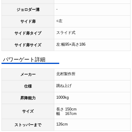
-
ジョロダー溝
○左
サイド扉
スライド式
サイド扉タイプ
左:幅95×高さ186
サイド扉サイズ
パワーゲート詳細
北村製作所
メーカー
跳ね上げ
仕様
1000kg
昇降能力
長さ 150cm
サイズ
幅 167cm
126cm
ストッパーまで