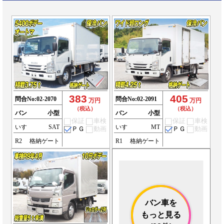
383
405
問合No:
02-2070
問合No:
02-2091
万円
万円
（税込）
（税込）
バン
小型
バン
小型
保証
車検
保証
車検
いすゞ
SAT
いすゞ
MT
ＰＧ
動画
ＰＧ
動画
R2
格納ゲート
R1
格納ゲート
バン車を
もっと見る