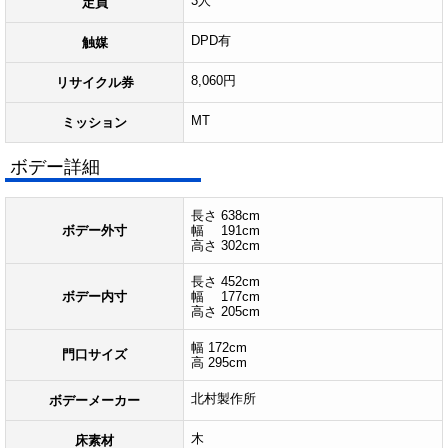
3人
定員
DPD有
触媒
8,060円
リサイクル券
MT
ミッション
ボデー詳細
長さ 638cm
ボデー外寸
幅 191cm
高さ 302cm
長さ 452cm
ボデー内寸
幅 177cm
高さ 205cm
幅 172cm
門口サイズ
高 295cm
北村製作所
ボデーメーカー
木
床素材