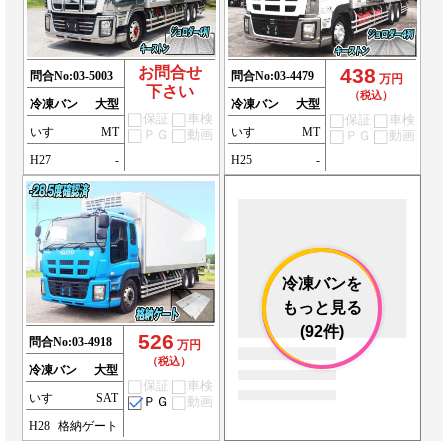
お問合せ
438
問合No:
03-5003
問合No:
03-4479
万円
下さい
（税込）
冷凍バン
大型
冷凍バン
大型
保証
車検
保証
車検
いすゞ
MT
いすゞ
MT
ＰＧ
動画
ＰＧ
動画
H27
-
H25
-
冷凍バンを
もっと見る
(92件)
526
問合No:
03-4918
万円
（税込）
冷凍バン
大型
保証
車検
いすゞ
SAT
ＰＧ
動画
H28
格納ゲート