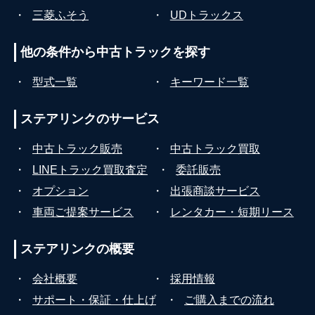
・
三菱ふそう
・
UDトラックス
他の条件から
中古トラックを探す
・
型式一覧
・
キーワード一覧
ステアリンクの
サービス
・
中古トラック販売
・
中古トラック買取
・
LINEトラック買取査定
・
委託販売
・
オプション
・
出張商談サービス
・
車両ご提案サービス
・
レンタカー・短期リース
ステアリンクの
概要
・
会社概要
・
採用情報
・
サポート・保証・仕上げ
・
ご購入までの流れ