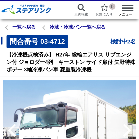
0
車両検索
お気に入り
メニュー
一覧へ戻る
冷蔵・冷凍バン一覧へ戻る
問合番号
03-4712
検討中2名
【冷凍機点検済み】
H27年
総輪エアサス
サブエンジ
ン付
ジョロダー4列 キーストン
サイド扉付
矢野特殊
ボデー
3軸冷凍バン車
菱重製冷凍機