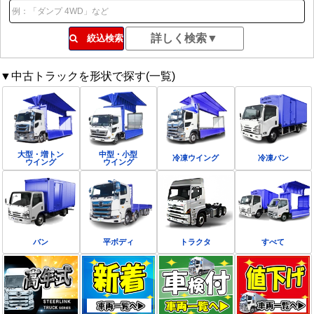
絞込検索
▼中古トラックを形状で探す(一覧)
大型・増トン
中型・小型
冷凍ウイング
冷凍バン
ウイング
ウイング
バン
平ボディ
トラクタ
すべて