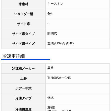
キーストン
床素材
4列
ジョロダー溝
○
サイド扉
開閉式
サイド扉タイプ
左:幅119×高さ206
サイド扉サイズ
冷凍車詳細
菱重
冷凍機メーカー
TU100SAーCND
工番
ボデー年式
低温
冷凍タイプ
2時間
冷凍機温度