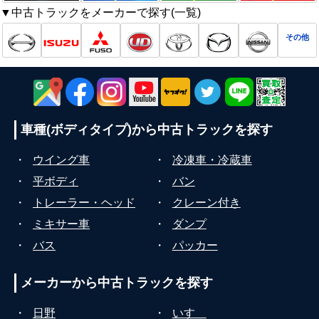
▼中古トラックをメーカーで探す(一覧)
その他
車種(ボディタイプ)から
中古トラックを探す
・
ウイング車
・
冷凍車・冷蔵車
・
平ボディ
・
バン
・
トレーラー・ヘッド
・
クレーン付き
・
ミキサー車
・
ダンプ
・
バス
・
パッカー
メーカーから
中古トラックを探す
・
日野
・
いすゞ