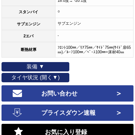
18.0度→ -20.1度
○
スタンバイ
サブエンジン
サブエンジン
-
2エバ
ﾌﾛﾝﾄ100㎜／ﾘｱ75㎜／ｻｲﾄﾞ75㎜(ｻｲﾄﾞ扉65
断熱材厚
㎜)／ﾙｰﾌ100㎜／ﾍﾞｰｽ100㎜+床材40㎜
装備 ▼
タイヤ状況 (開く▼)
＞
お問い合わせ
＞
プライスダウン速報
お気に入り登録