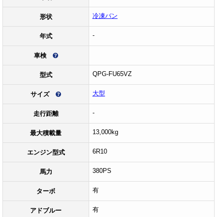
冷凍バン
形状
-
年式
車検
QPG-FU65VZ
型式
大型
サイズ
-
走行距離
13,000kg
最大積載量
6R10
エンジン型式
380PS
馬力
有
ターボ
有
アドブルー