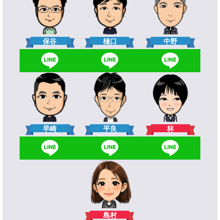
樋口
保谷
中野
林
早崎
平良
島村