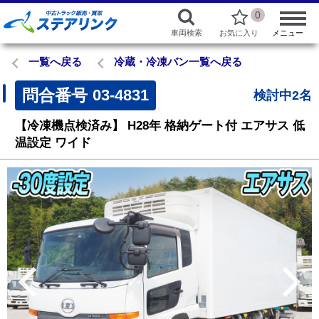
0
車両検索
お気に入り
メニュー
一覧へ戻る
冷蔵・冷凍バン一覧へ戻る
問合番号
03-4831
検討中2名
【冷凍機点検済み】
H28年
格納ゲート付
エアサス
低
温設定
ワイド