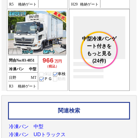
R5
格納ゲート
H29
格納ゲート
中型冷凍バンゲ
ート付きを
もっと見る
966
問合No:
03-4851
(24件)
万円
（税込）
冷凍バン
中型
保証
車検
日野
MT
ＰＧ
動画
R3
格納ゲート
関連検索
冷凍バン 中型
冷凍バン UDトラックス