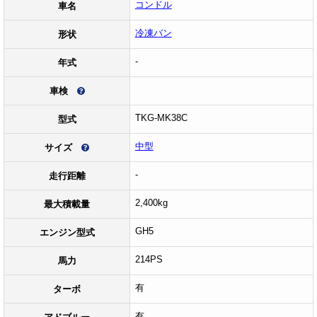
コンドル
車名
冷凍バン
形状
-
年式
車検
TKG-MK38C
型式
中型
サイズ
-
走行距離
2,400kg
最大積載量
GH5
エンジン型式
214PS
馬力
有
ターボ
有