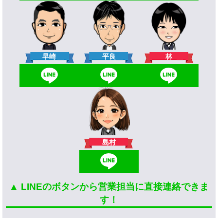
林
早崎
平良
島村
▲ LINEのボタンから営業担当に直接連絡できま
す！