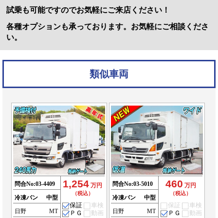
試乗も可能ですのでお気軽にご来店ください！
各種オプションも承っております。お気軽にご相談くださ
い。
類似車両
1,254
460
問合No:
03-4409
問合No:
03-5010
万円
万円
（税込）
（税込）
冷凍バン
中型
冷凍バン
中型
保証
車検
保証
車検
日野
MT
日野
MT
ＰＧ
動画
ＰＧ
動画