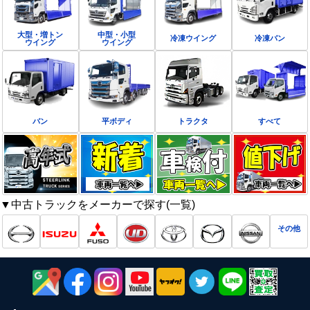
大型・増トン
中型・小型
冷凍ウイング
冷凍バン
ウイング
ウイング
バン
平ボディ
トラクタ
すべて
▼中古トラックをメーカーで探す(一覧)
その他