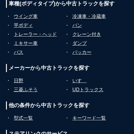
車種(ボディタイプ)から
中古トラックを探す
・
ウイング車
・
冷凍車・冷蔵車
・
平ボディ
・
バン
・
トレーラー・ヘッド
・
クレーン付き
・
ミキサー車
・
ダンプ
・
バス
・
パッカー
メーカーから
中古トラックを探す
・
日野
・
いすゞ
・
三菱ふそう
・
UDトラックス
他の条件から
中古トラックを探す
・
型式一覧
・
キーワード一覧
ステアリンクの
サービス