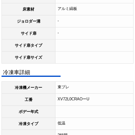
アルミ縞板
床素材
-
ジョロダー溝
-
サイド扉
サイド扉タイプ
サイド扉サイズ
冷凍車詳細
東プレ
冷凍機メーカー
XV72L0CRAOーU
工番
ボデー年式
低温
冷凍タイプ