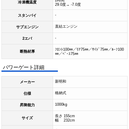
2時間
冷凍機温度
29.0度→ -7.0度
-
スタンバイ
直結エンジン
サブエンジン
-
2エバ
ﾌﾛﾝﾄ100㎜／ﾘｱ75㎜／ｻｲﾄﾞ75㎜／ﾙｰﾌ100
断熱材厚
㎜／ﾍﾞｰｽ75㎜
パワーゲート詳細
新明和
メーカー
格納式
仕様
1000kg
昇降能力
長さ 155cm
サイズ
幅 232cm