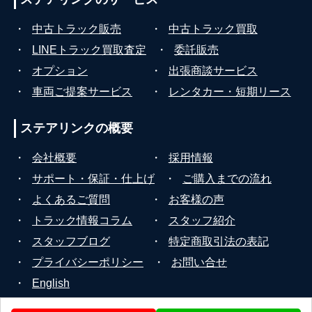
・
中古トラック販売
・
中古トラック買取
・
LINEトラック買取査定
・
委託販売
・
オプション
・
出張商談サービス
・
車両ご提案サービス
・
レンタカー・短期リース
ステアリンクの
概要
・
会社概要
・
採用情報
・
サポート・保証・仕上げ
・
ご購入までの流れ
・
よくあるご質問
・
お客様の声
・
トラック情報コラム
・
スタッフ紹介
・
スタッフブログ
・
特定商取引法の表記
・
プライバシーポリシー
・
お問い合せ
・
English