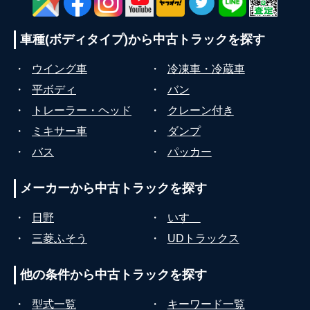
車種(ボディタイプ)から
中古トラックを探す
・
ウイング車
・
冷凍車・冷蔵車
・
平ボディ
・
バン
・
トレーラー・ヘッド
・
クレーン付き
・
ミキサー車
・
ダンプ
・
バス
・
パッカー
メーカーから
中古トラックを探す
・
日野
・
いすゞ
・
三菱ふそう
・
UDトラックス
他の条件から
中古トラックを探す
・
型式一覧
・
キーワード一覧