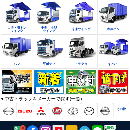
大型・増トン
中型・小型
冷凍ウイング
冷凍バン
ウイング
ウイング
バン
平ボディ
トラクタ
すべて
▼中古トラックをメーカーで探す(一覧)
その他