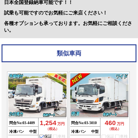
日本全国登録納車可能です！！
試乗も可能ですのでお気軽にご来店ください！
各種オプションも承っております。お気軽にご相談くださ
い。
類似車両
1,254
460
問合No:
03-4409
問合No:
03-5010
万円
万円
（税込）
（税込）
冷凍バン
中型
冷凍バン
中型
保証
車検
保証
車検