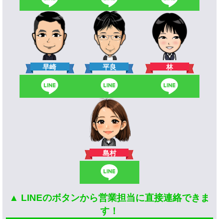
林
早崎
平良
島村
▲ LINEのボタンから営業担当に直接連絡できま
す！