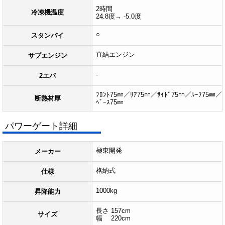
2時間
冷凍機温度
24.8度→ -5.0度
○
スタンバイ
直結エンジン
サブエンジン
-
2エバ
ﾌﾛﾝﾄ75㎜／ﾘｱ75㎜／ｻｲﾄﾞ75㎜／ﾙｰﾌ75㎜／
断熱材厚
ﾍﾞｰｽ75㎜
パワーゲート詳細
極東開発
メーカー
格納式
仕様
1000kg
昇降能力
長さ 157cm
サイズ
幅 220cm