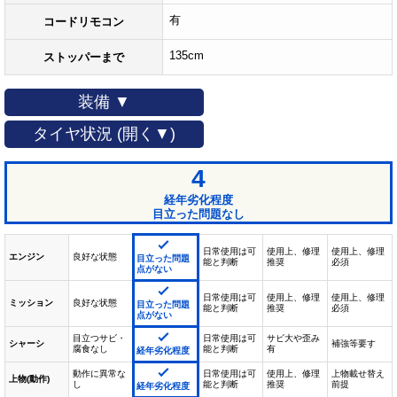
有
コードリモコン
135cm
ストッパーまで
装備 ▼
タイヤ状況 (開く▼)
4
経年劣化程度
目立った問題なし
日常使用は可
使用上、修理
使用上、修理
エンジン
良好な状態
目立った問題
能と判断
推奨
必須
点がない
日常使用は可
使用上、修理
使用上、修理
ミッション
良好な状態
目立った問題
能と判断
推奨
必須
点がない
目立つサビ・
日常使用は可
サビ大や歪み
シャーシ
補強等要す
腐食なし
能と判断
有
経年劣化程度
動作に異常な
日常使用は可
使用上、修理
上物載せ替え
上物(動作)
し
能と判断
推奨
前提
経年劣化程度