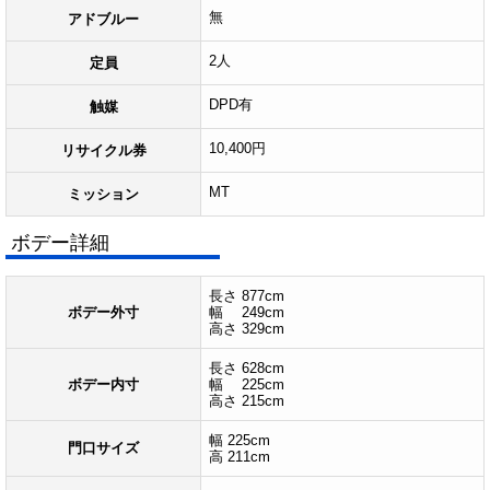
無
アドブルー
2人
定員
DPD有
触媒
10,400円
リサイクル券
MT
ミッション
ボデー詳細
長さ 877cm
ボデー外寸
幅 249cm
高さ 329cm
長さ 628cm
ボデー内寸
幅 225cm
高さ 215cm
幅 225cm
門口サイズ
高 211cm