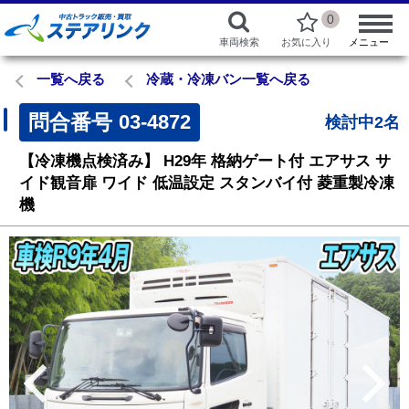
0
車両検索
お気に入り
メニュー
一覧へ戻る
冷蔵・冷凍バン一覧へ戻る
問合番号
03-4872
検討中2名
【冷凍機点検済み】
H29年
格納ゲート付
エアサス
サ
イド観音扉
ワイド
低温設定
スタンバイ付
菱重製冷凍
機