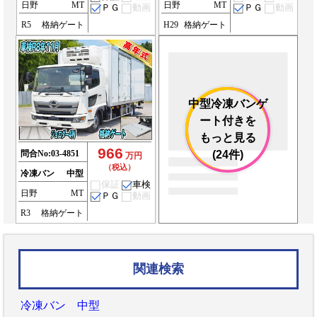
日野
MT
日野
MT
ＰＧ
動画
ＰＧ
動画
R5
格納ゲート
H29
格納ゲート
中型冷凍バンゲ
ート付きを
もっと見る
966
問合No:
03-4851
(24件)
万円
（税込）
冷凍バン
中型
保証
車検
日野
MT
ＰＧ
動画
R3
格納ゲート
関連検索
冷凍バン 中型