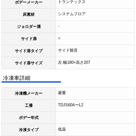
トランテックス
ボデーメーカー
システムフロア
床素材
-
ジョロダー溝
○
サイド扉
サイド観音
サイド扉タイプ
左:幅180×高さ207
サイド扉サイズ
冷凍車詳細
菱重
冷凍機メーカー
TDJS60AーL2
工番
ボデー年式
低温
冷凍タイプ