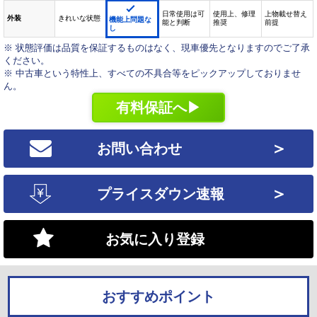
日常使用は可
使用上、修理
上物載せ替え
外装
きれいな状態
機能上問題な
能と判断
推奨
前提
し
※ 状態評価は品質を保証するものはなく、現車優先となりますのでご了承
ください。
※ 中古車という特性上、すべての不具合等をピックアップしておりませ
ん。
有料保証へ▶
＞
お問い合わせ
＞
プライスダウン速報
お気に入り登録
おすすめポイント