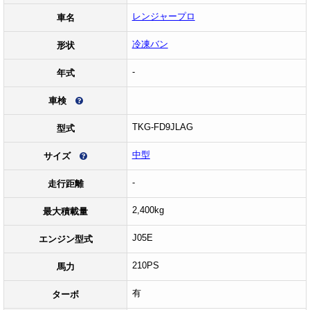
レンジャープロ
車名
冷凍バン
形状
-
年式
車検
TKG-FD9JLAG
型式
中型
サイズ
-
走行距離
2,400kg
最大積載量
J05E
エンジン型式
210PS
馬力
有
ターボ