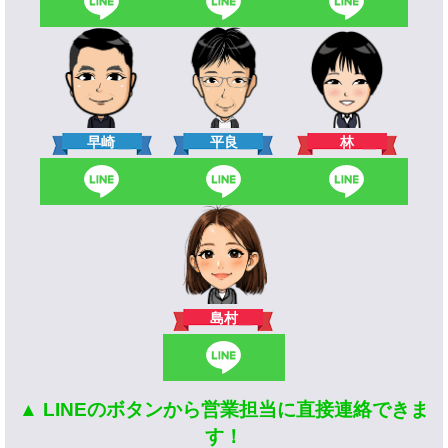
林
早崎
平良
島村
▲ LINEのボタンから営業担当に直接連絡できま
す！