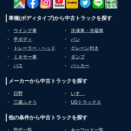
車種(ボディタイプ)から
中古トラックを探す
・
ウイング車
・
冷凍車・冷蔵車
・
平ボディ
・
バン
・
トレーラー・ヘッド
・
クレーン付き
・
ミキサー車
・
ダンプ
・
バス
・
パッカー
メーカーから
中古トラックを探す
・
日野
・
いすゞ
・
三菱ふそう
・
UDトラックス
他の条件から
中古トラックを探す
・
型式一覧
・
キーワード一覧