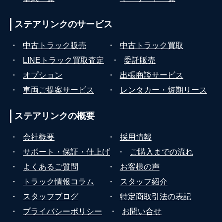
ステアリンクの
サービス
・
中古トラック販売
・
中古トラック買取
・
LINEトラック買取査定
・
委託販売
・
オプション
・
出張商談サービス
・
車両ご提案サービス
・
レンタカー・短期リース
ステアリンクの
概要
・
会社概要
・
採用情報
・
サポート・保証・仕上げ
・
ご購入までの流れ
・
よくあるご質問
・
お客様の声
・
トラック情報コラム
・
スタッフ紹介
・
スタッフブログ
・
特定商取引法の表記
・
プライバシーポリシー
・
お問い合せ