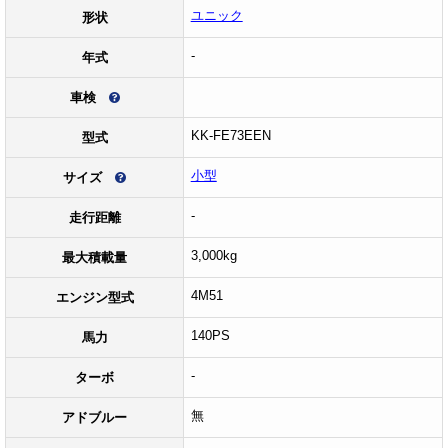
ユニック
形状
-
年式
車検
KK-FE73EEN
型式
小型
サイズ
-
走行距離
3,000kg
最大積載量
4M51
エンジン型式
140PS
馬力
-
ターボ
無
アドブルー