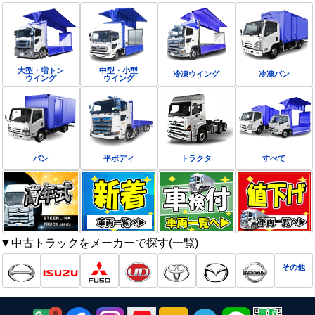
大型・増トン
中型・小型
冷凍ウイング
冷凍バン
ウイング
ウイング
バン
平ボディ
トラクタ
すべて
▼中古トラックをメーカーで探す(一覧)
その他